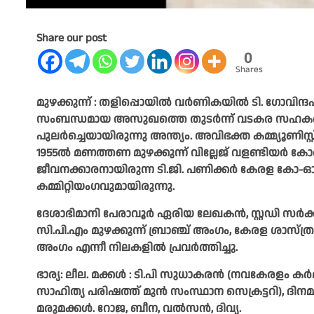
Share our post
0
Shares
മുഴക്കുന്ന് : തളിപ്പൊയിൽ വർണികയിൽ ടി. ഗോവിന്ദപണ
സംബന്ധമായ അസുഖത്തെ തുടർന്ന് വടകര സഹകരണ ആ
പുലർച്ചെയായിരുന്നു അന്ത്യം. അവിഭക്ത കമ്മ്യൂണിസ്റ്റ് 
1955ൽ മണത്തണ മുഴക്കുന്ന് വില്ലേജ് വളണ്ടിയർ കോർ 
ജീവനക്കാരനായിരുന്ന ടി.ജി. പണിക്കര്‍ കേരള കോ-ഓ
കമ്മിറ്റിയംഗവുമായിരുന്നു.
ദേശാഭിമാനി പേരാവൂർ ഏരിയ ലേഖകൻ, സ്റ്റഡി സർക്കി
സി.പി.എം മുഴക്കുന്ന് ബ്രാഞ്ച് അംഗം, കേരള ശാസ
അംഗം എന്നീ നിലകളിൽ പ്രവർത്തിച്ചു.
ഭാര്യ: ലീല. മക്കള്‍ : ടി.പി സുധാകരന്‍ (നവകേരളം കര്
സാഹിത്യ പരിഷത്ത് മുന്‍ സംസ്ഥാന സെക്രട്ടറി), ദിനമണ
മരുമക്കള്‍. റോജ, ബീന, വല്‍സന്‍, ദിവ്യ.