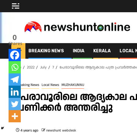
Skip
to
content
0
Shares
BREAKING NEWS
INDIA
KERALA
LOCAL 
Home
2022
July
7
പേരാവൂരിലെ ആദ്യകാല പത്ര പ്രവർത്തകൻ 
Breaking News
Local News
MUZHAKUNNU
പേരാവൂരിലെ ആദ്യകാല പത്
പണിക്കർ അന്തരിച്ചു
4 years ago
newshunt webdesk