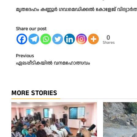
മൃതദേഹം കണ്ണൂർ ഗവ:മെഡിക്കൽ കോളേജ് വിദ്യാർത്ഥി
Share our post
0
Shares
Post
Previous
ഏലപ്പീടികയിൽ വനമഹോത്സവം
navigation
MORE STORIES