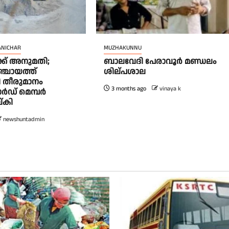
ANICHAR
MUZHAKUNNU
ക് അനുമതി;
ബാലവേദി പേരാവൂർ മണ്ഡലം
ഞ്ചായത്ത്
ശില്പശാല
തീരുമാനം
3 months ago
vinaya k
വാർഡ് മെമ്പർ
്കി
newshuntadmin