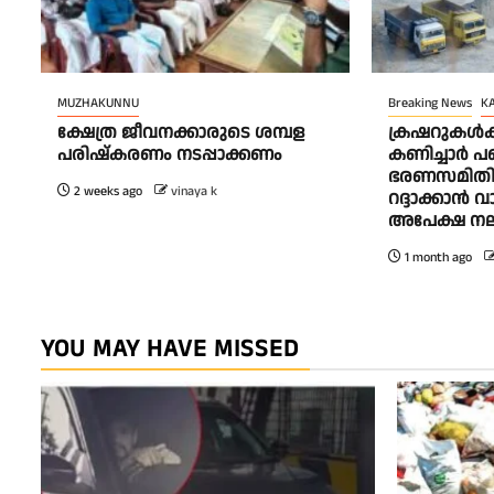
MUZHAKUNNU
Breaking News
K
ക്ഷേത്ര ജീവനക്കാരുടെ ശമ്പള
ക്രഷറുകൾക്
പരിഷ്കരണം നടപ്പാക്കണം
കണിച്ചാർ പ
ഭരണസമിതി 
2 weeks ago
vinaya k
റദ്ദാക്കാൻ 
അപേക്ഷ നല
1 month ago
YOU MAY HAVE MISSED