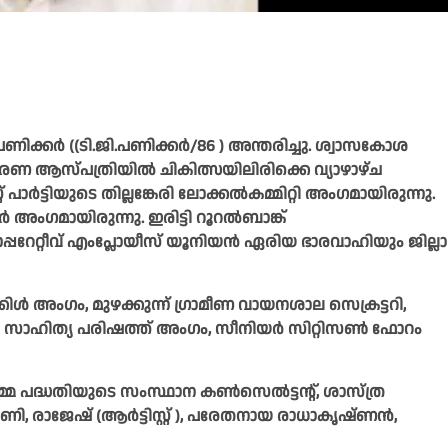
ിക്കര്‍ ((ടി.ജി.പണിക്കർ/86 ) അന്തരിച്ചു. ശ്വാസകോശ
സ്പത്രിയില്‍ ചികിത്സയിലിരിക്കെ വ്യാഴാഴ്ച
പാര്‍ട്ടിയുടെ തില്ലങ്കേരി ലോക്കല്‍കമ്മിറ്റി അംഗമായിരുന്നു.
അംഗമായിരുന്നു. ഇരിട്ടി റൂറല്‍ബാങ്ക്
പ്പറേറ്റീവ് എംപ്ലോയീസ് യൂനിയൻ ഏരിയ ഭാരവാഹിയും ജില്ലാ
ൾ അംഗം, മുഴക്കുന്ന് ഗ്രാമീണ വായനശാല സെക്രട്ടറി,
്ത്ര സാഹിത്യ പരിഷത്ത് അംഗം, സീനിയർ സിറ്റിസൺ ഫോറം
‍മ്മ പദ്ധതിയുടെ സംസ്ഥാന കണ്‍സെല്‍ട്ടന്റ്, ശാസ്ത്ര
ി, രാജേഷ് (ആര്‍ട്ടിസ്റ്റ് ), പരേതനായ രാധാകൃഷ്ണന്‍,