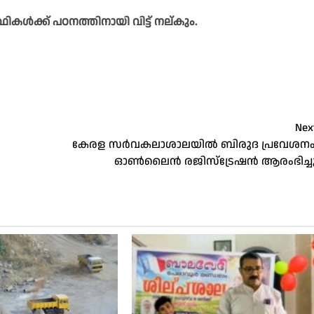
കൾക്ക് പഠനത്തിനായി വിട്ട് നല്കും.
Nex
കേരള സർവകലാശാലയിൽ ബിരുദ പ്രവേശനം
ഓൺലൈൻ രജിസ്‌ട്രേഷൻ ആരംഭിച്ച