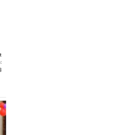
t
:
ു