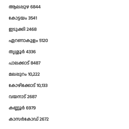
ആലപ്പുഴ 6844
കോട്ടയം 3541
ഇടുക്കി 2468
ഏറണാകുളം 5120
തൃശ്ശൂർ 4336
പാലക്കാട് 8487
മലപ്പുറം 10,222
കോഴിക്കോട് 10,133
വയനാട് 2687
കണ്ണൂർ 6979
കാസർകോഡ് 2672