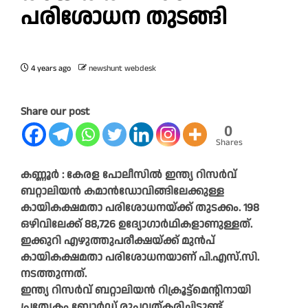
പരിശോധന തുടങ്ങി
4 years ago
newshunt webdesk
Share our post
0
Shares
കണ്ണൂർ : കേരള പോലീസിൽ ഇന്ത്യ റിസർവ്
ബറ്റാലിയൻ കമാൻഡോവിങ്ങിലേക്കുള്ള
കായികക്ഷമതാ പരിശോധനയ്ക്ക് തുടക്കം. 198
ഒഴിവിലേക്ക് 88,726 ഉദ്യോഗാർഥികളാണുള്ളത്.
ഇക്കുറി എഴുത്തുപരീക്ഷയ്ക്ക് മുൻപ്
കായികക്ഷമതാ പരിശോധനയാണ് പി.എസ്.സി.
നടത്തുന്നത്.
ഇന്ത്യ റിസർവ് ബറ്റാലിയൻ റിക്രൂട്ട്മെന്റിനായി
പ്രത്യേകം ബോർഡ് രൂപവത്കരിച്ചിട്ടുണ്ട്.