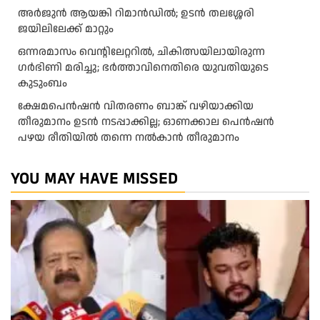
അര്‍ജുന്‍ ആയങ്കി റിമാന്‍ഡില്‍; ഉടന്‍ തലശ്ശേരി
ജയിലിലേക്ക് മാറ്റും
ഒന്നരമാസം വെന്റിലേറ്ററിൽ, ചികിത്സയിലായിരുന്ന
ഗർഭിണി മരിച്ചു; ഭർത്താവിനെതിരെ യുവതിയുടെ
കുടുംബം
ക്ഷേമപെൻഷൻ വിതരണം ബാങ്ക് വഴിയാക്കിയ
തീരുമാനം ഉടൻ നടപ്പാക്കില്ല; ഓണക്കാല പെൻഷൻ
പഴയ രീതിയിൽ തന്നെ നൽകാൻ തീരുമാനം
YOU MAY HAVE MISSED