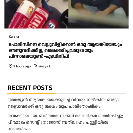
Kannur
പോലീസിനെ വെല്ലുവിളിക്കാൻ ഒരു ആയങ്കിയേയും
അനുവദിക്കില്ല, ലൈക്കടിച്ചവരുടേയും
പിന്നാലെയുണ്ട് -എഡിജിപി
3 hours ago
vinaya k
RECENT POSTS
അ​ർ​ജു​ൻ ആ​യ​ങ്കി​യെ​ക്കു​റി​ച്ച് വി​വ​രം ന​ൽ​കി​യ ഓ​ട്ടോ
ഡ്രൈ​വ​ർ​ക്ക് ഒ​രു ല​ക്ഷം രൂ​പ പാ​രി​തോ​ഷി​കം
യാക്കോബായ-ഓർത്തഡോക്സ് വൈദികർ തമ്മിലടിച്ചു;
പിറമാടം സെന്റ്‌ ജോൺസ് ബത്ലഹേം പള്ളിയിൽ
സംഘർഷം