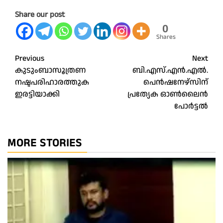
Share our post
0
Shares
Post
Previous
Next
കുടുംബാസൂത്രണ
ബി.എസ്.എൻ.എൽ.
navigation
നഷ്ടപരിഹാരത്തുക
പെൻഷനേഴ്‌സിന്
ഇരട്ടിയാക്കി
പ്രത്യേക ഓൺലൈൻ
പോർട്ടൽ
MORE STORIES