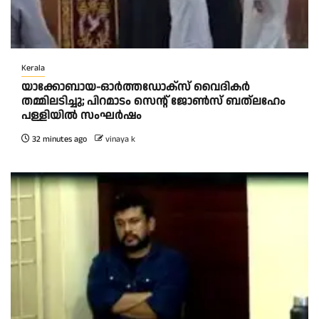
Kerala
യാക്കോബായ-ഓർത്തഡോക്സ് വൈദികർ
തമ്മിലടിച്ചു; പിറമാടം സെന്റ്‌ ജോൺസ് ബത്ലഹേം
പള്ളിയിൽ സംഘർഷം
32 minutes ago
vinaya k