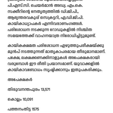
പി.എസ്.സി. ചെയർമാൻ അഡ്വ. എം.കെ.
സക്കീറിന്റെ നേതൃത്വത്തിൽ ഡി.ജി.പി.,
ആഭ്യന്തരവകുപ്പ് സെക്രട്ടറി, എ.ഡി.ജി.പി.
കായികാധ്യാപകർ എന്നിവരാണംഗങ്ങൾ.
പരിശോധന നടക്കുന്ന റോഡുകളിൽ നിശ്ചിത
സമയത്തേക്ക് വാഹനയാത്ര നിരോധിച്ചിട്ടുമുണ്ട്.
കായികക്ഷമത പരിശോധന എഴുത്തുപരീക്ഷയ്ക്കു
മുൻപ് നടത്തുന്നത് മാതൃകാപരമായ തീരുമാനമാണ്.
പക്ഷേ, ലക്ഷക്കണക്കിനാളുകൾ അപേക്ഷകരായി
വരുമ്പോൾ ഈ രീതി പ്രയാസമാണ്. യുവാക്കളിൽ
കായികാവബോധം സൃഷ്ടിക്കാനും ഇതുപകരിക്കും.
അപേക്ഷകർ
തിരുവനന്തപുരം 13,571
കൊല്ലം 10,091
പത്തനംതിട്ട 1575