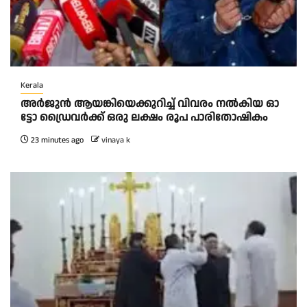
Kerala
അ​ർ​ജു​ൻ ആ​യ​ങ്കി​യെ​ക്കു​റി​ച്ച് വി​വ​രം ന​ൽ​കി​യ ഓ​
ട്ടോ ഡ്രൈ​വ​ർ​ക്ക് ഒ​രു ല​ക്ഷം രൂ​പ പാ​രി​തോ​ഷി​കം
23 minutes ago
vinaya k