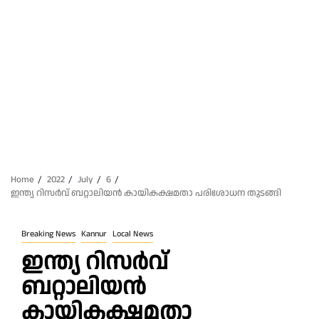
Home
2022
July
6
ഇന്ത്യ റിസർവ് ബറ്റാലിയൻ കായികക്ഷമതാ പരിശോധന തുടങ്ങി
Breaking News
Kannur
Local News
ഇന്ത്യ റിസർവ്
ബറ്റാലിയൻ
കായികക്ഷമതാ