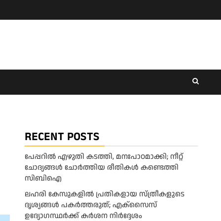
RECENT POSTS
പേപ്പറിൽ എഴുതി കടത്തി, മനഃപാഠമാക്കി; നീറ്റ്
ചോദ്യങ്ങൾ ചോർത്തിയ രീതികൾ കണ്ടെത്തി
സിബിഐ
ലഹരി കേസുകളിൽ പ്രതികളായ സ്ത്രീകളുടെ
ദൃശ്യങ്ങൾ പകർത്തരുത്; എക്‌സൈസ്
ഉദ്യോഗസ്ഥർക്ക് കർശന നിർദ്ദേശം