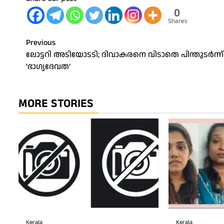
0
Shares
Post
Previous
ലോട്ടറി അടിയോടടി; ദിവാകരനെ വിടാതെ പിന്തുടർന്ന്
navigation
‘ഭാഗ്യദേവത’
MORE STORIES
Kerala
Kerala