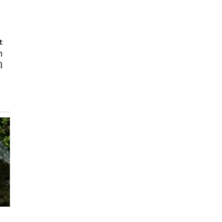
t
ന
ി