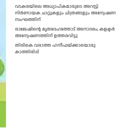
വടകരയിലെ അധ്യാപികമാരുടെ അറസ്റ്റ്:
നിർണായക ചാറ്റുകളും ചിത്രങ്ങളും അന്വേഷണ
സംഘത്തിന്
രാജേഷിന്റെ മൃതദേഹത്തോട് അനാദരം; കളക്ടർ
അന്വേഷണത്തിന് ഉത്തരവിട്ടു
തിരികെ വരാത്ത ഹനീഫയ്ക്കായൊരു
കാത്തിരിപ്പ്