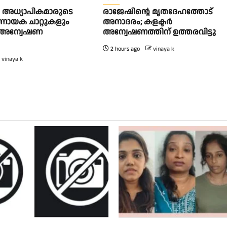
അധ്യാപികമാരുടെ
രാജേഷിന്റെ മൃതദേഹത്തോട്
ിർണായക ചാറ്റുകളും
അനാദരം; കളക്ടർ
ം അന്വേഷണ
അന്വേഷണത്തിന് ഉത്തരവിട്ടു
2 hours ago
vinaya k
vinaya k