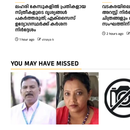
ലഹരി കേസുകളിൽ പ്രതികളായ
വടകരയിലെ 
സ്ത്രീകളുടെ ദൃശ്യങ്ങൾ
അറസ്റ്റ്: ന
പകർത്തരുത്; എക്‌സൈസ്
ചിത്രങ്ങളു
ഉദ്യോഗസ്ഥർക്ക് കർശന
സംഘത്തിന്
നിർദ്ദേശം
2 hours ago
1 hour ago
vinaya k
YOU MAY HAVE MISSED