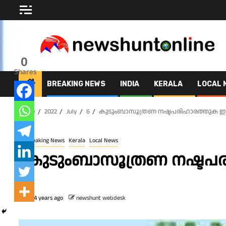
Skip
to
content
0
Shares
BREAKING NEWS
INDIA
KERALA
LOCAL 
Home
2022
July
6
കുടുംബാസൂത്രണ നഷ്ടപരിഹാരത്തുക ഇരട്
Breaking News
Kerala
Local News
കുടുംബാസൂത്രണ നഷ്ടപരി
4 years ago
newshunt webdesk