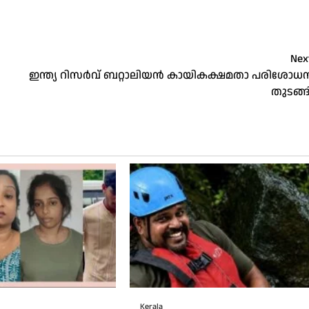
Nex
ഇന്ത്യ റിസർവ് ബറ്റാലിയൻ കായികക്ഷമതാ പരിശോധ
തുടങ്ങ
Kerala