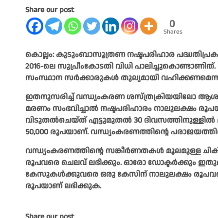
Share our post
0
Shares
കൊല്ലം: കുടുംബാസൂത്രണ നഷ്ടപരിഹാര പദ്ധതിപ്രകാ
2016-ലെ സുപ്രീംകോടതി വിധി പാലിച്ചുകൊണ്ടാണിത്. 
സംസ്ഥാന സർക്കാരുകൾ തുല്യമായി വഹിക്കണമെന്നാ
ഇതനുസരിച്ച് വന്ധ്യംകരണ ശസ്ത്രക്രിയയിലോ ആശ
മരണം സംഭവിച്ചാൽ നഷ്ടപരിഹാരം നാലുലക്ഷം രൂപയ
വിടുതൽചെയ്ത് എട്ടുമുതൽ 30 ദിവസത്തിനുള്ളിൽ 
50,000 രൂപയാണ്. വന്ധ്യംകരണത്തിന്റെ പരാജയത്തി
വന്ധ്യംകരണത്തിന്റെ സങ്കീർണതകൾ മൂലമുള്ള ചികിത
രൂപവരെ ചെലവ് ലഭിക്കും. ഓരോ ഡോക്ടർക്കും ഇതുമാ
കേസുകൾക്കുവരെ ഒരു കേസിന് നാലുലക്ഷം രൂപവരെ
രൂപയാണ് ലഭിക്കുക.
Share our post