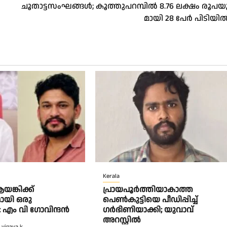
ചൂതാട്ടസംഘങ്ങൾ; കൂ​ത്തു​പ​റമ്പിൽ 8.76 ല​ക്ഷം രൂ​പ​യു
മാ​യി 28 പേ​ർ പി​ടിയിൽ
Kerala
യങ്കിക്ക്
പ്രായപൂർത്തിയാകാത്ത
ായി ഒരു
പെൺകുട്ടിയെ പീഡിപ്പിച്ച്
: എം വി ഗോവിന്ദന്‍
ഗർഭിണിയാക്കി; യുവാവ്
അറസ്റ്റിൽ
vinaya k