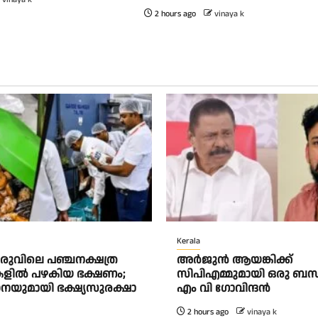
2 hours ago
vinaya k
Kerala
ുവിലെ പഞ്ചനക്ഷത്ര
അര്‍ജുന്‍ ആയങ്കിക്ക്
കളിൽ പഴകിയ ഭക്ഷണം;
സിപിഎമ്മുമായി ഒരു ബന്ധ
യുമായി ഭക്ഷ്യസുരക്ഷാ
എം വി ഗോവിന്ദന്‍
2 hours ago
vinaya k