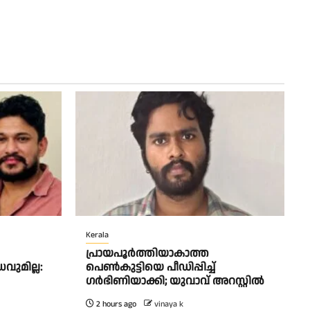
Kerala
പ്രായപൂർത്തിയാകാത്ത
വുമില്ല:
പെൺകുട്ടിയെ പീഡിപ്പിച്ച്
ഗർഭിണിയാക്കി; യുവാവ് അറസ്റ്റിൽ
2 hours ago
vinaya k