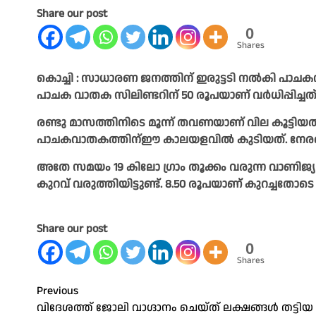
Share our post
0
Shares
കൊച്ചി : സാധാരണ ജനത്തിന്‌ ഇരുട്ടടി നൽകി പാചകവാ
പാചക വാതക സിലിണ്ടറിന് 50 രൂപയാണ്‌ വര്‍ധിപ്പിച്ച
രണ്ടു മാസത്തിനിടെ മൂന്ന് തവണയാണ് വില കൂട്ടിയത്‌
പാചകവാതകത്തിന്ഈ കാലയളവിൽ കുടിയത്‌. നേരത്ത
അതേ സമയം 19 കിലോ ഗ്രാം തൂക്കം വരുന്ന വാണിജ്യ
കുറവ് വരുത്തിയിട്ടുണ്ട്. 8.50 രൂപയാണ് കുറച്ചതോട
Share our post
0
Shares
Post
Previous
വിദേശത്ത് ജോലി വാഗ്ദാനം ചെയ്ത് ലക്ഷങ്ങള്‍ തട്ടിയ