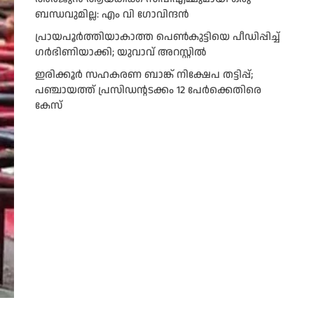
ബന്ധവുമില്ല: എം വി ഗോവിന്ദന്‍
പ്രായപൂർത്തിയാകാത്ത പെൺകുട്ടിയെ പീഡിപ്പിച്ച്
ഗർഭിണിയാക്കി; യുവാവ് അറസ്റ്റിൽ
ഇരിക്കൂർ സഹകരണ ബാങ്ക് നിക്ഷേപ തട്ടിപ്പ്;
പഞ്ചായത്ത് പ്രസിഡൻ്റടക്കം 12 പേർക്കെതിരെ
കേസ്