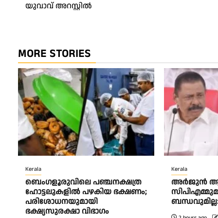
navigation
യുവാവ് അറസ്റ്റിൽ
MORE STORIES
Kerala
Kerala
ബെംഗളൂരുവിലെ പഞ്ചനക്ഷത്ര
അര്‍ജുന്‍ ആ
ഹോട്ടലുകളിൽ പഴകിയ ഭക്ഷണം;
സിപിഎമ്മുമ
പരിശോധനയുമായി
ബന്ധവുമില്ല
ഭക്ഷ്യസുരക്ഷാ വിഭാഗം
2 hours ago