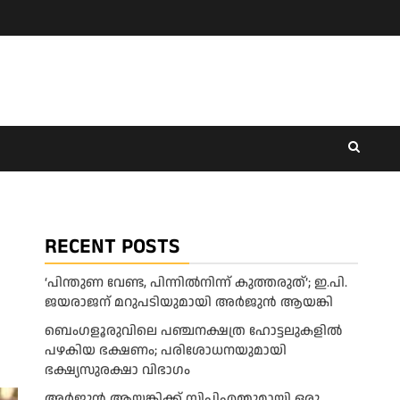
RECENT POSTS
‘പിന്തുണ വേണ്ട, പിന്നിൽനിന്ന് കുത്തരുത്’; ഇ.പി.
ജയരാജന് മറുപടിയുമായി അർജുൻ ആയങ്കി
ബെംഗളൂരുവിലെ പഞ്ചനക്ഷത്ര ഹോട്ടലുകളിൽ
പഴകിയ ഭക്ഷണം; പരിശോധനയുമായി
ഭക്ഷ്യസുരക്ഷാ വിഭാഗം
അര്‍ജുന്‍ ആയങ്കിക്ക് സിപിഎമ്മുമായി ഒരു