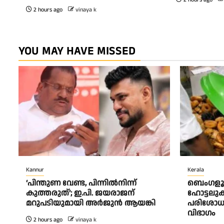
2 hours ago
vinaya k
YOU MAY HAVE MISSED
Kannur
Kerala
‘പിന്തുണ വേണ്ട, പിന്നിൽനിന്ന്
ബെംഗളൂര
കുത്തരുത്’; ഇ.പി. ജയരാജന്
ഹോട്ടലു
മറുപടിയുമായി അർജുൻ ആയങ്കി
പരിശോധന
വിഭാഗം
2 hours ago
vinaya k