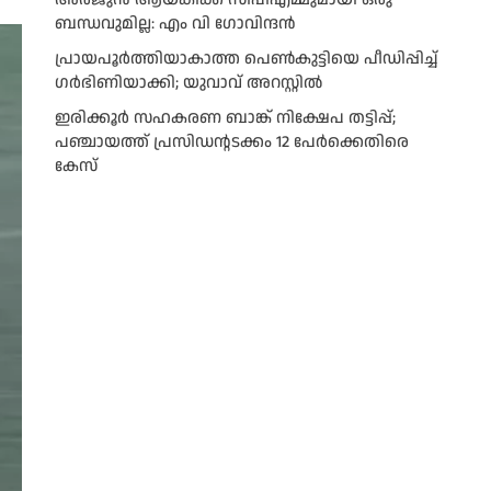
ബന്ധവുമില്ല: എം വി ഗോവിന്ദന്‍
പ്രായപൂർത്തിയാകാത്ത പെൺകുട്ടിയെ പീഡിപ്പിച്ച്
ഗർഭിണിയാക്കി; യുവാവ് അറസ്റ്റിൽ
ഇരിക്കൂർ സഹകരണ ബാങ്ക് നിക്ഷേപ തട്ടിപ്പ്;
പഞ്ചായത്ത് പ്രസിഡൻ്റടക്കം 12 പേർക്കെതിരെ
കേസ്