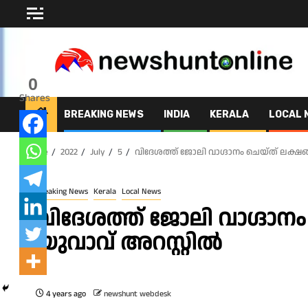
Skip
to
content
0
Shares
BREAKING NEWS
INDIA
KERALA
LOCAL 
Home
2022
July
5
വിദേശത്ത് ജോലി വാഗ്ദാനം ചെയ്ത് ലക്ഷങ്ങ
Breaking News
Kerala
Local News
വിദേശത്ത് ജോലി വാഗ്ദാനം 
യുവാവ് അറസ്റ്റിൽ
4 years ago
newshunt webdesk