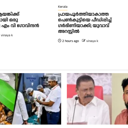
Kerala
യങ്കിക്ക്
പ്രായപൂർത്തിയാകാത്ത
ായി ഒരു
പെൺകുട്ടിയെ പീഡിപ്പിച്ച്
: എം വി ഗോവിന്ദന്‍
ഗർഭിണിയാക്കി; യുവാവ്
അറസ്റ്റിൽ
vinaya k
2 hours ago
vinaya k