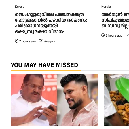
Kerala
Kerala
ബെംഗളൂരുവിലെ പഞ്ചനക്ഷത്ര
അര്‍ജുന്‍ ആ
ഹോട്ടലുകളിൽ പഴകിയ ഭക്ഷണം;
സിപിഎമ്മുമ
പരിശോധനയുമായി
ബന്ധവുമില്ല
ഭക്ഷ്യസുരക്ഷാ വിഭാഗം
2 hours ago
2 hours ago
vinaya k
YOU MAY HAVE MISSED