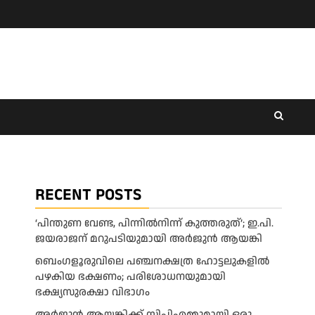
RECENT POSTS
‘പിന്തുണ വേണ്ട, പിന്നിൽനിന്ന് കുത്തരുത്’; ഇ.പി.
ജയരാജന് മറുപടിയുമായി അർജുൻ ആയങ്കി
ബെംഗളൂരുവിലെ പഞ്ചനക്ഷത്ര ഹോട്ടലുകളിൽ
പഴകിയ ഭക്ഷണം; പരിശോധനയുമായി
ഭക്ഷ്യസുരക്ഷാ വിഭാഗം
അര്‍ജുന്‍ ആയങ്കിക്ക് സിപിഎമ്മുമായി ഒരു