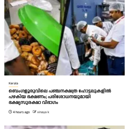
Kerala
ബെംഗളൂരുവിലെ പഞ്ചനക്ഷത്ര ഹോട്ടലുകളിൽ
പഴകിയ ഭക്ഷണം; പരിശോധനയുമായി
ഭക്ഷ്യസുരക്ഷാ വിഭാഗം
4 hours ago
vinaya k