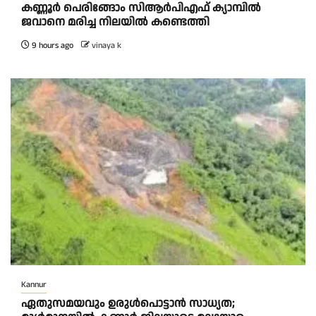
കണ്ണൂർ പെരിങ്ങോം സിആർപിഎഫ് ക്യാമ്പിൽ
ജവാനെ മരിച്ച നിലയിൽ കണ്ടെത്തി
9 hours ago
vinaya k
Kannur
ഏതുസമയവും ഉരുൾപൊട്ടാൻ സാധ്യത;