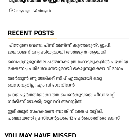
മുൾമുനയിൽ കണ്ണൂർ ജില്ലയുടെ മലയോരം
2 days ago
vinaya k
RECENT POSTS
‘പിന്തുണ വേണ്ട, പിന്നിൽനിന്ന് കുത്തരുത്’; ഇ.പി.
ജയരാജന് മറുപടിയുമായി അർജുൻ ആയങ്കി
ബെംഗളൂരുവിലെ പഞ്ചനക്ഷത്ര ഹോട്ടലുകളിൽ പഴകിയ
ഭക്ഷണം; പരിശോധനയുമായി ഭക്ഷ്യസുരക്ഷാ വിഭാഗം
അര്‍ജുന്‍ ആയങ്കിക്ക് സിപിഎമ്മുമായി ഒരു
ബന്ധവുമില്ല: എം വി ഗോവിന്ദന്‍
പ്രായപൂർത്തിയാകാത്ത പെൺകുട്ടിയെ പീഡിപ്പിച്ച്
ഗർഭിണിയാക്കി; യുവാവ് അറസ്റ്റിൽ
ഇരിക്കൂർ സഹകരണ ബാങ്ക് നിക്ഷേപ തട്ടിപ്പ്;
പഞ്ചായത്ത് പ്രസിഡൻ്റടക്കം 12 പേർക്കെതിരെ കേസ്
YOU MAY HAVE MISSED