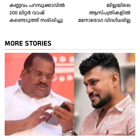
കണ്ണവം പറമ്പുക്കാവിൽ
ജില്ലയിലെ
navigation
200 ലിറ്റർ വാഷ്
ആസ്പത്രികളിൽ
കണ്ടെടുത്ത് നശിപ്പിച്ചു
മനോരോഗ വിദഗ്ധരില്ല
MORE STORIES