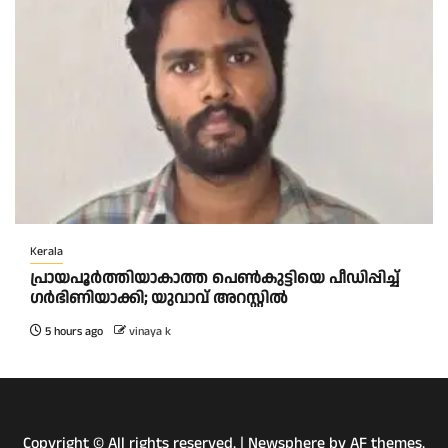
Kerala
പ്രായപൂർത്തിയാകാത്ത പെൺകുട്ടിയെ പീഡിപ്പിച്ച്
ഗർഭിണിയാക്കി; യുവാവ് അറസ്റ്റിൽ
5 hours ago
vinaya k
Copyright © All rights reserved.
|
Newsphere
by AF themes.