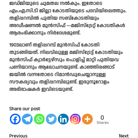
ജഡ്‌ജിയുടെ ചുമതല നൽകും. ഇതോടെ
എം.എ.സി.ടി ജില്ലാ കോടതിയുടെ പദവിയിലെത്തും.
തളിപ്പറമ്പിൽ പുതിയ സബ്‌കോടതിയും
അഡീഷണൽ മുൻസിഫ്‌ –-മജിസ്‌ട്രേറ്റ്‌ കോടതികൾ
ആരംഭിക്കാനും നിർദേശമുണ്ട്‌.
1903ലാണ്‌ തളിപ്പറമ്പ്‌ മുൻസിഫ്‌ കോടതി
തുടങ്ങിയത്‌. നിലവിലുള്ള മജിസ്‌ട്രേട്ട്‌ കോടതിയും
മുൻസിഫ്‌ ക്വാർട്ടേഴ്‌സും പൊളിച്ച്‌ മാറ്റി പുതിയവ
പണിയാനും ആലോചനയുണ്ട്‌. കാഞ്ഞിരങ്ങാട്‌
ജയിൽ വന്നതോടെ റിമാൻഡുചെയ്യാനുള്ള
സൗകര്യവും തളിപ്പറമ്പിലുണ്ട്‌. ഇരുനൂറോളം
അഭിഭാഷകർ ഇവിടെയുണ്ട്‌.
Share our post
0
Shares
Post
Previous
Next