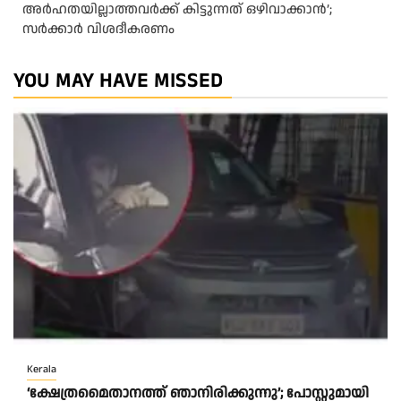
അർഹതയില്ലാത്തവർക്ക് കിട്ടുന്നത് ഒഴിവാക്കാൻ’;
സർക്കാ‍ർ വിശദീകരണം
YOU MAY HAVE MISSED
Kerala
‘ക്ഷേത്രമൈതാനത്ത് ഞാനിരിക്കുന്നു’; പോസ്റ്റുമായി