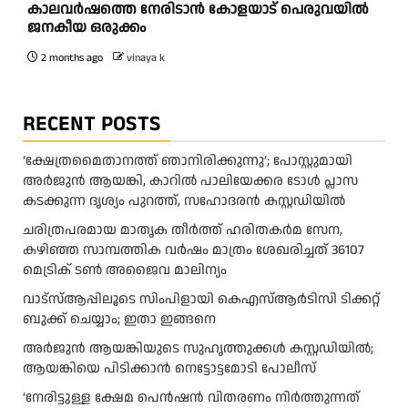
കാലവർഷത്തെ നേരിടാൻ കോളയാട് പെരുവയിൽ
ജനകീയ ഒരുക്കം
2 months ago
vinaya k
RECENT POSTS
‘ക്ഷേത്രമൈതാനത്ത് ഞാനിരിക്കുന്നു’; പോസ്റ്റുമായി
അർജുൻ ആയങ്കി, കാറിൽ പാലിയേക്കര ടോൾ പ്ലാസ
കടക്കുന്ന ദൃശ്യം പുറത്ത്, സഹോദരൻ കസ്റ്റഡിയിൽ
ചരിത്രപരമായ മാതൃക തീര്‍ത്ത് ഹരിതകര്‍മ സേന,
കഴിഞ്ഞ സാമ്പത്തിക വര്‍ഷം മാത്രം ശേഖരിച്ചത് 36107
മെട്രിക് ടണ്‍ അജൈവ മാലിന്യം
വാട്‌സ്ആപ്പിലൂടെ സിംപിളായി കെഎസ്ആര്‍ടിസി ടിക്കറ്റ്
ബുക്ക് ചെയ്യാം; ഇതാ ഇങ്ങനെ
അർജുൻ ആയങ്കിയുടെ സുഹൃത്തുക്കൾ കസ്റ്റഡിയിൽ;
ആയങ്കിയെ പിടിക്കാൻ നെട്ടോട്ടമോടി പോലീസ്
‘നേരിട്ടുള്ള ക്ഷേമ പെൻഷൻ വിതരണം നി‍‍ർത്തുന്നത്