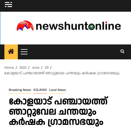
Skip
to
content
Primary
Menu
Home
2022
June
29
കോളയാട് പഞ്ചായത്ത് ഞാറ്റുവേല ചന്തയും കർഷക ഗ്രാമസഭയും
Breaking News
KOLAYAD
Local News
കോളയാട് പഞ്ചായത്ത്
ഞാറ്റുവേല ചന്തയും
കർഷക ഗ്രാമസഭയും