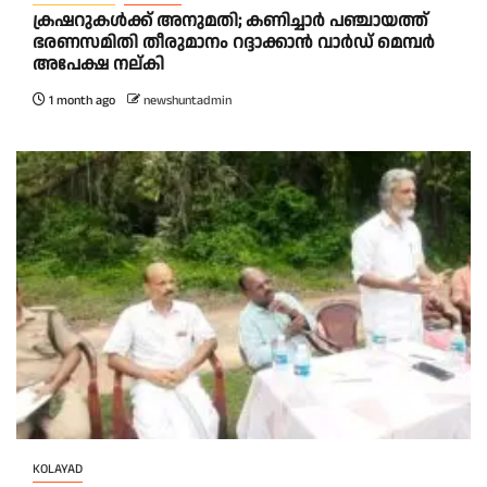
ക്രഷറുകൾക്ക് അനുമതി; കണിച്ചാർ പഞ്ചായത്ത്
ഭരണസമിതി തീരുമാനം റദ്ദാക്കാൻ വാർഡ് മെമ്പർ
അപേക്ഷ നല്കി
1 month ago
newshuntadmin
KOLAYAD