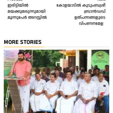
Post
ഇരിട്ടിയിൽ
കോളയാടിൽ കുടുംബശ്രീ
navigation
മയക്കുമരുന്നുമായി
ബ്രാൻഡഡ്
മൂന്നുപേർ അറസ്റ്റിൽ
ഉത്പന്നങ്ങളുടെ
വിപണനമേള
MORE STORIES