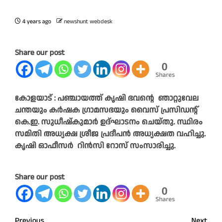
4 years ago
newshunt webdesk
Share our post
0
Shares
കോളയാട് : പഞ്ചായത്ത് കൃഷി ഭവന്റെ ഞാറ്റുവേല
ചന്തയും കർഷക ഗ്രാമസഭയും വൈസ് പ്രസിഡന്റ്‌
കെ.ഇ. സുധീഷ്കുമാർ ഉദ്ഘാടനം ചെയ്തു. സ്ഥിരം
സമിതി അധ്യക്ഷ ശ്രീജ പ്രദീപൻ അധ്യക്ഷത വഹിച്ചു.
കൃഷി ഓഫീസർ റിൻസി റോസ് സംസാരിച്ചു.
Share our post
0
Shares
Previous
Next