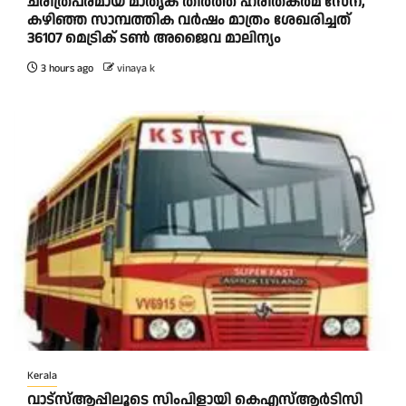
ചരിത്രപരമായ മാതൃക തീര്‍ത്ത് ഹരിതകര്‍മ സേന,
കഴിഞ്ഞ സാമ്പത്തിക വര്‍ഷം മാത്രം ശേഖരിച്ചത്
36107 മെട്രിക് ടണ്‍ അജൈവ മാലിന്യം
3 hours ago
vinaya k
Kerala
വാട്‌സ്ആപ്പിലൂടെ സിംപിളായി കെഎസ്ആര്‍ടിസി