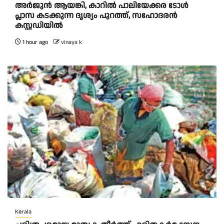
അർജുൻ ആയങ്കി, കാറിൽ പാലിയേക്കര ടോൾ
പ്ലാസ കടക്കുന്ന ദൃശ്യം പുറത്ത്, സഹോദരൻ
കസ്റ്റഡിയിൽ
1 hour ago
vinaya k
Kerala