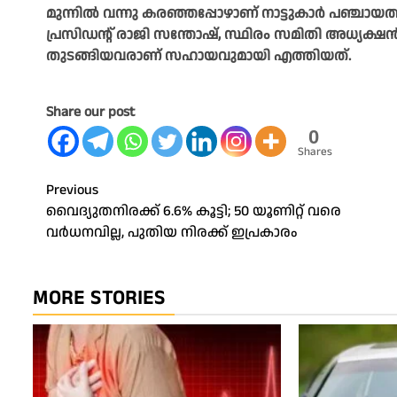
മുന്നിൽ വന്നു കരഞ്ഞപ്പോഴാണ് നാട്ടുകാർ പഞ്ചായത്
പ്രസിഡന്റ് രാജി സന്തോഷ്, സ്ഥിരം സമിതി അധ്യക
തുടങ്ങിയവരാണ് സഹായവുമായി എത്തിയത്.
Share our post
0
Shares
Post
Previous
വൈദ്യുതനിരക്ക് 6.6% കൂട്ടി; 50 യൂണിറ്റ് വരെ
navigation
വര്‍ധനവില്ല, പുതിയ നിരക്ക് ഇപ്രകാരം
MORE STORIES