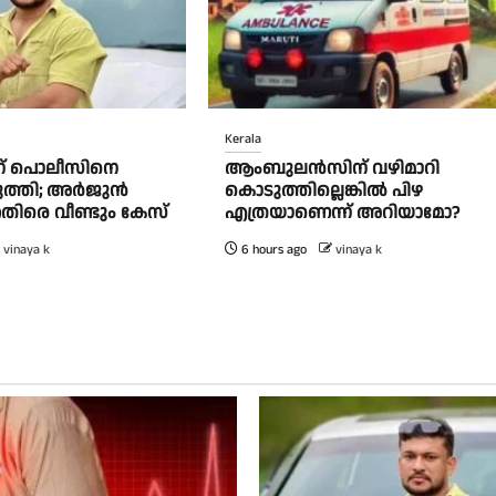
Kerala
്ന് പൊലീസിനെ
ആംബുലന്‍സിന് വഴിമാറി
ുത്തി; അർജുൻ
കൊടുത്തില്ലെങ്കില്‍ പിഴ
തിരെ വീണ്ടും കേസ്
എത്രയാണെന്ന് അറിയാമോ?
vinaya k
6 hours ago
vinaya k