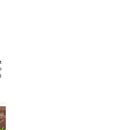
t
െ
‍