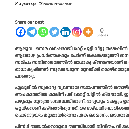
4 years ago
newshunt webdesk
Share our post
0
Shares
ആലുവ : ഒന്നര വർഷമായി ഗേറ്റ് പൂട്ടി വീട്ടു തടങ്ക
ആരോഗ്യ പ്രവർത്തകരും ചേർന്ന് രക്ഷപ്പെടുത്തി ജന
സമീപം സജിതാലയത്തിൽ രാധാകൃഷ്ണനെയാണ് പൊലീസി
രാധാകൃഷ്ണൻ സുഖപ്പെടുന്ന മുറയ്ക്ക് മൊഴിയെടു
പറഞ്ഞു.
ഏലൂരിൽ സ്വകാര്യ വ്യവസായ സ്ഥാപനത്തിൽ തൊഴില
അപകടത്തിൽ കാലിന് പരിക്കേറ്റ് വീട്ടിൽ കിടപ്പായി. 
പഴുപ്പും ഗുരുതരാവസ്ഥയിലാണ്. ഭാര്യയും മകളും ഉ
ഒറ്റയ്ക്കാണ് കഴിഞ്ഞിരുന്നത്. രണ്ടാഴ്ചയിലൊരിക്ക
പൊറോട്ടയും മറ്റുമായിരുന്നു ഏക ഭക്ഷണം. ഇടക്കാല
പിന്നീട് അയൽക്കാരുടെ തണലിലായി ജീവിതം. വിശപ്