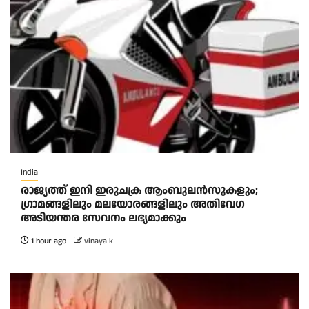
India
രാജ്യത്ത് ഇനി ഇരുചക്ര ആംബുലന്‍സുകളും;
ഗ്രാമങ്ങളിലും മലയോരങ്ങളിലും അതിവേഗ
അടിയന്തര സേവനം ലഭ്യമാക്കും
1 hour ago
vinaya k