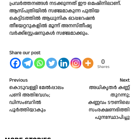
പ്രവർത്തനങ്ങൾ നടക്കുന്നത് ഈ മെഷിനിലാണ്.
ആസ്പത്രിയിൽ സജ്ജമാകുന്ന പുതിയ
കെട്ടിടത്തിൽ ആധുനിക ഓപ്പറേഷൻ
തീയേറ്ററുകളിൽ മൂന്ന് അനസ്തീഷ്യ
വർക്ക്സ്റ്റേഷനുകൾ സജ്ജമാക്കും.
Share our post
0
Shares
Post
Previous
Next
കൊടുവള്ളി മേൽപ്പാലം
അധികൃതർ കണ്ണ്
navigation
പണി അതിവേഗം;
തുറന്നു;
ഡിസംബറിൽ
കണ്ണവം ടൗണിലെ
പൂർത്തിയാകും
സംരക്ഷണഭിത്തി
പുനഃസ്ഥാപിച്ചു