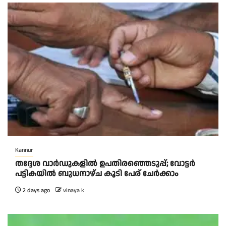
Kannur
തദ്ദേശ വാർഡുകളിൽ ഉപതിരഞ്ഞെടുപ്പ്; വോട്ടർ
പട്ടികയിൽ ബുധനാഴ്ച കൂടി പേര് ചേർക്കാം
2 days ago
vinaya k