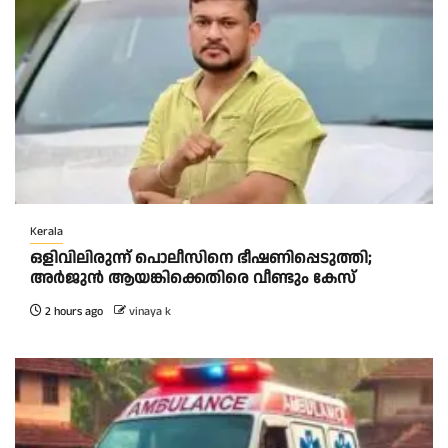
Kerala
ഒളിവിലിരുന്ന് പൊലീസിനെ ഭീഷണിപ്പെടുത്തി;
അർജുൻ ആയങ്കിക്കെതിരെ വീണ്ടും കേസ്
2 hours ago
vinaya k