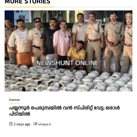
MORE STORIES
Kannur
പയ്യന്നൂർ പെരുമ്പയിൽ വൻ സ്‌പിരിറ്റ് വേട്ട; ഒരാൾ
പിടിയിൽ
2 days ago
vinaya k