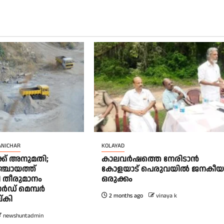
ANICHAR
KOLAYAD
ക് അനുമതി;
കാലവർഷത്തെ നേരിടാൻ
ഞ്ചായത്ത്
കോളയാട് പെരുവയിൽ ജനകീ
തീരുമാനം
ഒരുക്കം
വാർഡ് മെമ്പർ
2 months ago
vinaya k
്കി
newshuntadmin