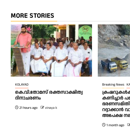
MORE STORIES
KOLAYAD
Breaking News
K
കെ.വി.തോമസ് രക്തസാക്ഷിത്വ
ക്രഷറുകൾക്
ദിനാചരണം
കണിച്ചാർ പ
ഭരണസമിതി 
21 hours ago
vinaya k
റദ്ദാക്കാൻ 
അപേക്ഷ നല
1 month ago