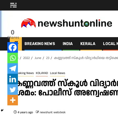
Skip
to
content
0
Shares
BREAKING NEWS
INDIA
KERALA
LOCAL 
Home
2022
June
23
കണ്ണവത്ത് സ്കൂൾ വിദ്യാർഥിയെ തട്ട
Breaking News
KOLAYAD
Local News
കണ്ണവത്ത് സ്കൂൾ വിദ്യാ
ശ്രമം: പോലീസ് അന്വേഷ
4 years ago
newshunt webdesk