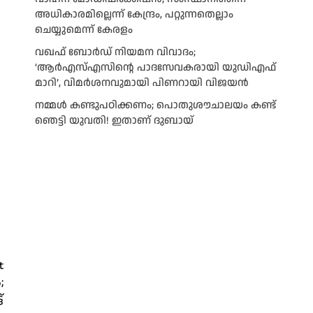
അധികാരമില്ലെന്ന് കേന്ദ്രം, പറ്റുന്നതെല്ലാം
ചെയ്യുമെന്ന് കേരളം
വഖഫ് ബോര്‍ഡ് നിയമന വിവാദം;
‘ആര്‍എസ്എസിന്റെ പാദസേവകരായി യുഡിഎഫ്
മാറി’, വിമര്‍ശനവുമായി പിണറായി വിജയന്‍
നമ്മൾ കണ്ടുപഠിക്കണം; പൊതുശൗചാലയം കണ്ട്
ഞെട്ടി യുവതി! ഇതാണ് ദുബായ്
t
;
്