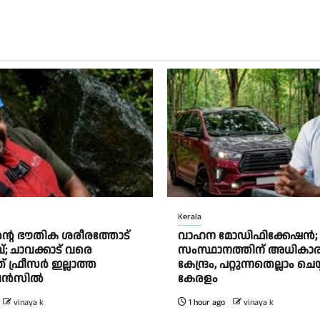
Kerala
്റെ ഭൗതിക ശരീരത്തോട്
വാഹന മോഡിഫിക്കേഷൻ;
 ചാവക്കാട് വരെ
സംസ്ഥാനത്തിന് അധികാരമി
് ഫ്രീസര്‍ ഇല്ലാത്ത
കേന്ദ്രം, പറ്റുന്നതെല്ലാം ചെയ
‍സില്‍
കേരളം
vinaya k
1 hour ago
vinaya k