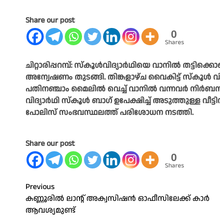
Share our post
0
Shares
ചിറ്റാരിപ്പറമ്പ്: സ്കൂൾവിദ്യാർഥിയെ വാനിൽ തട്ടിക
അന്വേഷണം തുടങ്ങി. തിങ്കളാഴ്ച വൈകിട്ട് സ്കൂൾ വിട
പതിനഞ്ചാം മൈലിൽ വെച്ച് വാനിൽ വന്നവർ നിർബന്ധി
വിദ്യാർഥി സ്കൂൾ ബാഗ് ഉപേക്ഷിച്ച് അടുത്തുള്ള വീ
പോലിസ് സംഭവസ്ഥലത്ത് പരിശോധന നടത്തി.
Share our post
0
Shares
Post
Previous
കണ്ണൂരിൽ ലാന്റ് അക്വസിഷൻ ഓഫീസിലേക്ക് കാർ
navigation
ആവശ്യമുണ്ട്