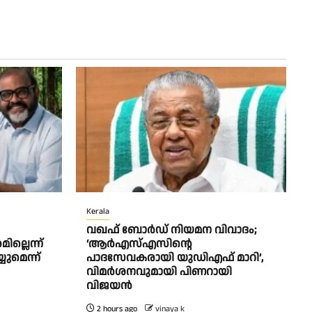
Kerala
വഖഫ് ബോര്‍ഡ് നിയമന വിവാദം;
ല്ലെന്ന്
‘ആര്‍എസ്എസിന്റെ
്യുമെന്ന്
പാദസേവകരായി യുഡിഎഫ് മാറി’,
വിമര്‍ശനവുമായി പിണറായി
വിജയന്‍
2 hours ago
vinaya k