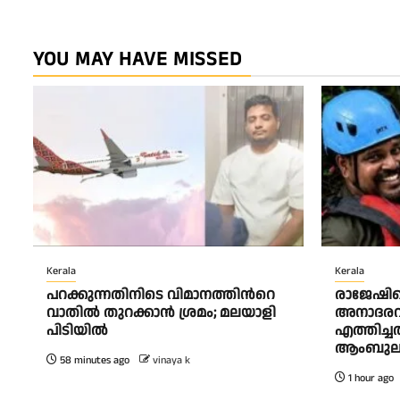
YOU MAY HAVE MISSED
Kerala
Kerala
പറക്കുന്നതിനിടെ വിമാനത്തിന്‍റെ
രാജേഷിന
വാതിൽ തുറക്കാൻ ശ്രമം; മലയാളി
അനാദരവ്;
പിടിയിൽ
എത്തിച്ചത
ആംബുലന്
58 minutes ago
vinaya k
1 hour ago