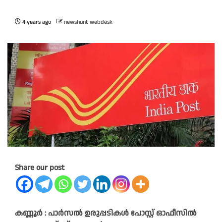
4 years ago
newshunt webdesk
Share our post
കണ്ണൂർ : പാർസൽ ഉരുപ്പടികൾ പോസ്റ്റ് ഓഫീസിൽ