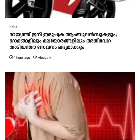
India
രാജ്യത്ത് ഇനി ഇരുചക്ര ആംബുലന്‍സുകളും;
ഗ്രാമങ്ങളിലും മലയോരങ്ങളിലും അതിവേഗ
അടിയന്തര സേവനം ലഭ്യമാക്കും
1 hour ago
vinaya k