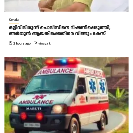
Kerala
ഒളിവിലിരുന്ന് പൊലീസിനെ ഭീഷണിപ്പെടുത്തി;
അർജുൻ ആയങ്കിക്കെതിരെ വീണ്ടും കേസ്
2 hours ago
vinaya k