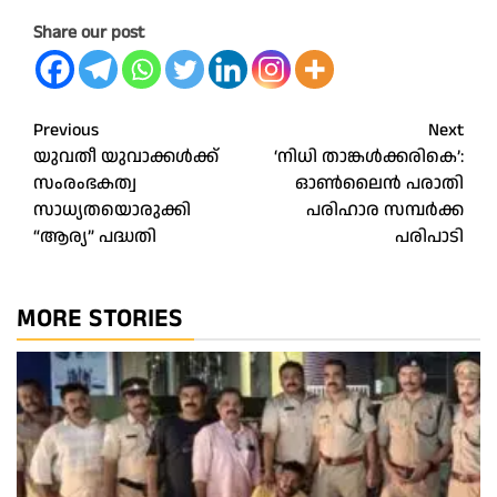
Share our post
Post
Previous
Next
യുവതീ യുവാക്കൾക്ക്
‘നിധി താങ്കൾക്കരികെ’:
navigation
സംരംഭകത്വ
ഓൺലൈൻ പരാതി
സാധ്യതയൊരുക്കി
പരിഹാര സമ്പർക്ക
“ആര്യ” പദ്ധതി
പരിപാടി
MORE STORIES