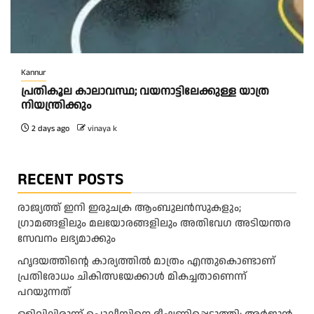
Kannur
പ്രതികൂല കാലാവസ്ഥ; വയനാട്ടിലേക്കുള്ള യാത്ര
നിയന്ത്രിക്കും
2 days ago
vinaya k
RECENT POSTS
രാജ്യത്ത് ഇനി ഇരുചക്ര ആംബുലന്‍സുകളും;
ഗ്രാമങ്ങളിലും മലയോരങ്ങളിലും അതിവേഗ അടിയന്തര
സേവനം ലഭ്യമാക്കും
ഹൃദയത്തിന്റെ കാര്യത്തിൽ മാത്രം എന്തുകൊണ്ടാണ്
പ്രതിരോധം ചികിത്സയേക്കാൾ മികച്ചതാണെന്ന്
പറയുന്നത്