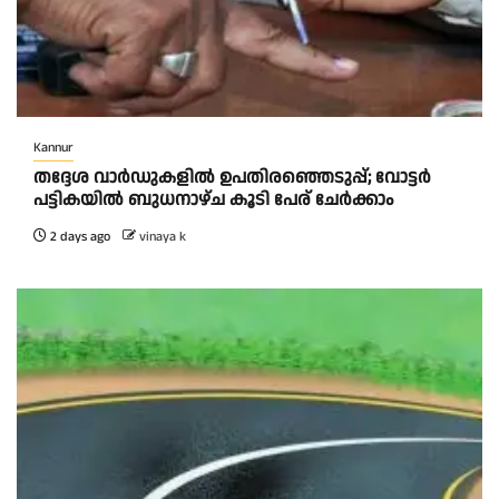
Kannur
തദ്ദേശ വാർഡുകളിൽ ഉപതിരഞ്ഞെടുപ്പ്; വോട്ടർ
പട്ടികയിൽ ബുധനാഴ്ച കൂടി പേര് ചേർക്കാം
2 days ago
vinaya k