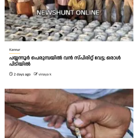
Kannur
പയ്യന്നൂർ പെരുമ്പയിൽ വൻ സ്‌പിരിറ്റ് വേട്ട; ഒരാൾ
പിടിയിൽ
2 days ago
vinaya k