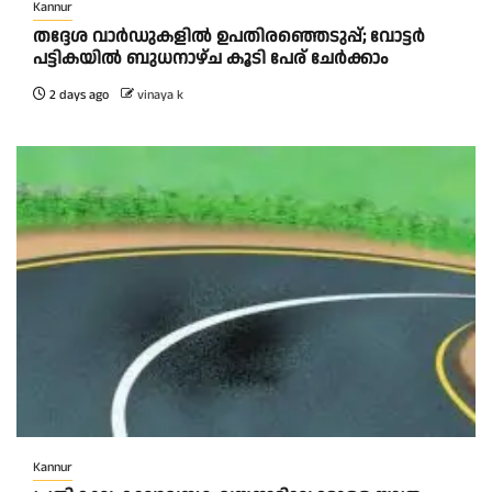
Kannur
തദ്ദേശ വാർഡുകളിൽ ഉപതിരഞ്ഞെടുപ്പ്; വോട്ടർ
പട്ടികയിൽ ബുധനാഴ്ച കൂടി പേര് ചേർക്കാം
2 days ago
vinaya k
Kannur