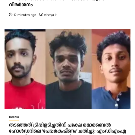
വിമര്‍ശനം
12 minutes ago
vinaya k
Kerala
തടഞ്ഞത് ട്രിപ്പിളടിച്ചതിന്, പക്ഷേ മൊബൈൽ
ഹോൾഡറിലെ ‘പേപ്പർകഷ്ണം’ ചതിച്ചു; എംഡിഎംഎ