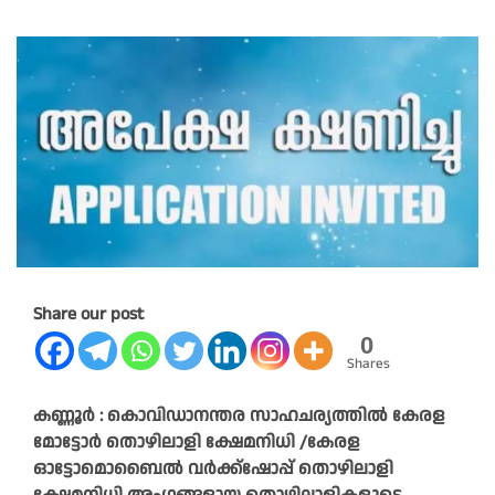
Share our post
0
Shares
കണ്ണൂർ : കൊവിഡാനന്തര സാഹചര്യത്തിൽ കേരള
മോട്ടോർ തൊഴിലാളി ക്ഷേമനിധി /കേരള
ഓട്ടോമൊബൈൽ വർക്ക്‌ഷോപ്പ് തൊഴിലാളി