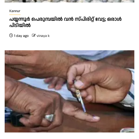
Kannur
പയ്യന്നൂർ പെരുമ്പയിൽ വൻ സ്‌പിരിറ്റ് വേട്ട; ഒരാൾ
പിടിയിൽ
1 day ago
vinaya k