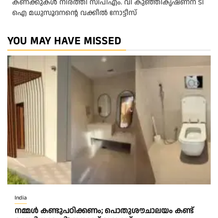
കണക്കുകൾ നിരത്തി സിപിഎം. വി കുഞ്ഞികൃഷ്ണന് ടി
ഐ മധുസൂദനൻ്റെ വക്കീൽ നോട്ടീസ്
YOU MAY HAVE MISSED
India
നമ്മൾ കണ്ടുപഠിക്കണം; പൊതുശൗചാലയം കണ്ട്