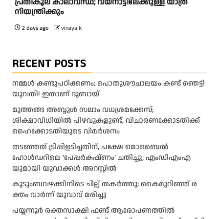
പ്രതികൂല കാലാവസ്ഥ; വയനാട്ടിലേക്കുള്ള യാത്ര
നിയന്ത്രിക്കും
2 days ago
vinaya k
RECENT POSTS
നമ്മൾ കണ്ടുപഠിക്കണം; പൊതുശൗചാലയം കണ്ട് ഞെട്ടി
യുവതി! ഇതാണ് ദുബായ്
മുത്തങ്ങ അബ്ദുള്‍ സലാം വധശ്രമക്കേസ്;
ശിക്ഷാവിധിയില്‍ പിഴവുകളുണ്ട്, വിചാരണക്കോടതിക്ക്
ഹൈക്കോടതിയുടെ വിമര്‍ശനം
തടഞ്ഞത് ട്രിപ്പിളടിച്ചതിന്, പക്ഷേ മൊബൈൽ
ഹോൾഡറിലെ ‘പേപ്പർകഷ്ണം’ ചതിച്ചു; എംഡിഎംഎ
യുമായി യുവാക്കൾ അറസ്റ്റിൽ
കു​ടും​ബ​വ​ഴ​ക്കി​നി​ടെ ചി​ല്ല് ത​ക​ർ​ത്തു; കൈ​മു​റി​ഞ്ഞ് ര​
ക്തം വാ​ർ​ന്ന് യു​വാ​വ് മ​രി​ച്ചു
പയ്യന്നൂർ രക്തസാക്ഷി ഫണ്ട് ആരോപണത്തിൽ