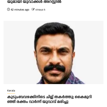
യുമായി യുവാക്കൾ അറസ്റ്റിൽ
42 minutes ago
vinaya k
Kerala
കു​ടും​ബ​വ​ഴ​ക്കി​നി​ടെ ചി​ല്ല് ത​ക​ർ​ത്തു; കൈ​മു​റി​
ഞ്ഞ് ര​ക്തം വാ​ർ​ന്ന് യു​വാ​വ് മ​രി​ച്ചു