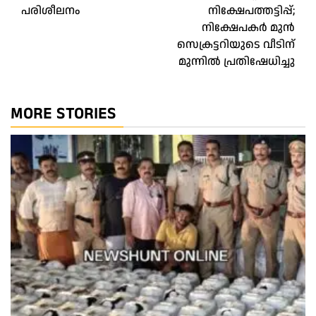
navigation
പരിശീലനം
നിക്ഷേപത്തട്ടിപ്പ്;
നിക്ഷേപകർ മുൻ
സെക്രട്ടറിയുടെ വീടിന്
മുന്നിൽ പ്രതിഷേധിച്ചു
MORE STORIES