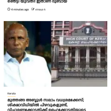
ഞെട്ടി യുവതി! ഇതാണ് ദുബായ്
4 minutes ago
vinaya k
Kerala
മുത്തങ്ങ അബ്ദുള്‍ സലാം വധശ്രമക്കേസ്;
ശിക്ഷാവിധിയില്‍ പിഴവുകളുണ്ട്,
വിചാരണക്കോടതിക്ക് ഹൈക്കോടതിയുടെ