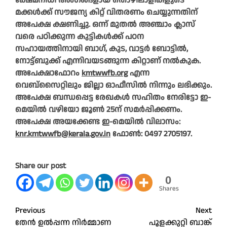
ക്ഷേമനിധി അംഗങ്ങളായ തൊഴിലാളികളുടെ
മക്കൾക്ക് സൗജന്യ കിറ്റ് വിതരണം ചെയ്യുന്നതിന്
അപേക്ഷ ക്ഷണിച്ചു. ഒന്ന് മുതൽ അഞ്ചാം ക്ലാസ്
വരെ പഠിക്കുന്ന കുട്ടികൾക്ക് പഠന
സഹായത്തിനായി ബാഗ്, കുട, വാട്ടർ ബോട്ടിൽ,
നോട്ട്ബുക്ക് എന്നിവയടങ്ങുന്ന കിറ്റാണ് നൽകുക.
അപേക്ഷാഫോറം
kmtwwfb.org
എന്ന
വെബ്‌സൈറ്റിലും ജില്ലാ ഓഫീസിൽ നിന്നും ലഭിക്കും.
അപേക്ഷ ബന്ധപ്പെട്ട രേഖകൾ സഹിതം നേരിട്ടോ ഇ-
മെയിൽ വഴിയോ ജൂൺ 25ന് സമർപ്പിക്കണം.
അപേക്ഷ അയക്കേണ്ട ഇ-മെയിൽ വിലാസം:
knr.kmtwwfb@kerala.gov.in
ഫോൺ: 0497 2705197.
Share our post
0
Shares
Post
Previous
Next
തേൻ ഉൽപ്പന്ന നിർമ്മാണ
പൂളക്കുറ്റി ബാങ്ക്