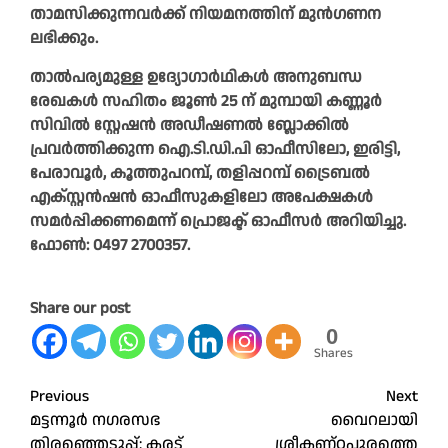
താമസിക്കുന്നവർക്ക് നിയമനത്തിന് മുൻഗണന
ലഭിക്കും.
താൽപര്യമുള്ള ഉദ്യോഗാർഥികൾ അനുബന്ധ
രേഖകൾ സഹിതം ജൂൺ 25 ന് മുമ്പായി കണ്ണൂർ
സിവിൽ സ്റ്റേഷൻ അഡീഷണൽ ബ്ലോക്കിൽ
പ്രവർത്തിക്കുന്ന ഐ.ടി.ഡി.പി ഓഫീസിലോ, ഇരിട്ടി,
പേരാവൂർ, കൂത്തുപറമ്പ്, തളിപ്പറമ്പ് ട്രൈബൽ
എക്സ്റ്റൻഷൻ ഓഫീസുകളിലോ അപേക്ഷകൾ
സമർപ്പിക്കണമെന്ന് പ്രൊജക്ട് ഓഫീസർ അറിയിച്ചു.
ഫോൺ: 0497 2700357.
Share our post
0
Shares
Post
Previous
Next
മട്ടന്നൂർ നഗരസഭ
വൈറലായി
navigation
തിരഞ്ഞെടുപ്പ്: കരട്
ശ്രീകണ്ഠപുരത്തെ