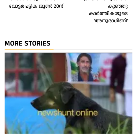
വോട്ടർപട്ടിക ജൂൺ 20ന്
കുഞ്ഞു
കാർത്തികയുടെ
‘അനുരാഗിണി’
MORE STORIES