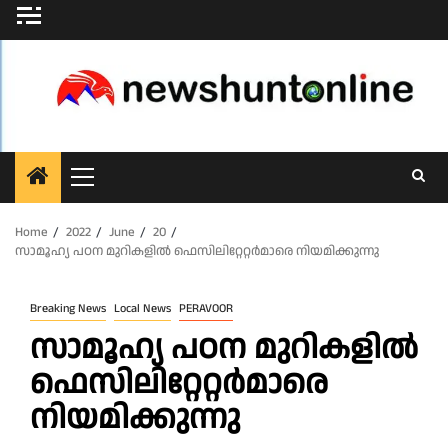
Skip
to
content
Primary
Menu
Home
2022
June
20
സാമൂഹ്യ പഠന മുറികളിൽ ഫെസിലിറ്റേറ്റർമാരെ നിയമിക്കുന്നു
Breaking News
Local News
PERAVOOR
സാമൂഹ്യ പഠന മുറികളിൽ
ഫെസിലിറ്റേറ്റർമാരെ
നിയമിക്കുന്നു