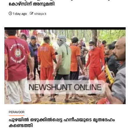
കോഴ്സിന് അനുമതി
1 day ago
vinaya k
PERAVOOR
പുഴയിൽ ഒഴുക്കിൽപ്പെട്ട ഹനീഫയുടെ മൃതദേഹം
കണ്ടെത്തി