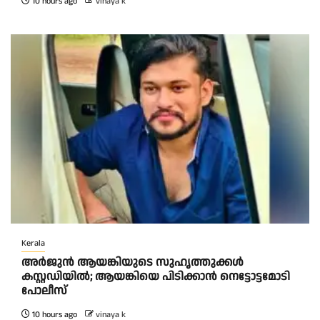
10 hours ago
vinaya k
Kerala
അർജുൻ ആയങ്കിയുടെ സുഹൃത്തുക്കൾ
കസ്റ്റഡിയിൽ; ആയങ്കിയെ പിടിക്കാൻ നെട്ടോട്ടമോടി
പോലീസ്
10 hours ago
vinaya k