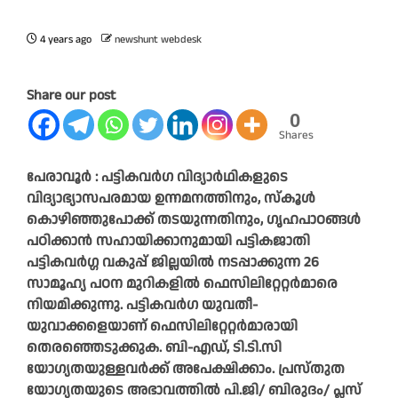
4 years ago
newshunt webdesk
Share our post
0
Shares
പേരാവൂർ : പട്ടികവർഗ വിദ്യാർഥികളുടെ
വിദ്യാഭ്യാസപരമായ ഉന്നമനത്തിനും, സ്‌കൂൾ
കൊഴിഞ്ഞുപോക്ക് തടയുന്നതിനും, ഗൃഹപാഠങ്ങൾ
പഠിക്കാൻ സഹായിക്കാനുമായി പട്ടികജാതി
പട്ടികവർഗ്ഗ വകുപ്പ് ജില്ലയിൽ നടപ്പാക്കുന്ന 26
സാമൂഹ്യ പഠന മുറികളിൽ ഫെസിലിറ്റേറ്റർമാരെ
നിയമിക്കുന്നു. പട്ടികവർഗ യുവതീ-
യുവാക്കളെയാണ് ഫെസിലിറ്റേറ്റർമാരായി
തെരഞ്ഞെടുക്കുക. ബി-എഡ്, ടി.ടി.സി
യോഗ്യതയുള്ളവർക്ക് അപേക്ഷിക്കാം. പ്രസ്തുത
യോഗ്യതയുടെ അഭാവത്തിൽ പി.ജി/ ബിരുദം/ പ്ലസ്