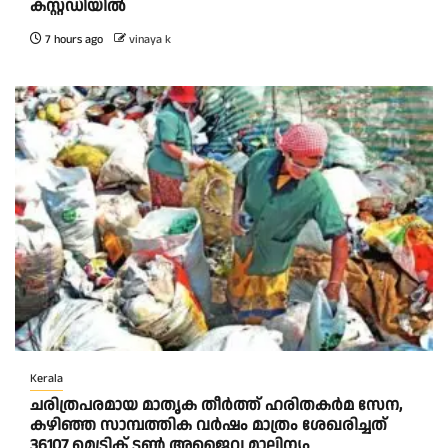
കസ്റ്റഡിയിൽ
7 hours ago
vinaya k
Kerala
ചരിത്രപരമായ മാതൃക തീര്‍ത്ത് ഹരിതകര്‍മ സേന,
കഴിഞ്ഞ സാമ്പത്തിക വര്‍ഷം മാത്രം ശേഖരിച്ചത്
36107 മെട്രിക് ടണ്‍ അജൈവ മാലിന്യം