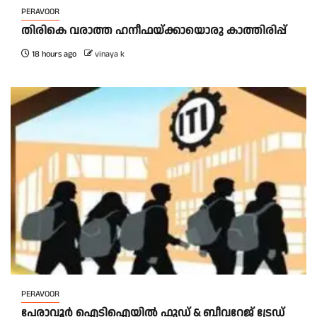
PERAVOOR
തിരികെ വരാത്ത ഹനീഫയ്ക്കായൊരു കാത്തിരിപ്പ്
18 hours ago
vinaya k
PERAVOOR
പേരാവൂർ ഐടിഐയിൽ ഫുഡ് & ബീവറേജ് ട്രേഡ്