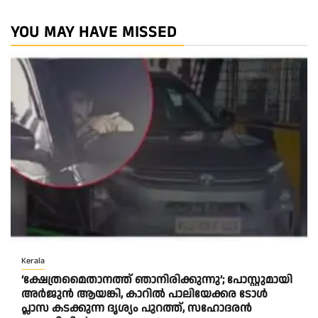
YOU MAY HAVE MISSED
Kerala
‘ക്ഷേത്രമൈതാനത്ത് ഞാനിരിക്കുന്നു’; പോസ്റ്റുമായി
അർജുൻ ആയങ്കി, കാറിൽ പാലിയേക്കര ടോൾ
പ്ലാസ കടക്കുന്ന ദൃശ്യം പുറത്ത്, സഹോദരൻ