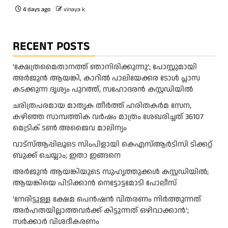
4 days ago
vinaya k
RECENT POSTS
‘ക്ഷേത്രമൈതാനത്ത് ഞാനിരിക്കുന്നു’; പോസ്റ്റുമായി
അർജുൻ ആയങ്കി, കാറിൽ പാലിയേക്കര ടോൾ പ്ലാസ
കടക്കുന്ന ദൃശ്യം പുറത്ത്, സഹോദരൻ കസ്റ്റഡിയിൽ
ചരിത്രപരമായ മാതൃക തീര്‍ത്ത് ഹരിതകര്‍മ സേന,
കഴിഞ്ഞ സാമ്പത്തിക വര്‍ഷം മാത്രം ശേഖരിച്ചത് 36107
മെട്രിക് ടണ്‍ അജൈവ മാലിന്യം
വാട്‌സ്ആപ്പിലൂടെ സിംപിളായി കെഎസ്ആര്‍ടിസി ടിക്കറ്റ്
ബുക്ക് ചെയ്യാം; ഇതാ ഇങ്ങനെ
അർജുൻ ആയങ്കിയുടെ സുഹൃത്തുക്കൾ കസ്റ്റഡിയിൽ;
ആയങ്കിയെ പിടിക്കാൻ നെട്ടോട്ടമോടി പോലീസ്
‘നേരിട്ടുള്ള ക്ഷേമ പെൻഷൻ വിതരണം നി‍‍ർത്തുന്നത്
അർഹതയില്ലാത്തവർക്ക് കിട്ടുന്നത് ഒഴിവാക്കാൻ’;
സർക്കാ‍ർ വിശദീകരണം