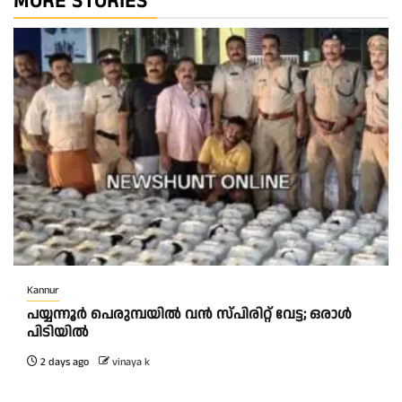
MORE STORIES
Kannur
പയ്യന്നൂർ പെരുമ്പയിൽ വൻ സ്‌പിരിറ്റ് വേട്ട; ഒരാൾ
പിടിയിൽ
2 days ago
vinaya k