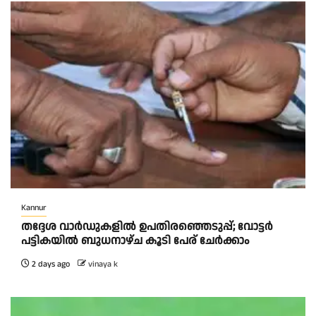
Kannur
തദ്ദേശ വാർഡുകളിൽ ഉപതിരഞ്ഞെടുപ്പ്; വോട്ടർ
പട്ടികയിൽ ബുധനാഴ്ച കൂടി പേര് ചേർക്കാം
2 days ago
vinaya k