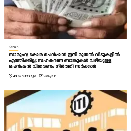
Kerala
സാമൂഹ്യ ക്ഷേമ പെൻഷൻ ഇനി മുതൽ വീടുകളിൽ
എത്തിക്കില്ല; സഹകരണ ബാങ്കുകൾ വഴിയുള്ള
പെൻഷൻ വിതരണം നിർത്തി സർക്കാർ
49 minutes ago
vinaya k