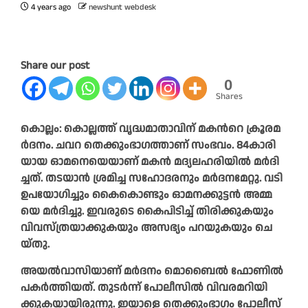
4 years ago
newshunt webdesk
Share our post
0
Shares
കൊ​ല്ലം: കൊ​ല്ല​ത്ത് വൃ​ദ്ധ​മാ​താ​വി​ന് മ​ക​ന്‍റെ ക്രൂ​ര​മ​
ര്‍​ദ​നം. ച​വ​റ തെ​ക്കും​ഭാ​ഗ​ത്താ​ണ് സം​ഭ​വം. 84കാ​രി​
യാ​യ ഓ​മ​നെ​യെ​യാ​ണ് മ​ക​ന്‍ മ​ദ്യ​ല​ഹ​രി​യി​ൽ മ​ര്‍​ദി​
ച്ച​ത്. ത​ട​യാ​ന്‍ ശ്ര​മി​ച്ച സ​ഹോ​ദ​ര​നും മ​ര്‍​ദ​ന​മേ​റ്റു. വ​ടി
ഉ​പ​യോ​ഗി​ച്ചും കൈ​കൊ​ണ്ടും ഓ​മ​ന​ക്കു​ട്ട​ൻ അ​മ്മ​
യെ മ​ർ​ദി​ച്ചു. ഇ​വ​രു​ടെ കൈ​പി​ടി​ച്ച് തി​രി​ക്കു​ക​യും
വി​വ​സ്ത്ര​യാ​ക്കു​ക​യും അ​സ​ഭ്യം പ​റ​യു​ക​യും ചെ​
യ്തു.
അ​യ​ൽ​വാ​സി​യാ​ണ് മ​ർ​ദ​നം മൊ​ബൈ​ൽ ഫോ​ണി​ൽ
പ​ക​ർ​ത്തി​യ​ത്. തു​ട​ർ​ന്ന് പോ​ലീ​സി​ൽ വി​വ​ര​മ​റി​യി​
ക്കു​ക​യാ​യി​രു​ന്നു. ഇ​യാ​ളെ തെ​ക്കും​ഭാ​ഗം പോ​ലീ​സ്