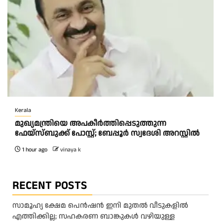
Kerala
മുഖ്യമന്ത്രിയെ അപകീർത്തിപ്പെടുത്തുന്ന
ഫേയ്സ്ബുക്ക് പോസ്റ്റ്; ബേപ്പൂർ സ്വദേശി അറസ്റ്റിൽ
1 hour ago
vinaya k
RECENT POSTS
സാമൂഹ്യ ക്ഷേമ പെൻഷൻ ഇനി മുതൽ വീടുകളിൽ
എത്തിക്കില്ല; സഹകരണ ബാങ്കുകൾ വഴിയുള്ള