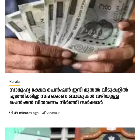
Kerala
സാമൂഹ്യ ക്ഷേമ പെൻഷൻ ഇനി മുതൽ വീടുകളിൽ
എത്തിക്കില്ല; സഹകരണ ബാങ്കുകൾ വഴിയുള്ള
പെൻഷൻ വിതരണം നിർത്തി സർക്കാർ
49 minutes ago
vinaya k