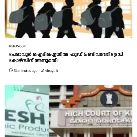
PERAVOOR
പേരാവൂർ ഐടിഐയിൽ ഫുഡ് & ബീവറേജ് ട്രേഡ്
കോഴ്സിന് അനുമതി
54 minutes ago
vinaya k