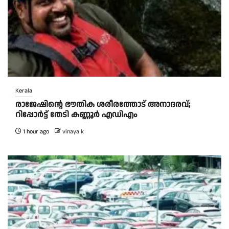
Kerala
രാജേഷിന്റെ ഭൗതിക ശരീരത്തോട് അനാദരവ്;
റിപ്പോർട്ട് തേടി കണ്ണൂർ എഡിഎം
1 hour ago
vinaya k