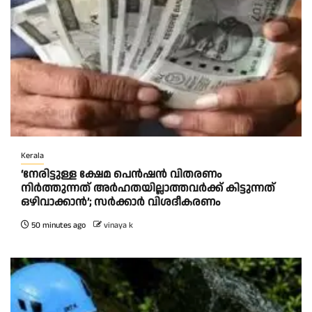
Kerala
‘നേരിട്ടുള്ള ക്ഷേമ പെൻഷൻ വിതരണം
നി‍‍ർത്തുന്നത് അർഹതയില്ലാത്തവർക്ക് കിട്ടുന്നത്
ഒഴിവാക്കാൻ’; സർക്കാ‍ർ വിശദീകരണം
50 minutes ago
vinaya k