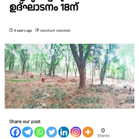
ഉദ്‌ഘാടനം 18ന്
4 years ago
newshunt webdesk
Share our post
0
Shares