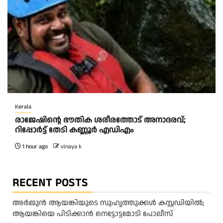
Kerala
രാജേഷിന്റെ ഭൗതിക ശരീരത്തോട് അനാദരവ്;
റിപ്പോർട്ട് തേടി കണ്ണൂർ എഡിഎം
1 hour ago
vinaya k
RECENT POSTS
അർജുൻ ആയങ്കിയുടെ സുഹൃത്തുക്കൾ കസ്റ്റഡിയിൽ;
ആയങ്കിയെ പിടിക്കാൻ നെട്ടോട്ടമോടി പോലീസ്