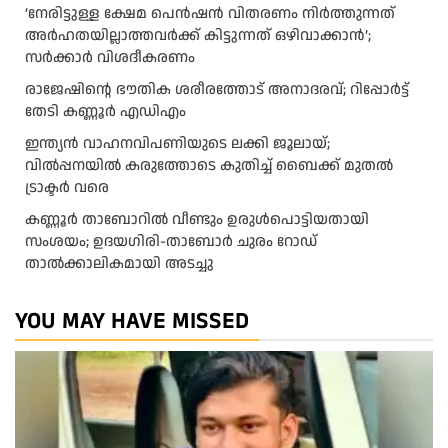
‘നേരിട്ടുള്ള ക്ഷേമ പെൻഷൻ വിതരണം നി‍‍ർത്തുന്നത്
അർഹതയില്ലാത്തവർക്ക് കിട്ടുന്നത് ഒഴിവാക്കാൻ’;
സർക്കാ‍ർ വിശദീകരണം
രാജേഷിന്റെ ഭൗതിക ശരീരത്തോട് അനാദരവ്; റിപ്പോർട്ട്
തേടി കണ്ണൂർ എഡിഎം
ഇന്ത്യൻ വാഹനവിപണിയുടെ ലക്കി ജൂലായ്;
വിൽപ്പനയിൽ കരുത്തോടെ കുതിച്ച് ബൈക്ക് മുതൽ
ട്രാക്ടർ വരെ
കണ്ണൂർ താബോറിൽ വീണ്ടും ഉരുൾപൊട്ടിയതായി
സംശയം; ഉദയഗിരി-താബോർ ചുരം റോഡ്
താൽക്കാലികമായി അടച്ചു
YOU MAY HAVE MISSED