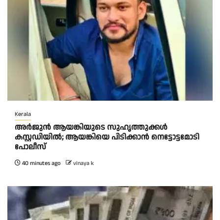
Kerala
അർജുൻ ആയങ്കിയുടെ സുഹൃത്തുക്കൾ
കസ്റ്റഡിയിൽ; ആയങ്കിയെ പിടിക്കാൻ നെട്ടോട്ടമോടി
പോലീസ്
40 minutes ago
vinaya k