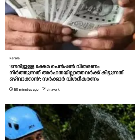
Kerala
‘നേരിട്ടുള്ള ക്ഷേമ പെൻഷൻ വിതരണം
നി‍‍ർത്തുന്നത് അർഹതയില്ലാത്തവർക്ക് കിട്ടുന്നത്
ഒഴിവാക്കാൻ’; സർക്കാ‍ർ വിശദീകരണം
50 minutes ago
vinaya k