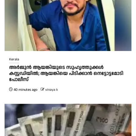
Kerala
അർജുൻ ആയങ്കിയുടെ സുഹൃത്തുക്കൾ
കസ്റ്റഡിയിൽ; ആയങ്കിയെ പിടിക്കാൻ നെട്ടോട്ടമോടി
പോലീസ്
40 minutes ago
vinaya k