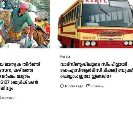
Kerala
 മാതൃക തീര്‍ത്ത്
വാട്‌സ്ആപ്പിലൂടെ സിംപിളായി
 സേന, കഴിഞ്ഞ
കെഎസ്ആര്‍ടിസി ടിക്കറ്റ് ബുക്ക
വര്‍ഷം മാത്രം
ചെയ്യാം; ഇതാ ഇങ്ങനെ
6107 മെട്രിക് ടണ്‍
12 hours ago
vinaya k
ിന്യം
vinaya k