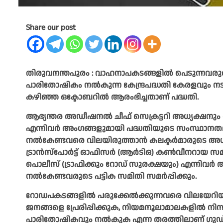
Share our post
തിരുവനന്തപുരം : വാഹനാപകടങ്ങളിൽ പെടുന്നവരുട
പാരിതോഷികം നൽകുന്ന കേന്ദ്രപദ്ധതി കേരളവും നടപ്
കഴിഞ്ഞ ഒക്ടോബറിൽ ആരംഭിച്ചതാണ് പദ്ധതി.
ആഭ്യന്തര അഡീഷനൽ ചീഫ് സെക്രട്ടറി അധ്യക്ഷനും ആര
എന്നിവർ അംഗങ്ങളുമായി പദ്ധതിയുടെ സംസ്ഥാനതല
നൽകേണ്ടവരെ വിലയിരുത്താൻ കലക്ടർമാരുടെ അധ
ട്രാൻസ്പോർട്ട് ഓഫിസർ (ആർടിഒ) കൺവീനറായ സമി
പൊലീസ് (ട്രാഫിക്കും റോഡ് സുരക്ഷയും) എന്നിവർ
നൽകേണ്ടവരുടെ പട്ടിക സമിതി സമർപ്പിക്കും.
റോഡപകടങ്ങളിൽ പരുക്കേൽക്കുന്നവരെ വിലയേറി
ജനങ്ങളെ പ്രേരിപ്പിക്കുക, നിയമനൂലാമാലകളിൽ നി
പാരിതോഷികവും നൽകുക എന്ന തരത്തിലാണ് ഗുഡ് സമ