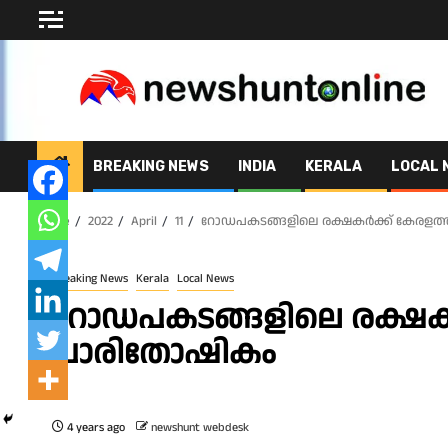
Skip
to
content
BREAKING NEWS
INDIA
KERALA
LOCAL 
Home
2022
April
11
റോഡപകടങ്ങളിലെ രക്ഷകർക്ക് കേരളത്
Breaking News
Kerala
Local News
റോഡപകടങ്ങളിലെ രക്ഷകർ
പാരിതോഷികം
4 years ago
newshunt webdesk