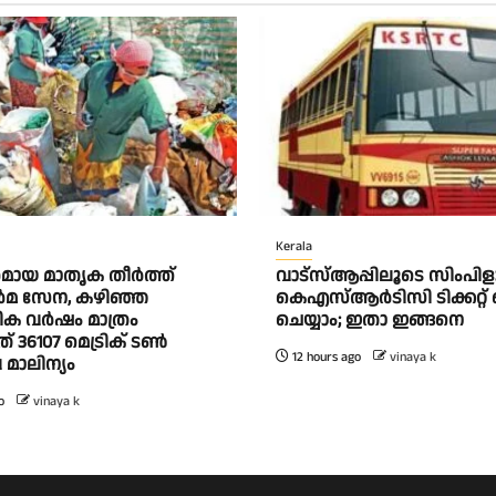
Kerala
മായ മാതൃക തീര്‍ത്ത്
വാട്‌സ്ആപ്പിലൂടെ സിംപി
‍മ സേന, കഴിഞ്ഞ
കെഎസ്ആര്‍ടിസി ടിക്കറ്റ് 
ിക വര്‍ഷം മാത്രം
ചെയ്യാം; ഇതാ ഇങ്ങനെ
് 36107 മെട്രിക് ടണ്‍
12 hours ago
vinaya k
ാലിന്യം
o
vinaya k