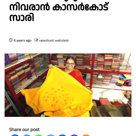
നിവരാൻ കാസർകോട്
സാരി
4 years ago
newshunt webdesk
Share our post