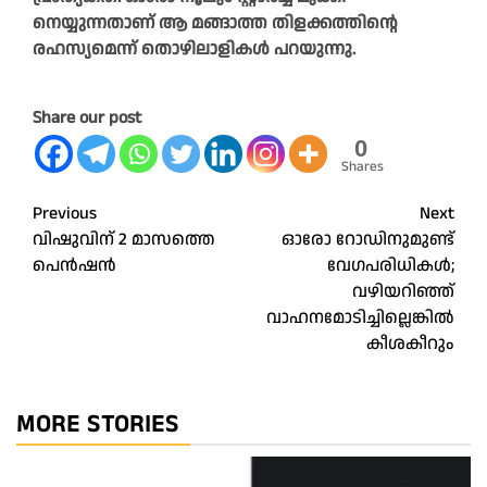
നെയ്യുന്നതാണ് ആ മങ്ങാത്ത തിളക്കത്തിന്റെ
രഹസ്യമെന്ന് തൊഴിലാളികള്‍ പറയുന്നു.
Share our post
0
Shares
Post
Previous
Next
വിഷുവിന്‌ 2 മാസത്തെ
ഓരോ റോഡിനുമുണ്ട്
navigation
പെൻഷൻ
വേഗപരിധികള്‍;
വഴിയറിഞ്ഞ്
വാഹനമോടിച്ചില്ലെങ്കില്‍
കീശകീറും
MORE STORIES