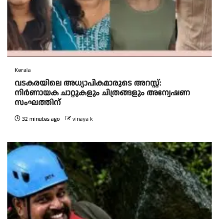
Kerala
വടകരയിലെ അധ്യാപികമാരുടെ അറസ്റ്റ്:
നിർണായക ചാറ്റുകളും ചിത്രങ്ങളും അന്വേഷണ
സംഘത്തിന്
32 minutes ago
vinaya k