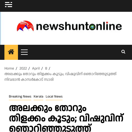
Skip
to
content
Primary
Menu
Home
2022
April
8
അലക്കും തോറും തിളക്കം കൂടും; വിഷുവിന് ഞൊറിഞ്ഞുടുത്ത്‌
നിവരാൻ കാസർകോട് സാരി
Breaking News
Kerala
Local News
അലക്കും തോറും
തിളക്കം കൂടും; വിഷുവിന്
ഞൊറിഞ്ഞുടുത്ത്‌