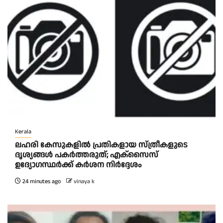
Kerala
ലഹരി കേസുകളിൽ പ്രതികളായ സ്ത്രീകളുടെ
ദൃശ്യങ്ങൾ പകർത്തരുത്; എക്‌സൈസ്
ഉദ്യോഗസ്ഥർക്ക് കർശന നിർദ്ദേശം
24 minutes ago
vinaya k