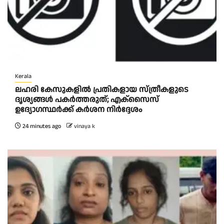
Kerala
ലഹരി കേസുകളിൽ പ്രതികളായ സ്ത്രീകളുടെ
ദൃശ്യങ്ങൾ പകർത്തരുത്; എക്‌സൈസ്
ഉദ്യോഗസ്ഥർക്ക് കർശന നിർദ്ദേശം
24 minutes ago
vinaya k