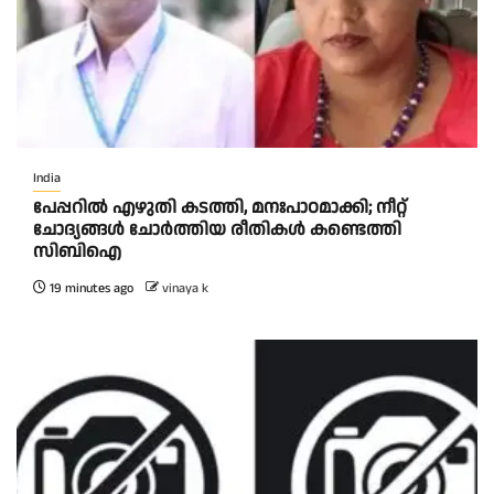
India
പേപ്പറിൽ എഴുതി കടത്തി, മനഃപാഠമാക്കി; നീറ്റ്
ചോദ്യങ്ങൾ ചോർത്തിയ രീതികൾ കണ്ടെത്തി
സിബിഐ
19 minutes ago
vinaya k