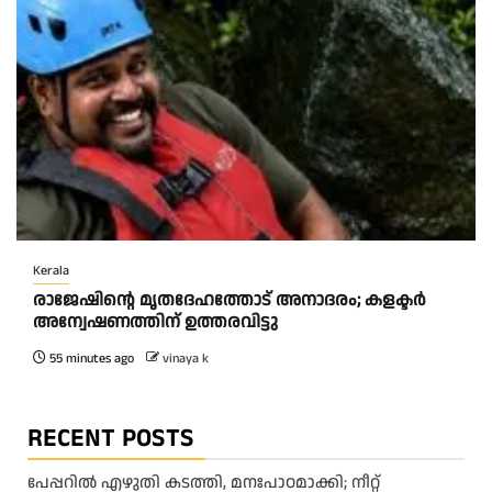
Kerala
രാജേഷിന്റെ മൃതദേഹത്തോട് അനാദരം; കളക്ടർ
അന്വേഷണത്തിന് ഉത്തരവിട്ടു
55 minutes ago
vinaya k
RECENT POSTS
പേപ്പറിൽ എഴുതി കടത്തി, മനഃപാഠമാക്കി; നീറ്റ്