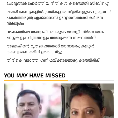
ചോദ്യങ്ങൾ ചോർത്തിയ രീതികൾ കണ്ടെത്തി സിബിഐ
ലഹരി കേസുകളിൽ പ്രതികളായ സ്ത്രീകളുടെ ദൃശ്യങ്ങൾ
പകർത്തരുത്; എക്‌സൈസ് ഉദ്യോഗസ്ഥർക്ക് കർശന
നിർദ്ദേശം
വടകരയിലെ അധ്യാപികമാരുടെ അറസ്റ്റ്: നിർണായക
ചാറ്റുകളും ചിത്രങ്ങളും അന്വേഷണ സംഘത്തിന്
രാജേഷിന്റെ മൃതദേഹത്തോട് അനാദരം; കളക്ടർ
അന്വേഷണത്തിന് ഉത്തരവിട്ടു
തിരികെ വരാത്ത ഹനീഫയ്ക്കായൊരു കാത്തിരിപ്പ്
YOU MAY HAVE MISSED