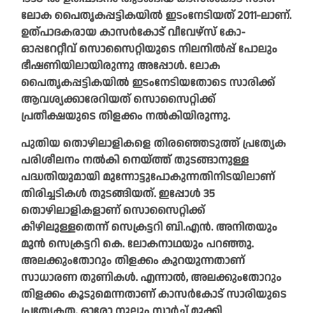
ലോക പൈതൃകപ്പട്ടികയില്‍ ഇടംനേടിയത് 2011-ലാണ്.
ഉത്പാദകരായ കാസര്‍കോട് വീവേഴ്സ് കോ-
ഓപ്പറേറ്റീവ് സൊസൈറ്റിയുടെ നിലനില്‍പ്പ് പോലും
ഭീഷണിയിലായിരുന്നു അപ്പോള്‍. ലോക
പൈതൃകപ്പട്ടികയില്‍ ഇടംനേടിയതോടെ സാരിക്ക്
ആവശ്യക്കാരേറിയത് സൊസൈറ്റിക്ക്
പ്രതീക്ഷയുടെ തിളക്കം നല്‍കിയിരുന്നു.
പുതിയ തൊഴിലാളികളെ തിരഞ്ഞെടുത്ത് പ്രത്യേക
പരിശീലനം നല്‍കി നെയ്ത്ത് തുടങ്ങാനുള്ള
പദ്ധതിയുമായി മുന്നോട്ടുപോകുന്നതിനിടയിലാണ്
തിരിച്ചടികള്‍ തുടങ്ങിയത്. ഇപ്പോള്‍ 35
തൊഴിലാളികളാണ് സൊസൈറ്റിക്ക്
കീഴിലുള്ളതെന്ന് സെക്രട്ടറി ബി.എന്‍. അനിതയും
മുന്‍ സെക്രട്ടറി കെ. ലോകനാഥയും പറഞ്ഞു.
അലക്കുംതോറും തിളക്കം കുറയുന്നതാണ്
സാധാരണ തുണികള്‍. എന്നാല്‍, അലക്കുംതോറും
തിളക്കം കൂടുമെന്നതാണ് കാസര്‍കോട് സാരിയുടെ
പ്രത്യേകത. ഓരോ നൂലും സ്റ്റാര്‍ച്ച് മുക്കി