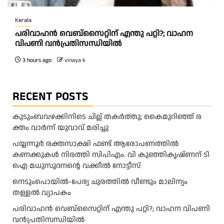
Kerala
പരിവാഹൻ വെബ്സൈറ്റിന് എന്തു പറ്റി?; വാഹന
വിപണി വന്‍പ്രതിസന്ധിയിൽ
3 hours ago
vinaya k
RECENT POSTS
കു​ടും​ബ​വ​ഴ​ക്കി​നി​ടെ ചി​ല്ല് ത​ക​ർ​ത്തു; കൈ​മു​റി​ഞ്ഞ് ര​
ക്തം വാ​ർ​ന്ന് യു​വാ​വ് മ​രി​ച്ചു
പയ്യന്നൂർ രക്തസാക്ഷി ഫണ്ട് ആരോപണത്തിൽ
കണക്കുകൾ നിരത്തി സിപിഎം. വി കുഞ്ഞികൃഷ്ണന് ടി
ഐ മധുസൂദനൻ്റെ വക്കീൽ നോട്ടീസ്
നെടുംപൊയിൽ-പേര്യ ചുരത്തിൽ വീണ്ടും മാലിന്യം
തള്ളൽ വ്യാപകം
പരിവാഹൻ വെബ്സൈറ്റിന് എന്തു പറ്റി?; വാഹന വിപണി
വന്‍പ്രതിസന്ധിയിൽ