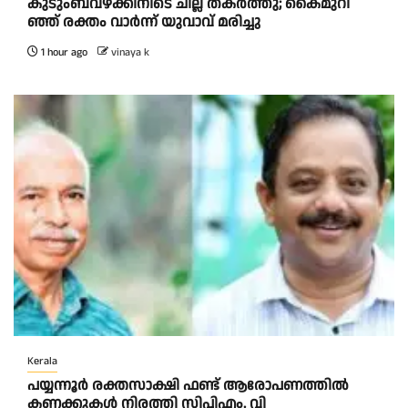
കു​ടും​ബ​വ​ഴ​ക്കി​നി​ടെ ചി​ല്ല് ത​ക​ർ​ത്തു; കൈ​മു​റി​
ഞ്ഞ് ര​ക്തം വാ​ർ​ന്ന് യു​വാ​വ് മ​രി​ച്ചു
1 hour ago
vinaya k
Kerala
പയ്യന്നൂർ രക്തസാക്ഷി ഫണ്ട് ആരോപണത്തിൽ
കണക്കുകൾ നിരത്തി സിപിഎം. വി