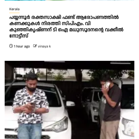
Kerala
പയ്യന്നൂർ രക്തസാക്ഷി ഫണ്ട് ആരോപണത്തിൽ
കണക്കുകൾ നിരത്തി സിപിഎം. വി
കുഞ്ഞികൃഷ്ണന് ടി ഐ മധുസൂദനൻ്റെ വക്കീൽ
നോട്ടീസ്
1 hour ago
vinaya k