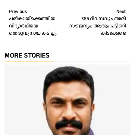
Post
Previous
Next
പരീക്ഷയ്‌ക്കെത്തിയ
365 ദിവസവും അരി
navigation
വിദ്യാര്‍ഥിയെ
സൗജന്യം; ആരും പട്ടിണി
തെരുവുനായ കടിച്ചു
കിടക്കേണ്ട
MORE STORIES