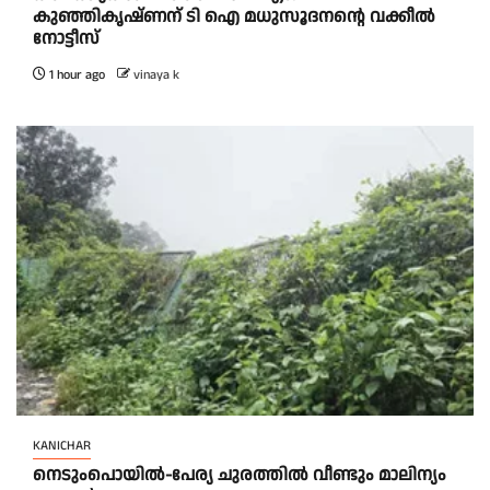
കുഞ്ഞികൃഷ്ണന് ടി ഐ മധുസൂദനൻ്റെ വക്കീൽ
നോട്ടീസ്
1 hour ago
vinaya k
KANICHAR
നെടുംപൊയിൽ-പേര്യ ചുരത്തിൽ വീണ്ടും മാലിന്യം