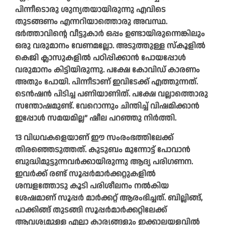
പിന്നീടൊരു ശുന്യതയായിരുന്നു എവിടെ
തുടങ്ങണം എന്നറിയാത്തൊരു അവസ്ഥ.
ഭര്‍ത്താവിന്റെ വീട്ടുകാര്‍ ഒപ്പം ഉണ്ടായിരുന്നെങ്കിലും
ഒരു വരുമാനം വേണമല്ലോ. അടുത്തുള്ള സ്‌കൂളില്‍
കെജി ക്ലാസുകളില്‍ പഠിപ്പിക്കാന്‍ പോയപ്പോള്‍
വരുമാനം കിട്ടിയിരുന്നു. പക്ഷേ കോവിഡ് കാരണം
അതും പോയി. പിന്നീടാണ് ഇവിടേക്ക് എത്തുന്നത്.
ടെന്‍ഷന്‍ പിടിച്ച പണിയാണിത്. പക്ഷേ വല്ലാത്തൊരു
സന്തോഷമുണ്ട്. വേറൊന്നും ചിന്തിച്ച് വിഷമിക്കാന്‍
ഇപ്പോള്‍ സമയമില്ല” ഷീല പറഞ്ഞു നിർത്തി.
13 വിധവകളെയാണ് ഈ സംരംഭത്തിലേക്ക്
തിരഞ്ഞെടുത്തത്. കുടുബം മുന്നോട്ട് പോവാന്‍
ബുദ്ധിമുട്ടുന്നവര്‍ക്കായിരുന്നു ആദ്യ പരിഗണന.
ഇവര്‍ക്ക് രണ്ട് സൂപ്പര്‍മാര്‍ക്കറ്റുകളില്‍
ശമ്പളത്തോടു കൂടി പരിശീലനം നല്‍കിയ
ശേഷമാണ് സൂപ്പര്‍ മാര്‍ക്കറ്റ് ആരംഭിച്ചത്. ബില്ലിങ്ങ്,
പാക്കിങ്ങ് തുടങ്ങി സൂപ്പര്‍മാര്‍ക്കറ്റിലേക്ക്
ആവശ്യമുള്ള എല്ലാ കാര്യങ്ങളും ഇക്കാലയളവില്‍