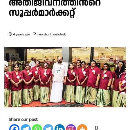
അതിജീവനത്തിൻറെ
സൂപ്പർമാർക്കറ്റ്
4 years ago
newshunt webdesk
Share our post
0