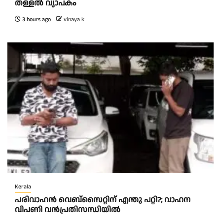
തള്ളൽ വ്യാപകം
3 hours ago
vinaya k
Kerala
പരിവാഹൻ വെബ്സൈറ്റിന് എന്തു പറ്റി?; വാഹന
വിപണി വന്‍പ്രതിസന്ധിയിൽ