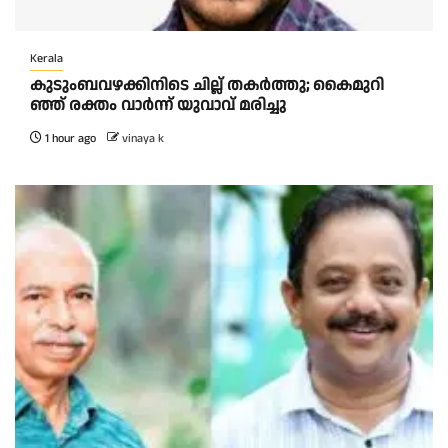
Kerala
കു​ടും​ബ​വ​ഴ​ക്കി​നി​ടെ ചി​ല്ല് ത​ക​ർ​ത്തു; കൈ​മു​റി​
ഞ്ഞ് ര​ക്തം വാ​ർ​ന്ന് യു​വാ​വ് മ​രി​ച്ചു
1 hour ago
vinaya k