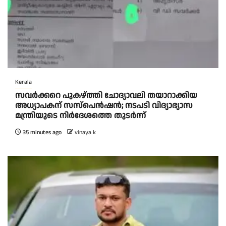
Kerala
സവർക്കറെ പുകഴ്ത്തി ചോദ്യാവലി തയാറാക്കിയ
അധ്യാപകന് സസ്പെൻഷൻ; നടപടി വിദ്യാഭ്യാസ
മന്ത്രിയുടെ നിർദേശത്തെ തുടർന്ന്
35 minutes ago
vinaya k