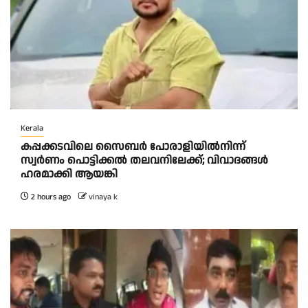
Kerala
കപ്പക്കടവിലെ സൈബർ പോരാളിയിൽനിന്ന്
സ്വർണം പൊട്ടിക്കൽ തലവനിലേക്ക്; വിവാദങ്ങൾ
ഹരമാക്കി ആയങ്കി
2 hours ago
vinaya k