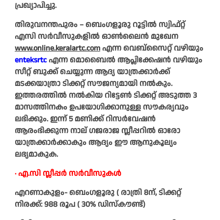
പ്രഖ്യാപിച്ചു.
തിരുവനന്തപുരം – ബെംഗളൂരു റൂട്ടിൽ സ്വിഫ്റ്റ്
എസി സർവീസുകളിൽ ഓൺലൈൻ മുഖേന
www.online.keralartc.com
എന്ന വെബ്സൈറ്റ് വഴിയും
enteksrtc
എന്ന മൊബൈൽ ആപ്ലിക്കേഷൻ വഴിയും
സീറ്റ് ബുക്ക് ചെയ്യുന്ന ആദ്യ യാത്രക്കാർക്ക്
മടക്കയാത്രാ ടിക്കറ്റ് സൗജന്യമായി നൽകും.
ഇത്തരത്തിൽ നൽകിയ റിട്ടേൺ ടിക്കറ്റ് അടുത്ത 3
മാസത്തിനകം ഉപയോ​ഗിക്കാനുള്ള സൗകര്യവും
ലഭിക്കും. ഇന്ന് 5 മണിക്ക് റിസർവേഷൻ
ആരംഭിക്കുന്ന നാല് ഗജരാജ സ്ലീപ്പറിൽ ഓരോ
യാത്രക്കാർക്കാകും ആദ്യം ഈ ആനുകൂല്യം
ലഭ്യമാകുക.
∙ എ.സി സ്ലീപ്പർ സർവീസുകൾ
എറണാകുളം- ബെംഗളൂരു ( രാത്രി 8ന്, ടിക്കറ്റ്
നിരക്ക്: 988 രൂപ ( 30% ഡിസ്‍കൗണ്ട്)