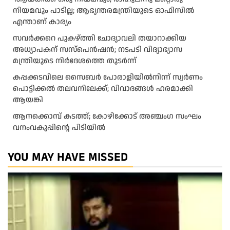
നിയമവും പാടില്ല; ആഭ്യന്തരമന്ത്രിയുടെ ഓഫിസിൽ
എന്താണ് കാര്യം
സവർക്കറെ പുകഴ്ത്തി ചോദ്യാവലി തയാറാക്കിയ
അധ്യാപകന് സസ്പെൻഷൻ; നടപടി വിദ്യാഭ്യാസ
മന്ത്രിയുടെ നിർദേശത്തെ തുടർന്ന്
കപ്പക്കടവിലെ സൈബർ പോരാളിയിൽനിന്ന് സ്വർണം
പൊട്ടിക്കൽ തലവനിലേക്ക്; വിവാദങ്ങൾ ഹരമാക്കി
ആയങ്കി
ആനക്കൊമ്പ് കടത്ത്; കോഴിക്കോട് അഞ്ചംഗ സംഘം
വനംവകുപ്പിന്റെ പിടിയിൽ
YOU MAY HAVE MISSED