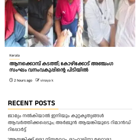
Kerala
ആനക്കൊമ്പ് കടത്ത്; കോഴിക്കോട് അഞ്ചംഗ
സംഘം വനംവകുപ്പിന്റെ പിടിയിൽ
2 hours ago
vinaya k
RECENT POSTS
ജാമ്യം നൽകിയാൽ ഇനിയും കുറ്റകൃത്യങ്ങൾ
ആവർത്തിക്കപ്പെടും; അർജുൻ ആയങ്കിയുടെ റിമാൻഡ്
റിപ്പോർട്ട്
‘ആയങ്കിക്ക് ഒരു നിയമവും, രാഹുലിനു മറ്റൊരു