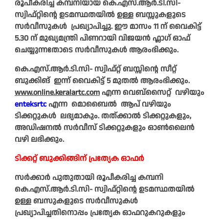
രൂപീകരിച്ച കമ്പനിയായ കെ.എസ്.ആർ.ടി.സി-
സ്വിഫ്റ്റിന്റെ ഉടമസ്ഥതയിൽ ഉള്ള ബസ്സുകളുടെ
സർവീസുകൾ പ്രഖ്യാപിച്ചു. ഈ മാസം 11 ന് വൈകിട്ട്
5.30 ന് മുഖ്യമന്ത്രി പിണറായി വിജയൻ ഫ്ലാ‍ഗ് ഓഫ്
ചെയ്യുന്നതോടെ സർവീസുകൾ ആരംഭിക്കും.
കെ.എസ്.ആർ.ടി.സി- സ്വിഫ്റ്റ് ബസ്സിന്റെ സീറ്റ്
ബു‍ക്കിങ് ഇന്ന് വൈകിട്ട് 5 മുതൽ ആരംഭിക്കും.
www.online.keralartc.com
എന്ന വെബ്സൈറ്റ് വഴിയും
enteksrtc
എന്ന മൊബൈൽ ആപ് വഴിയും
ടിക്കറ്റുകൾ ലഭ്യമാകും. തത്ക്കാൽ ടിക്കറ്റുകളും,
അഡിഷനൽ സർവീസ് ടിക്കറ്റുകളും ഓൺലൈൻ
വഴി ലഭിക്കും.
ടിക്കറ്റ് ബുക്കിങ്ങിന് പ്രത്യേക ഓഫർ
സർക്കാർ പുതുതായി രൂപീകരിച്ച കമ്പനി
കെ.എസ്.ആർ.ടി.സി- സ്വിഫ്റ്റിന്റെ ഉടമസ്ഥതയിൽ
ഉള്ള ബസുകളുടെ സർവീസുകൾ
പ്രഖ്യാപിച്ചതിനൊപ്പം പ്രത്യേക ഓഫറുകറുകളും