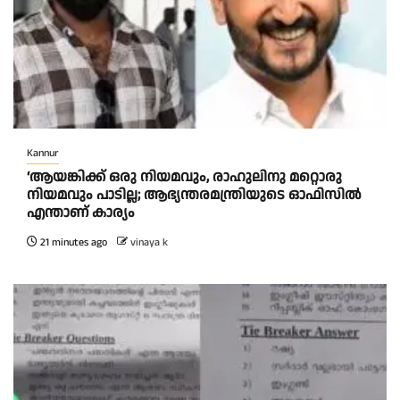
Kannur
‘ആയങ്കിക്ക് ഒരു നിയമവും, രാഹുലിനു മറ്റൊരു
നിയമവും പാടില്ല; ആഭ്യന്തരമന്ത്രിയുടെ ഓഫിസിൽ
എന്താണ് കാര്യം
21 minutes ago
vinaya k