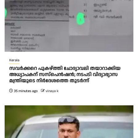
Kerala
സവർക്കറെ പുകഴ്ത്തി ചോദ്യാവലി തയാറാക്കിയ
അധ്യാപകന് സസ്പെൻഷൻ; നടപടി വിദ്യാഭ്യാസ
മന്ത്രിയുടെ നിർദേശത്തെ തുടർന്ന്
35 minutes ago
vinaya k