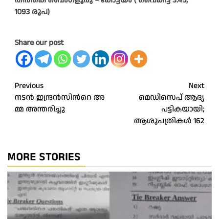
തിരികെ ബെംഗളൂരു – കോട്ടയം ( വൈകിട്ട് 3.45,
1093 രൂപ)
Share our post
Post
Previous
Next
ന​ട​ന്‍ ഇ​ന്ദ്ര​ന്‍​സി​ന്‍റെ അ​
മെഡിസെപ് ആദ്യ
navigation
മ്മ അ​ന്ത​രി​ച്ചു
പട്ടികയായി;
ആശുപത്രികൾ 162
MORE STORIES