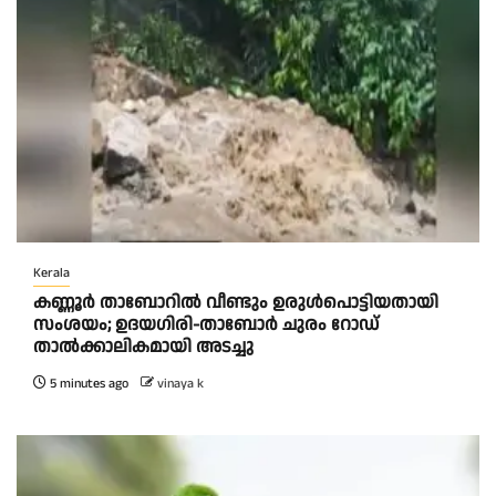
Kerala
കണ്ണൂർ താബോറിൽ വീണ്ടും ഉരുൾപൊട്ടിയതായി
സംശയം; ഉദയഗിരി-താബോർ ചുരം റോഡ്
താൽക്കാലികമായി അടച്ചു
5 minutes ago
vinaya k