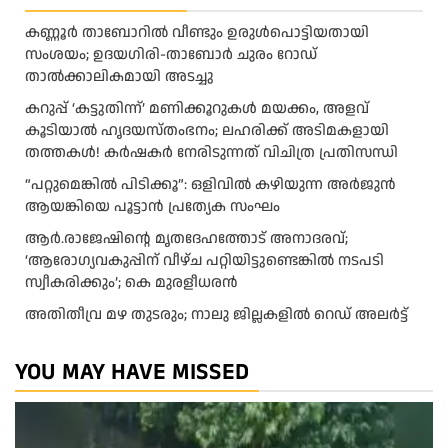
കണ്ണൂർ താബോറിൽ വീണ്ടും ഉരുൾപൊട്ടിയതായി
സംശയം; ഉദയഗിരി-താബോർ ചുരം റോഡ്
താൽക്കാലികമായി അടച്ചു
കറുപ്പ് ‘കട്ടുതിന്ന്’ മണിക്കൂറുകൾ മയക്കം, അളവ്
കൂടിയാൽ ഹൃദയസ്തംഭനം; ലഹരിക്ക് അടിമകളായി
തത്തകള്‍! കർഷകർ നേരിടുന്നത് വിചിത്ര പ്രതിസന്ധി
“പറ്റുമെങ്കിൽ പിടിക്കൂ”: ഒളിവിൽ കഴിയുന്ന അർജുൻ
ആയങ്കിയെ പൂട്ടാൻ പ്രത്യേക സംഘം
ആര്‍.രാജേഷിന്റെ മൃതദേഹത്തോട് അനാദരവ്;
‘ആരോഗ്യവകുപ്പിന് വീഴ്ച പറ്റിയിട്ടുണ്ടെങ്കില്‍ നടപടി
സ്വീകരിക്കും’; കെ മുരളീധരന്‍
അതിതീവ്ര മഴ തുടരും; നാലു ജില്ലകളിൽ റെഡ് അലർട്ട്
YOU MAY HAVE MISSED