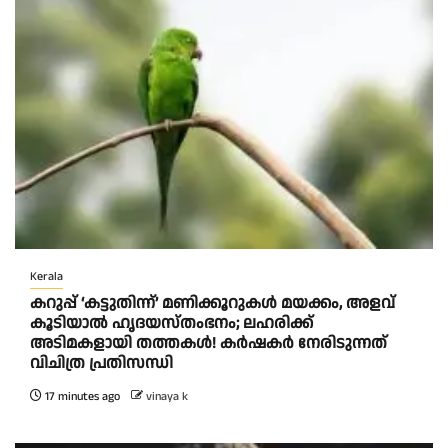
Kerala
കറുപ്പ് ‘കട്ടുതിന്ന്’ മണിക്കൂറുകൾ മയക്കം, അളവ്
കൂടിയാൽ ഹൃദയസ്തംഭനം; ലഹരിക്ക്
അടിമകളായി തത്തകള്‍! കർഷകർ നേരിടുന്നത്
വിചിത്ര പ്രതിസന്ധി
17 minutes ago
vinaya k