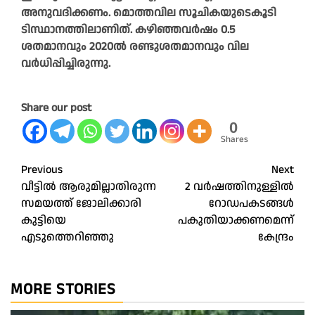
അനുവദിക്കണം. മൊത്തവില സൂചികയുടെകൂടി
ടിസ്ഥാനത്തിലാണിത്. കഴിഞ്ഞവർഷം 0.5
ശതമാനവും 2020ൽ രണ്ടുശതമാനവും വില
വർധിപ്പിച്ചിരുന്നു.
Share our post
0
Shares
Post
Previous
Next
വീട്ടിൽ ആരുമില്ലാതിരുന്ന
2 വർഷത്തിനുള്ളിൽ
navigation
സമയത്ത് ജോലിക്കാരി
റോഡപകടങ്ങൾ
കുട്ടിയെ
പകുതിയാക്കണമെന്ന്
എടുത്തെറിഞ്ഞു
കേന്ദ്രം
MORE STORIES