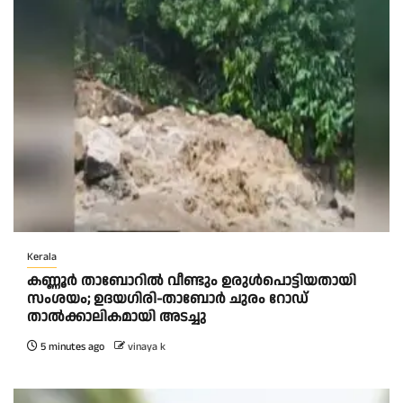
Kerala
കണ്ണൂർ താബോറിൽ വീണ്ടും ഉരുൾപൊട്ടിയതായി
സംശയം; ഉദയഗിരി-താബോർ ചുരം റോഡ്
താൽക്കാലികമായി അടച്ചു
5 minutes ago
vinaya k