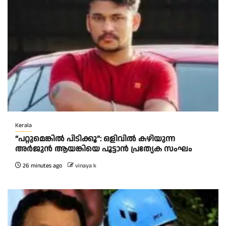
Kerala
“പറ്റുമെങ്കിൽ പിടിക്കൂ”: ഒളിവിൽ കഴിയുന്ന
അർജുൻ ആയങ്കിയെ പൂട്ടാൻ പ്രത്യേക സംഘം
26 minutes ago
vinaya k