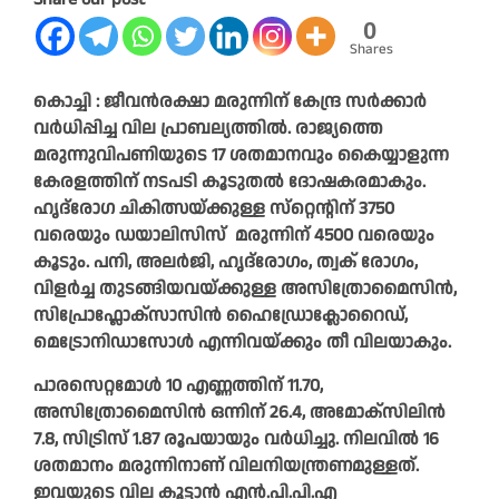
0
Shares
കൊച്ചി : ജീവൻരക്ഷാ മരുന്നിന്‌ കേന്ദ്ര സർക്കാർ
വർധിപ്പിച്ച വില പ്രാബല്യത്തിൽ. രാജ്യത്തെ
മരുന്നുവിപണിയുടെ 17 ശതമാനവും കൈയ്യാളുന്ന
കേരളത്തിന്‌ നടപടി കൂടുതൽ ദോഷകരമാകും.
ഹൃദ്‌രോഗ ചികിത്സയ്‌ക്കുള്ള സ്‌റ്റെന്റിന്‌ 3750
വരെയും ഡയാലിസിസ്‌ മരുന്നിന്‌ 4500 വരെയും
കൂടും. പനി, അലർജി, ഹൃദ്‌രോഗം, ത്വക് രോഗം,
വിളർച്ച തുടങ്ങിയവയ്‌ക്കുള്ള അസിത്രോമൈസിൻ,
സിപ്രോഫ്ലോക്സാസിൻ ഹൈഡ്രോക്ലോറൈഡ്,
മെട്രോനിഡാസോൾ എന്നിവയ്‌ക്കും തീ വിലയാകും.
പാരസെറ്റമോൾ 10 എണ്ണത്തിന്‌ 11.70,
അസിത്രോമൈസിൻ ഒന്നിന്‌ 26.4, അമോക്സിലിൻ
7.8, സിട്രിസ്‌ 1.87 രൂപയായും വർധിച്ചു. നിലവിൽ 16
ശതമാനം മരുന്നിനാണ്‌ വിലനിയന്ത്രണമുള്ളത്‌.
ഇവയുടെ വില കൂട്ടാൻ എൻ.പി.പി.എ