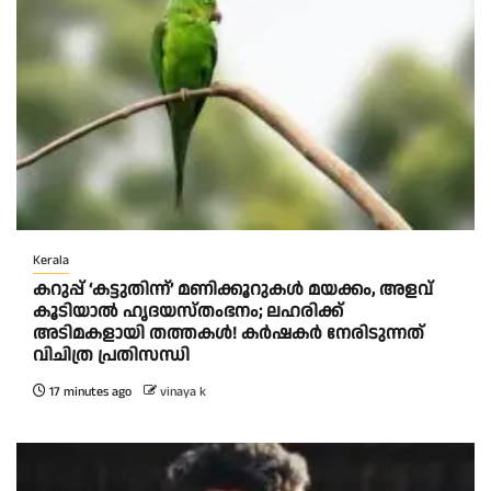
Kerala
കറുപ്പ് ‘കട്ടുതിന്ന്’ മണിക്കൂറുകൾ മയക്കം, അളവ്
കൂടിയാൽ ഹൃദയസ്തംഭനം; ലഹരിക്ക്
അടിമകളായി തത്തകള്‍! കർഷകർ നേരിടുന്നത്
വിചിത്ര പ്രതിസന്ധി
17 minutes ago
vinaya k