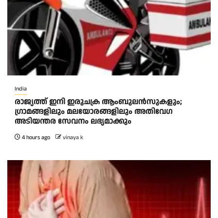
India
രാജ്യത്ത് ഇനി ഇരുചക്ര ആംബുലന്‍സുകളും;
ഗ്രാമങ്ങളിലും മലയോരങ്ങളിലും അതിവേഗ
അടിയന്തര സേവനം ലഭ്യമാക്കും
4 hours ago
vinaya k