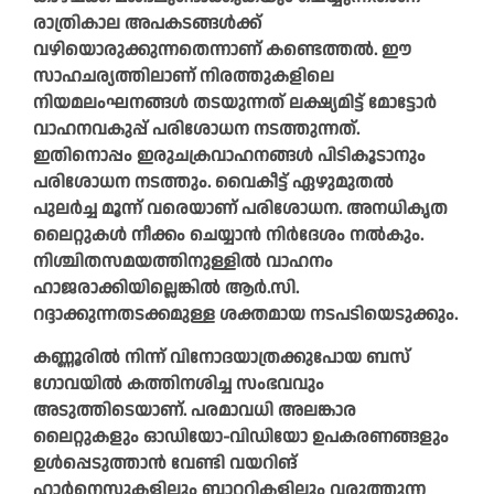
രാത്രികാല അപകടങ്ങൾക്ക്
വഴിയൊരുക്കുന്നതെന്നാണ് കണ്ടെത്തൽ. ഈ
സാഹചര്യത്തിലാണ് നിരത്തുകളിലെ
നിയമലംഘനങ്ങൾ തടയുന്നത് ലക്ഷ്യമിട്ട് മോട്ടോർ
വാഹനവകുപ്പ് പരിശോധന നടത്തുന്നത്.
ഇതിനൊപ്പം ഇരുചക്രവാഹനങ്ങൾ പിടികൂടാനും
പരിശോധന നടത്തും. വൈകീട്ട് ഏഴുമുതൽ
പുലർച്ച മൂന്ന് വരെയാണ് പരിശോധന. അനധികൃത
ലൈറ്റുകൾ നീക്കം ചെയ്യാൻ നിർദേശം നൽകും.
നിശ്ചിതസമയത്തിനുള്ളിൽ വാഹനം
ഹാജരാക്കിയില്ലെങ്കിൽ ആർ.സി.
റദ്ദാക്കുന്നതടക്കമുള്ള ശക്തമായ നടപടിയെടുക്കും.
കണ്ണൂരിൽ നിന്ന് വിനോദയാത്രക്കുപോയ ബസ്
ഗോവയിൽ കത്തിനശിച്ച സംഭവവും
അടുത്തിടെയാണ്. പരമാവധി അലങ്കാര
ലൈറ്റുകളും ഓഡിയോ-വിഡിയോ ഉപകരണങ്ങളും
ഉൾപ്പെടുത്താൻ വേണ്ടി വയറിങ്
ഹാർനെസുകളിലും ബാറ്ററികളിലും വരുത്തുന്ന