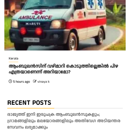
Kerala
ആംബുലന്‍സിന് വഴിമാറി കൊടുത്തില്ലെങ്കില്‍ പിഴ
എത്രയാണെന്ന് അറിയാമോ?
5 hours ago
vinaya k
RECENT POSTS
രാജ്യത്ത് ഇനി ഇരുചക്ര ആംബുലന്‍സുകളും;
ഗ്രാമങ്ങളിലും മലയോരങ്ങളിലും അതിവേഗ അടിയന്തര
സേവനം ലഭ്യമാക്കും