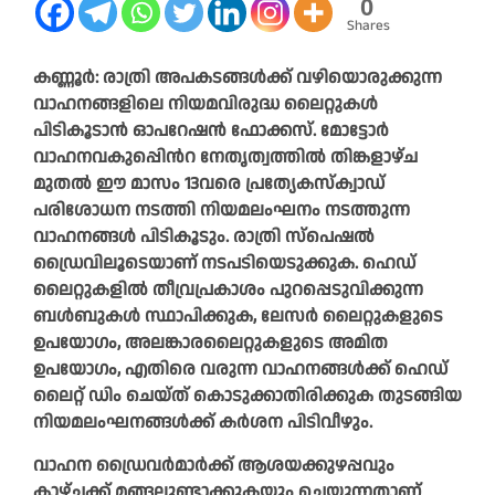
0
Shares
കണ്ണൂർ: രാത്രി അപകടങ്ങൾക്ക് വഴിയൊരുക്കുന്ന
വാഹനങ്ങളിലെ നിയമവിരുദ്ധ ലൈറ്റുകൾ
പിടികൂടാൻ ഓപറേഷൻ ഫോക്കസ്. മോട്ടോർ
വാഹനവകുപ്പി‍െൻറ നേതൃത്വത്തിൽ തിങ്കളാഴ്ച
മുതൽ ഈ മാസം 13വരെ പ്രത്യേകസ്ക്വാഡ്
പരിശോധന നടത്തി നിയമലംഘനം നടത്തുന്ന
വാഹനങ്ങൾ പിടികൂടും. രാത്രി സ്പെഷല്‍
ഡ്രൈവിലൂടെയാണ് നടപടിയെടുക്കുക. ഹെഡ്
ലൈറ്റുകളിൽ തീവ്രപ്രകാശം പുറപ്പെടുവിക്കുന്ന
ബൾബുകൾ സ്ഥാപിക്കുക, ലേസര്‍ ലൈറ്റുകളുടെ
ഉപയോഗം, അലങ്കാരലൈറ്റുകളുടെ അമിത
ഉപയോഗം, എതിരെ വരുന്ന വാഹനങ്ങൾക്ക് ഹെഡ്
ലൈറ്റ് ഡിം ചെയ്ത് കൊടുക്കാതിരിക്കുക തുടങ്ങിയ
നിയമലംഘനങ്ങൾക്ക് കർശന പിടിവീഴും.
വാഹന ഡ്രൈവർമാർക്ക് ആശയക്കുഴപ്പവും
കാഴ്ചക്ക് മങ്ങലുണ്ടാക്കുകയും ചെയ്യുന്നതാണ്