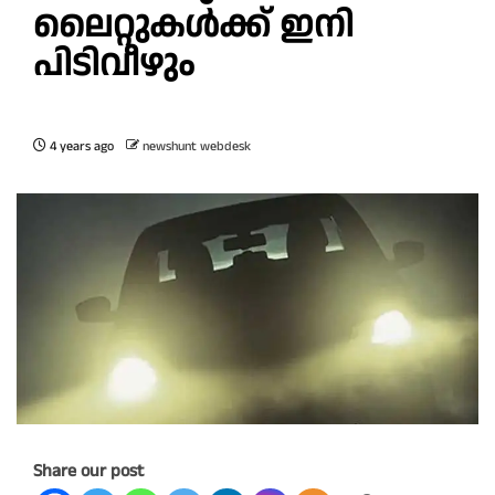
ലൈറ്റുകൾക്ക് ഇനി
പിടിവീഴും
4 years ago
newshunt webdesk
Share our post