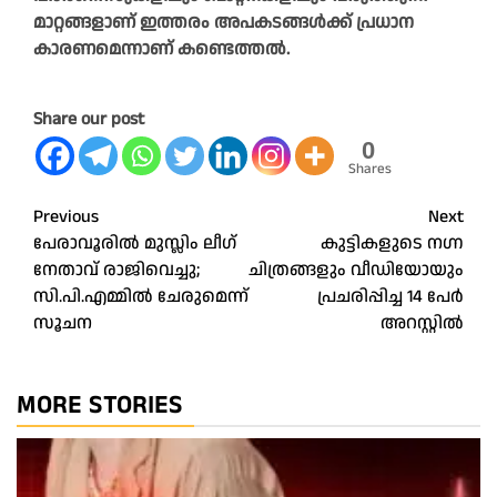
മാറ്റങ്ങളാണ് ഇത്തരം അപകടങ്ങൾക്ക് പ്രധാന
കാരണമെന്നാണ് കണ്ടെത്തൽ.
Share our post
0
Shares
Post
Previous
Next
പേരാവൂരിൽ മുസ്ലിം ലീഗ്
കുട്ടികളുടെ നഗ്ന
navigation
നേതാവ് രാജിവെച്ചു;
ചിത്രങ്ങളും വീഡിയോയും
സി.പി.എമ്മിൽ ചേരുമെന്ന്
​പ്രചരിപ്പിച്ച 14 പേർ
സൂചന
അറസ്റ്റിൽ
MORE STORIES