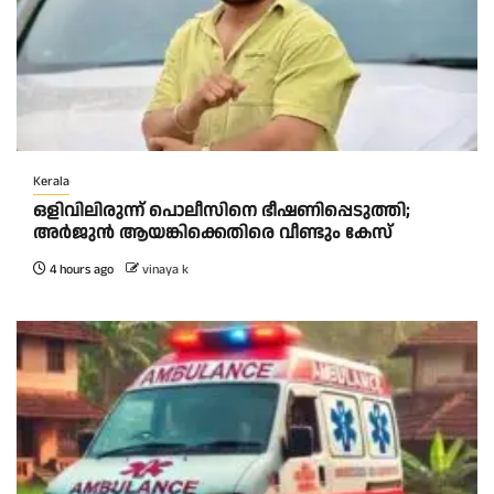
Kerala
ഒളിവിലിരുന്ന് പൊലീസിനെ ഭീഷണിപ്പെടുത്തി;
അർജുൻ ആയങ്കിക്കെതിരെ വീണ്ടും കേസ്
4 hours ago
vinaya k