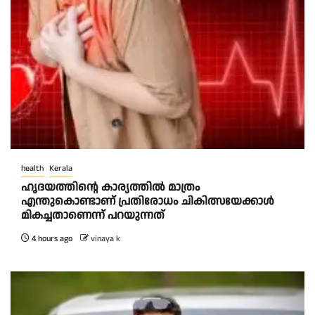
health
Kerala
ഹൃദയത്തിന്റെ കാര്യത്തിൽ മാത്രം
എന്തുകൊണ്ടാണ് പ്രതിരോധം ചികിത്സയേക്കാൾ
മികച്ചതാണെന്ന് പറയുന്നത്
4 hours ago
vinaya k