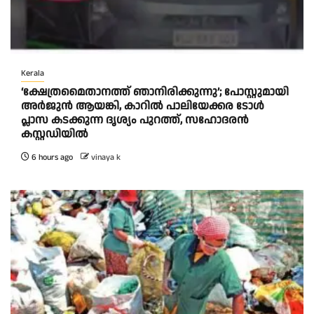
Kerala
‘ക്ഷേത്രമൈതാനത്ത് ഞാനിരിക്കുന്നു’; പോസ്റ്റുമായി
അർജുൻ ആയങ്കി, കാറിൽ പാലിയേക്കര ടോൾ
പ്ലാസ കടക്കുന്ന ദൃശ്യം പുറത്ത്, സഹോദരൻ
കസ്റ്റഡിയിൽ
6 hours ago
vinaya k