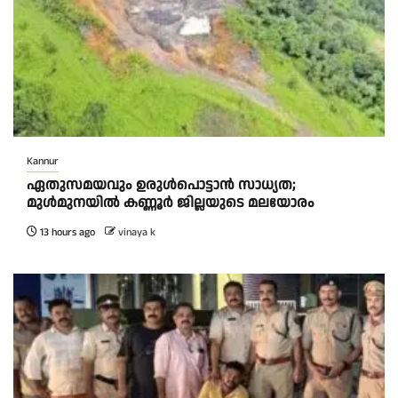
Kannur
ഏതുസമയവും ഉരുൾപൊട്ടാൻ സാധ്യത;
മുൾമുനയിൽ കണ്ണൂർ ജില്ലയുടെ മലയോരം
13 hours ago
vinaya k