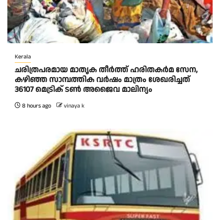
Kerala
ചരിത്രപരമായ മാതൃക തീര്‍ത്ത് ഹരിതകര്‍മ സേന,
കഴിഞ്ഞ സാമ്പത്തിക വര്‍ഷം മാത്രം ശേഖരിച്ചത്
36107 മെട്രിക് ടണ്‍ അജൈവ മാലിന്യം
8 hours ago
vinaya k