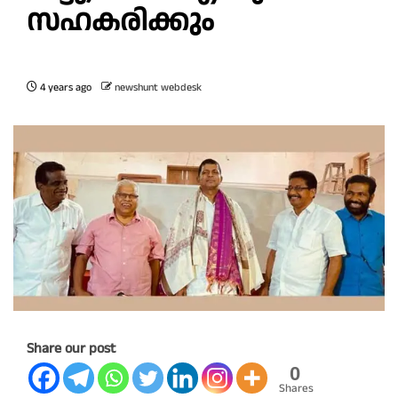
സഹകരിക്കും
4 years ago
newshunt webdesk
Share our post
0
Shares