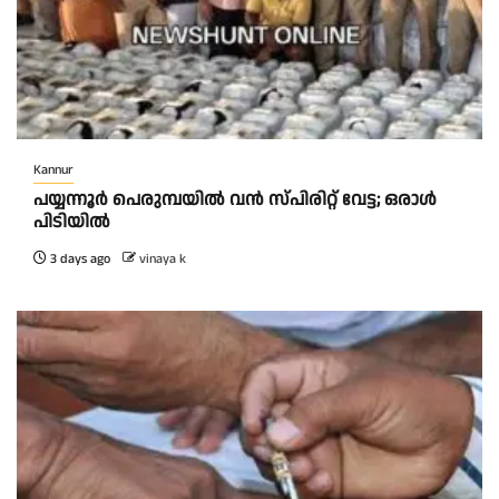
Kannur
പയ്യന്നൂർ പെരുമ്പയിൽ വൻ സ്‌പിരിറ്റ് വേട്ട; ഒരാൾ
പിടിയിൽ
3 days ago
vinaya k