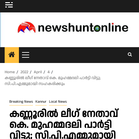
Skip
to
content
Primary
Menu
Home
2022
April
4
കണ്ണൂരില്‍ ലീഗ് നേതാവ് കെ. മുഹമ്മദലി പാര്‍ട്ടി വിട്ടു;
സി.പി.എമ്മുമായി സഹകരിക്കും
Breaking News
Kannur
Local News
കണ്ണൂരില്‍ ലീഗ് നേതാവ്
കെ. മുഹമ്മദലി പാര്‍ട്ടി
വിട്ടു; സി.പി.എമ്മുമായി