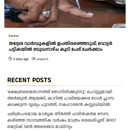
Kannur
തദ്ദേശ വാർഡുകളിൽ ഉപതിരഞ്ഞെടുപ്പ്; വോട്ടർ
പട്ടികയിൽ ബുധനാഴ്ച കൂടി പേര് ചേർക്കാം
3 days ago
vinaya k
RECENT POSTS
‘ക്ഷേത്രമൈതാനത്ത് ഞാനിരിക്കുന്നു’; പോസ്റ്റുമായി
അർജുൻ ആയങ്കി, കാറിൽ പാലിയേക്കര ടോൾ പ്ലാസ
കടക്കുന്ന ദൃശ്യം പുറത്ത്, സഹോദരൻ കസ്റ്റഡിയിൽ
ചരിത്രപരമായ മാതൃക തീര്‍ത്ത് ഹരിതകര്‍മ സേന,
കഴിഞ്ഞ സാമ്പത്തിക വര്‍ഷം മാത്രം ശേഖരിച്ചത് 36107
മെട്രിക് ടണ്‍ അജൈവ മാലിന്യം