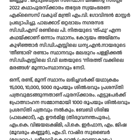
കണ്ണൂർ : കുടുംബശ്രീ സംസ്ഥാന മിഷന്റെ സര്‍ഗ്ഗം
2022 കഥാപുരസ്‌ക്കാരം തദ്ദേശ സ്വയംഭരണ
എക്സൈസ് വകുപ്പ് മന്ത്രി എം.വി. ഗോവിന്ദന്‍ മാസ്റ്റര്‍
പ്രഖ്യാപിച്ചു. പാലക്കാട് ഒറ്റപ്പാലം നഗരസഭ
സി.ഡി.എസ് രണ്ടിലെ പി. നിതയുടെ ‘ത്ഫു’ എന്ന
കഥയ്ക്കാണ് ഒന്നാം സ്ഥാനം. കോട്ടയം അയ്മനം
കുഴിഞ്ഞാര്‍ സി.ഡി.എസ്സിലെ ധന്യ.എന്‍.നായരുടെ
‘തീണ്ടാരി’ രണ്ടാം സ്ഥാനവും മലപ്പുറം പള്ളിക്കല്‍
സി.ഡിഎസ്സിലെ ടി.വി ലതയുടെ ‘നിരത്ത് വക്കിലെ
മരങ്ങള്‍’ മൂന്നാംസ്ഥാനവും നേടി.
ഒന്ന്, രണ്ട്, മൂന്ന് സ്ഥാനം ലഭിച്ചവര്‍ക്ക് യഥാക്രമം
15,000, 10,000, 5000 രൂപയും ശില്‍പ്പവും പ്രശസ്തി
പത്രവുമടങ്ങുന്നതാണ് പുരസ്‌ക്കാരം. എട്ടുപേര്‍ക്ക്
പ്രോത്സാഹന സമ്മാനമായി 1000 രൂപയും ശില്‍പ്പവും
പ്രശസ്തി പത്രവും നല്‍കും. ബേബി ഗിരിജ
(പാലക്കാട്), എ. ഊര്‍മിള (തിരുവനന്തപുരം),
എം.കെ. വിജയലക്ഷ്മി, പി.കെ. ഇര്‍ഫാന, എം. ജിഷ
(മൂവരും കണ്ണൂര്‍), എം.ടി. റാഷിദ സുബൈര്‍