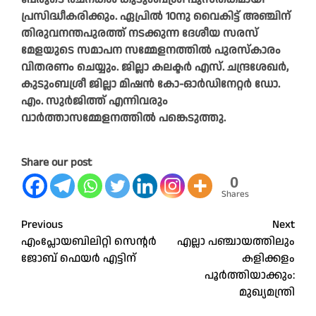
പ്രസിദ്ധീകരിക്കും. ഏപ്രില്‍ 10നു വൈകിട്ട് അഞ്ചിന്
തിരുവനന്തപുരത്ത് നടക്കുന്ന ദേശീയ സരസ്
മേളയുടെ സമാപന സമ്മേളനത്തില്‍ പുരസ്‌കാരം
വിതരണം ചെയ്യും. ജില്ലാ കലക്ടര്‍ എസ്. ചന്ദ്രശേഖര്‍,
കുടുംബശ്രീ ജില്ലാ മിഷന്‍ കോ-ഓര്‍ഡിനേറ്റര്‍ ഡോ.
എം. സുര്‍ജിത്ത് എന്നിവരും
വാര്‍ത്താസമ്മേളനത്തില്‍ പങ്കെടുത്തു.
Share our post
0
Shares
Post
Previous
Next
എംപ്ലോയബിലിറ്റി സെന്റർ
എല്ലാ പഞ്ചായത്തിലും
navigation
ജോബ് ഫെയര്‍ എട്ടിന്
കളിക്കളം
പൂർത്തിയാക്കും:
മുഖ്യമന്ത്രി