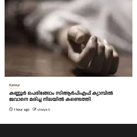
Kannur
കണ്ണൂർ പെരിങ്ങോം സിആർപിഎഫ് ക്യാമ്പിൽ
ജവാനെ മരിച്ച നിലയിൽ കണ്ടെത്തി
1 hour ago
vinaya k