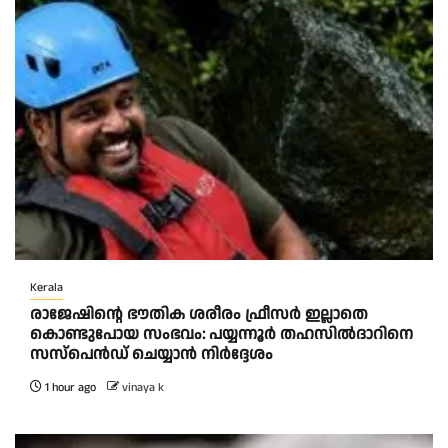
Kerala
രാജേഷിന്റെ ഭൗതിക ശരീരം ഫ്രീസർ ഇല്ലാതെ
കൊണ്ടുപോയ സംഭവം: പയ്യന്നൂർ തഹസിൽദാറിനെ
സസ്പെൻഡ് ചെയ്യാൻ നിർദ്ദേശം
1 hour ago
vinaya k