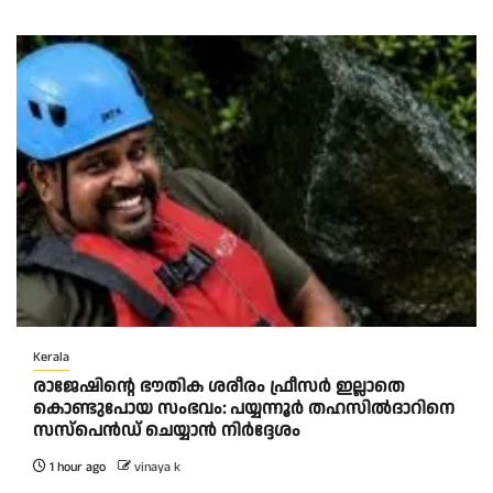
Kerala
രാജേഷിന്റെ ഭൗതിക ശരീരം ഫ്രീസർ ഇല്ലാതെ
കൊണ്ടുപോയ സംഭവം: പയ്യന്നൂർ തഹസിൽദാറിനെ
സസ്പെൻഡ് ചെയ്യാൻ നിർദ്ദേശം
1 hour ago
vinaya k