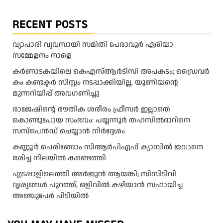
RECENT POSTS
വ്യാപാരി വ്യവസായി സമിതി പേരാവൂർ ഏരിയാ
സമ്മേളനം നാളെ
കര്‍ണാടകയിലെ കെഎസ്ആര്‍ടിസി അപകടം; ഡ്രൈവര്‍
കം കണ്ടക്ടര്‍ സിസ്റ്റം നടപ്പാക്കിയില്ല, യൂണിയന്റെ
മുന്നറിയിപ്പ് അവഗണിച്ചു
രാജേഷിന്റെ ഭൗതിക ശരീരം ഫ്രീസർ ഇല്ലാതെ
കൊണ്ടുപോയ സംഭവം: പയ്യന്നൂർ തഹസിൽദാറിനെ
സസ്പെൻഡ് ചെയ്യാൻ നിർദ്ദേശം
കണ്ണൂർ പെരിങ്ങോം സിആർപിഎഫ് ക്യാമ്പിൽ ജവാനെ
മരിച്ച നിലയിൽ കണ്ടെത്തി
എടപ്പാളിലെത്തി അർജുൻ ആയങ്കി; സിസിടിവി
ദൃശ്യങ്ങൾ പുറത്ത്, ഒളിവിൽ കഴിയാൻ സഹായിച്ച
അഞ്ചുപേർ പിടിയിൽ