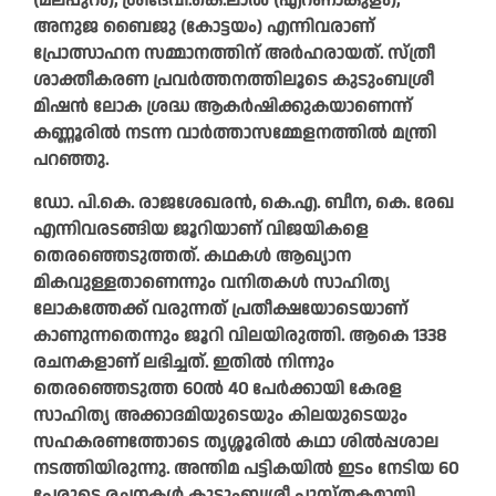
(മലപ്പുറം), ശ്രീദേവി.കെ.ലാല്‍ (എറണാകുളം),
അനുജ ബൈജു (കോട്ടയം) എന്നിവരാണ്
പ്രോത്സാഹന സമ്മാനത്തിന് അര്‍ഹരായത്. സ്ത്രീ
ശാക്തീകരണ പ്രവര്‍ത്തനത്തിലൂടെ കുടുംബശ്രീ
മിഷന്‍ ലോക ശ്രദ്ധ ആകര്‍ഷിക്കുകയാണെന്ന്
കണ്ണൂരില്‍ നടന്ന വാര്‍ത്താസമ്മേളനത്തില്‍ മന്ത്രി
പറഞ്ഞു.
ഡോ. പി.കെ. രാജശേഖരന്‍, കെ.എ. ബീന, കെ. രേഖ
എന്നിവരടങ്ങിയ ജൂറിയാണ് വിജയികളെ
തെരഞ്ഞെടുത്തത്. കഥകള്‍ ആഖ്യാന
മികവുള്ളതാണെന്നും വനിതകള്‍ സാഹിത്യ
ലോകത്തേക്ക് വരുന്നത് പ്രതീക്ഷയോടെയാണ്
കാണുന്നതെന്നും ജൂറി വിലയിരുത്തി. ആകെ 1338
രചനകളാണ് ലഭിച്ചത്. ഇതില്‍ നിന്നും
തെരഞ്ഞെടുത്ത 60ല്‍ 40 പേര്‍ക്കായി കേരള
സാഹിത്യ അക്കാദമിയുടെയും കിലയുടെയും
സഹകരണത്തോടെ തൃശ്ശൂരില്‍ കഥാ ശില്‍പ്പശാല
നടത്തിയിരുന്നു. അന്തിമ പട്ടികയില്‍ ഇടം നേടിയ 60
പേരുടെ രചനകള്‍ കുടുംബശ്രീ പുസ്തകമായി