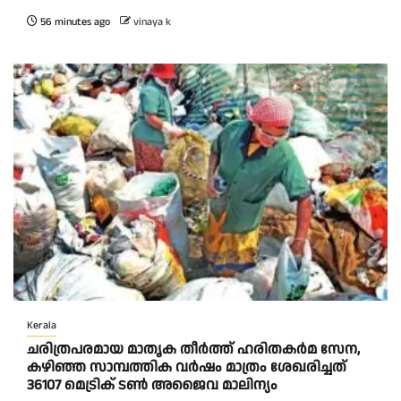
56 minutes ago
vinaya k
Kerala
ചരിത്രപരമായ മാതൃക തീര്‍ത്ത് ഹരിതകര്‍മ സേന,
കഴിഞ്ഞ സാമ്പത്തിക വര്‍ഷം മാത്രം ശേഖരിച്ചത്
36107 മെട്രിക് ടണ്‍ അജൈവ മാലിന്യം