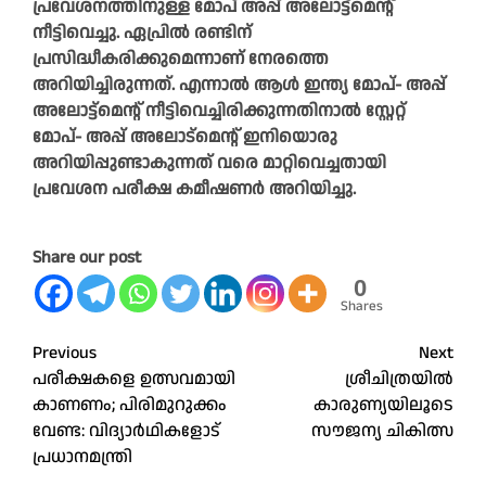
പ്രവേശനത്തിനുള്ള മോപ് അപ്പ് അലോട്ട്മെന്റ്
നീട്ടിവെച്ചു. ഏപ്രിൽ രണ്ടിന്
പ്രസിദ്ധീകരിക്കുമെന്നാണ് നേരത്തെ
അറിയിച്ചിരുന്നത്. എന്നാൽ ആൾ ഇന്ത്യ മോപ്- അപ്പ്
അലോട്ട്മെന്റ് നീട്ടിവെച്ചിരിക്കുന്നതിനാൽ സ്റ്റേറ്റ്
മോപ്- അപ്പ് അലോട്മെന്റ് ഇനിയൊരു
അറിയിപ്പുണ്ടാകുന്നത് വരെ മാറ്റിവെച്ചതായി
പ്രവേശന പരീക്ഷ കമീഷണർ അറിയിച്ചു.
Share our post
0
Shares
Post
Previous
Next
പരീക്ഷകളെ ഉത്സവമായി
ശ്രീചിത്രയില്‍
navigation
കാണണം; പിരിമുറുക്കം
കാരുണ്യയിലൂടെ
വേണ്ട: വിദ്യാർഥികളോട്
സൗജന്യ ചികിത്സ
പ്രധാനമന്ത്രി