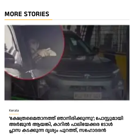
MORE STORIES
Kerala
‘ക്ഷേത്രമൈതാനത്ത് ഞാനിരിക്കുന്നു’; പോസ്റ്റുമായി
അർജുൻ ആയങ്കി, കാറിൽ പാലിയേക്കര ടോൾ
പ്ലാസ കടക്കുന്ന ദൃശ്യം പുറത്ത്, സഹോദരൻ