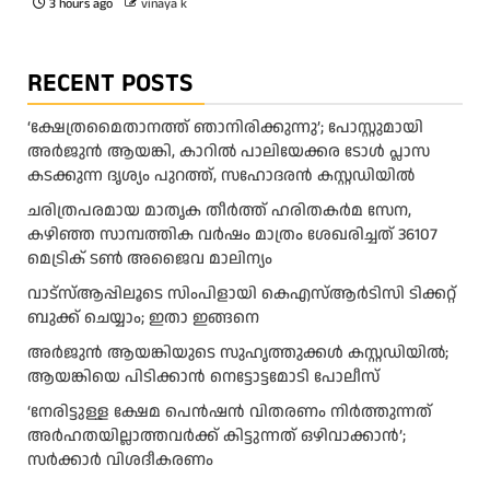
3 hours ago
vinaya k
RECENT POSTS
‘ക്ഷേത്രമൈതാനത്ത് ഞാനിരിക്കുന്നു’; പോസ്റ്റുമായി
അർജുൻ ആയങ്കി, കാറിൽ പാലിയേക്കര ടോൾ പ്ലാസ
കടക്കുന്ന ദൃശ്യം പുറത്ത്, സഹോദരൻ കസ്റ്റഡിയിൽ
ചരിത്രപരമായ മാതൃക തീര്‍ത്ത് ഹരിതകര്‍മ സേന,
കഴിഞ്ഞ സാമ്പത്തിക വര്‍ഷം മാത്രം ശേഖരിച്ചത് 36107
മെട്രിക് ടണ്‍ അജൈവ മാലിന്യം
വാട്‌സ്ആപ്പിലൂടെ സിംപിളായി കെഎസ്ആര്‍ടിസി ടിക്കറ്റ്
ബുക്ക് ചെയ്യാം; ഇതാ ഇങ്ങനെ
അർജുൻ ആയങ്കിയുടെ സുഹൃത്തുക്കൾ കസ്റ്റഡിയിൽ;
ആയങ്കിയെ പിടിക്കാൻ നെട്ടോട്ടമോടി പോലീസ്
‘നേരിട്ടുള്ള ക്ഷേമ പെൻഷൻ വിതരണം നി‍‍ർത്തുന്നത്
അർഹതയില്ലാത്തവർക്ക് കിട്ടുന്നത് ഒഴിവാക്കാൻ’;
സർക്കാ‍ർ വിശദീകരണം