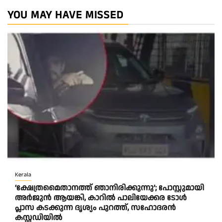
YOU MAY HAVE MISSED
Kerala
‘ക്ഷേത്രമൈതാനത്ത് ഞാനിരിക്കുന്നു’; പോസ്റ്റുമായി
അർജുൻ ആയങ്കി, കാറിൽ പാലിയേക്കര ടോൾ
പ്ലാസ കടക്കുന്ന ദൃശ്യം പുറത്ത്, സഹോദരൻ
കസ്റ്റഡിയിൽ