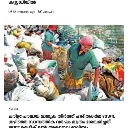
കസ്റ്റഡിയിൽ
56 minutes ago
vinaya k
Kerala
ചരിത്രപരമായ മാതൃക തീര്‍ത്ത് ഹരിതകര്‍മ സേന,
കഴിഞ്ഞ സാമ്പത്തിക വര്‍ഷം മാത്രം ശേഖരിച്ചത്
36107 മെട്രിക് ടണ്‍ അജൈവ മാലിന്യം