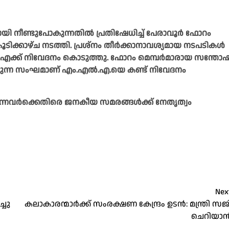
യി നീണ്ടുപോകുന്നതിൽ പ്രതിഷേധിച്ച് പേരാവൂർ ഫോറം
്കാഴ്ച നടത്തി. പ്രശ്നം തീർക്കാനാവശ്യമായ നടപടികൾ
ൽ.എക്ക് നിവേദനം കൊടുത്തു. ഫോറം മെമ്പർമാരായ സന്തോഷ
ങുന്ന സംഘമാണ് എം.എൽ.എ.യെ കണ്ട് നിവേദനം
നവർക്കെതിരെ ജനകീയ സമരങ്ങൾക്ക് നേതൃത്വം
Nex
്ചു
കലാകാരന്മാർക്ക്‌ സംരക്ഷണ കേന്ദ്രം ഉടൻ: മന്ത്രി സജ
ചെറിയാ