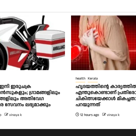
health
Kerala
് ഇനി ഇരുചക്ര
ഹൃദയത്തിന്റെ കാര്യത്തിൽ
‍സുകളും; ഗ്രാമങ്ങളിലും
എന്തുകൊണ്ടാണ് പ്രതിര
്ങളിലും അതിവേഗ
ചികിത്സയേക്കാൾ മികച്ചത
ര സേവനം ലഭ്യമാക്കും
പറയുന്നത്
o
vinaya k
12 hours ago
vinaya k