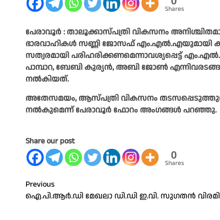
0
Shares
പേരാവൂർ : താലൂക്കാസ്പത്രി വികസനം അനിശ്ചിതമാ
ഭാരവാഹികൾ സണ്ണി ജോസഫ് എം.എൽ.എയുമായി കൂടിക
സത്വരമായി പരിഹരിക്കണമെന്നാവശ്യപ്പെട്ട് എം.എ
പാമ്പാറ, ബേബി കുര്യൻ, അബി ജോൺ എന്നിവരടങ്
നൽകിയത്.
അതേസമയം, ആസ്പത്രി വികസനം തടസപ്പെടുത്തുന്
നൽകുമെന്ന് പേരാവൂർ ഫോറം അംഗങ്ങൾ പറഞ്ഞു.
Share our post
0
Shares
Post
Previous
ഐ.പി.ആർ.ഡി മേഖലാ ഡി.ഡി ഇ.വി. സുഗതൻ വിരമിച
navigation