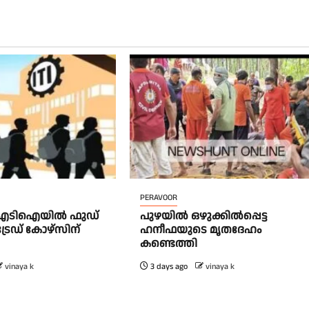
PERAVOOR
ഐടിഐയിൽ ഫുഡ്
പുഴയിൽ ഒഴുക്കിൽപ്പെട്ട
്രേഡ് കോഴ്സിന്
ഹനീഫയുടെ മൃതദേഹം
കണ്ടെത്തി
vinaya k
3 days ago
vinaya k