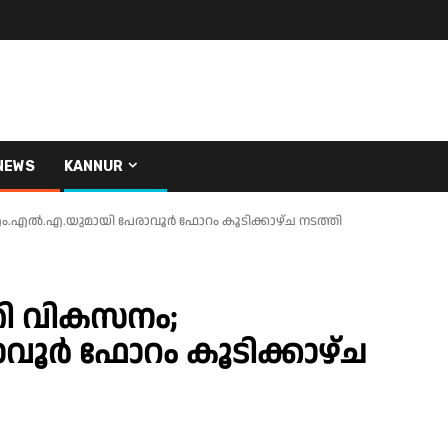
NEWS
KANNUR
എം.എൽ.എ.യുമായി പേരാവൂർ ഫോറം കൂടിക്കാഴ്ച നടത്തി
രി വികസനം;
ൂർ ഫോറം കൂടിക്കാഴ്ച