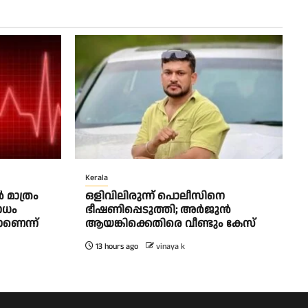
Kerala
 മാത്രം
ഒളിവിലിരുന്ന് പൊലീസിനെ
ോധം
ഭീഷണിപ്പെടുത്തി; അർജുൻ
ാണെന്ന്
ആയങ്കിക്കെതിരെ വീണ്ടും കേസ്
13 hours ago
vinaya k