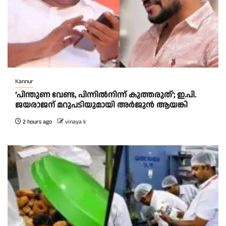
Kannur
‘പിന്തുണ വേണ്ട, പിന്നിൽനിന്ന് കുത്തരുത്’; ഇ.പി.
ജയരാജന് മറുപടിയുമായി അർജുൻ ആയങ്കി
2 hours ago
vinaya k