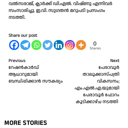
വൽസരാജ്, ക്ലാർക്ക് ഡി.എൽ. വിഷ്ണു എന്നിവർ
സംസാരിച്ചു. ഇ.വി. സുഗതൻ മറുപടി പ്രസംഗം
നടത്തി.
Share our post
0
Shares
Post
Previous
Next
റേഷന്‍കാര്‍ഡ്
പേരാവൂർ
navigation
ആധാറുമായി
താലൂക്കാസ്പത്രി
ബന്ധിപ്പിക്കാന്‍ സൗകര്യം
വികസനം;
എം.എൽ.എ.യുമായി
പേരാവൂർ ഫോറം
കൂടിക്കാഴ്ച നടത്തി
MORE STORIES