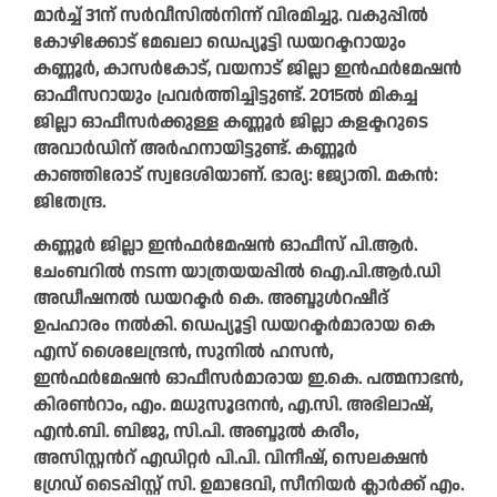
മാർച്ച് 31ന് സർവീസിൽനിന്ന് വിരമിച്ചു. വകുപ്പിൽ
കോഴിക്കോട് മേഖലാ ഡെപ്യൂട്ടി ഡയറക്ടറായും
കണ്ണൂർ, കാസർകോട്, വയനാട് ജില്ലാ ഇൻഫർമേഷൻ
ഓഫീസറായും പ്രവർത്തിച്ചിട്ടുണ്ട്. 2015ൽ മികച്ച
ജില്ലാ ഓഫീസർക്കുള്ള കണ്ണൂർ ജില്ലാ കളക്ടറുടെ
അവാർഡിന് അർഹനായിട്ടുണ്ട്. കണ്ണൂർ
കാഞ്ഞിരോട് സ്വദേശിയാണ്. ഭാര്യ: ജ്യോതി. മകൻ:
ജിതേന്ദ്ര.
കണ്ണൂർ ജില്ലാ ഇൻഫർമേഷൻ ഓഫീസ് പി.ആർ.
ചേംബറിൽ നടന്ന യാത്രയയപ്പിൽ ഐ.പി.ആർ.ഡി
അഡീഷനൽ ഡയറക്ടർ കെ. അബ്ദുൾറഷീദ്
ഉപഹാരം നൽകി. ഡെപ്യൂട്ടി ഡയറക്ടർമാരായ കെ
എസ് ശൈലേന്ദ്രൻ, സുനിൽ ഹസൻ,
ഇൻഫർമേഷൻ ഓഫീസർമാരായ ഇ.കെ. പത്മനാഭൻ,
കിരൺറാം, എം. മധുസൂദനൻ, എ.സി. അഭിലാഷ്,
എൻ.ബി. ബിജു, സി.പി. അബ്ദുൽ കരീം,
അസിസ്റ്റൻറ് എഡിറ്റർ പി.പി. വിനീഷ്, സെലക്ഷൻ
ഗ്രേഡ് ടൈപ്പിസ്റ്റ് സി. ഉമാദേവി, സീനിയർ ക്ലാർക്ക് എം.