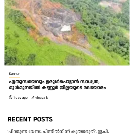
Kannur
ഏതുസമയവും ഉരുൾപൊട്ടാൻ സാധ്യത;
മുൾമുനയിൽ കണ്ണൂർ ജില്ലയുടെ മലയോരം
1 day ago
vinaya k
RECENT POSTS
‘പിന്തുണ വേണ്ട, പിന്നിൽനിന്ന് കുത്തരുത്’; ഇ.പി.