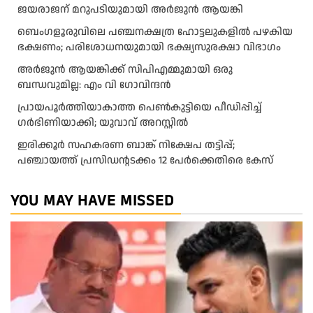
ജയരാജന് മറുപടിയുമായി അർജുൻ ആയങ്കി
ബെംഗളൂരുവിലെ പഞ്ചനക്ഷത്ര ഹോട്ടലുകളിൽ പഴകിയ
ഭക്ഷണം; പരിശോധനയുമായി ഭക്ഷ്യസുരക്ഷാ വിഭാഗം
അര്‍ജുന്‍ ആയങ്കിക്ക് സിപിഎമ്മുമായി ഒരു
ബന്ധവുമില്ല: എം വി ഗോവിന്ദന്‍
പ്രായപൂർത്തിയാകാത്ത പെൺകുട്ടിയെ പീഡിപ്പിച്ച്
ഗർഭിണിയാക്കി; യുവാവ് അറസ്റ്റിൽ
ഇരിക്കൂർ സഹകരണ ബാങ്ക് നിക്ഷേപ തട്ടിപ്പ്;
പഞ്ചായത്ത് പ്രസിഡൻ്റടക്കം 12 പേർക്കെതിരെ കേസ്
YOU MAY HAVE MISSED