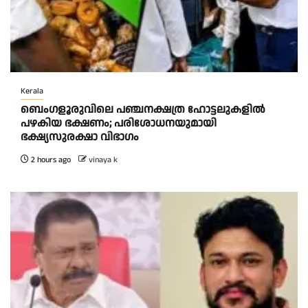
Kerala
ബെംഗളൂരുവിലെ പഞ്ചനക്ഷത്ര ഹോട്ടലുകളിൽ
പഴകിയ ഭക്ഷണം; പരിശോധനയുമായി
ഭക്ഷ്യസുരക്ഷാ വിഭാഗം
2 hours ago
vinaya k