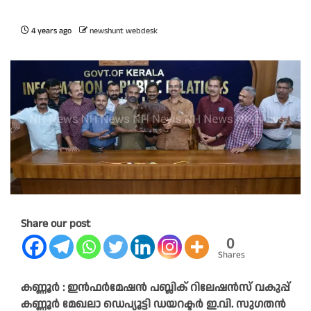
4 years ago
newshunt webdesk
Share our post
0
Shares
കണ്ണൂർ : ഇൻഫർമേഷൻ പബ്ലിക് റിലേഷൻസ് വകുപ്പ്
കണ്ണൂർ മേഖലാ ഡെപ്യൂട്ടി ഡയറക്ടർ ഇ.വി. സുഗതൻ