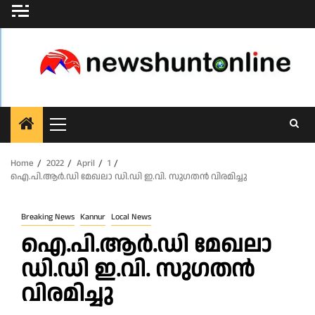
Skip
to
content
Primary
Menu
Home
2022
April
1
ഐ.പി.ആർ.ഡി മേഖലാ ഡി.ഡി ഇ.വി. സുഗതൻ വിരമിച്ചു
Breaking News
Kannur
Local News
ഐ.പി.ആർ.ഡി മേഖലാ
ഡി.ഡി ഇ.വി. സുഗതൻ
വിരമിച്ചു