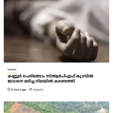
Kannur
കണ്ണൂർ പെരിങ്ങോം സിആർപിഎഫ് ക്യാമ്പിൽ
ജവാനെ മരിച്ച നിലയിൽ കണ്ടെത്തി
6 hours ago
vinaya k