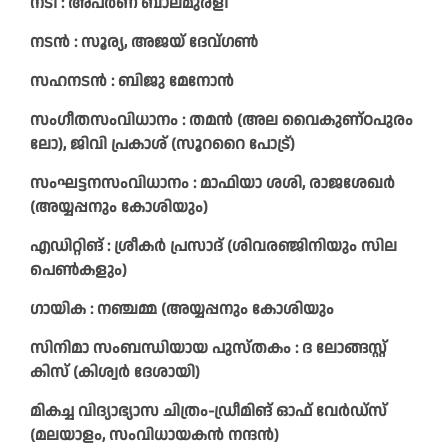
നടി : അപർണ ബാലമുരളി
നടൻ : സൂര്യ, അജയ് ദേവ്​ഗൺ
സഹനടൻ : ബിജു മേനോൻ
സം​ഗീതസംവിധാനം : തമൻ (അല വൈകുണ്ഠപുരം
ലോ), ജിവി പ്രകാശ് (സൂററൈ പോട്ര്)
സംഘട്ടനസംവിധാനം : മാഫിയാ ശശി, രാജശേഖർ
(അയ്യപ്പനും കോശിയും)
എഡിറ്റിങ് : ശ്രീകർ പ്രസാദ് (ശിവരഞ്ജിനിയും സില
പെൺകളും)
​ഗായിക : നഞ്ചമ്മ (അയ്യപ്പനും കോശിയും
സിനിമാ സംബന്ധിയായ പുസ്തകം : ദ ലോങ്ങസ്റ്റ്
കിസ് (കിശ്വർ ദേശായി)
മികച്ച വിദ്യാഭ്യാസ ചിത്രം-ഡ്രീമിങ് ഓഫ് വേര്‍ഡ്‌സ്
(മലയാളം, സംവിധായകന്‍ നന്ദന്‍)