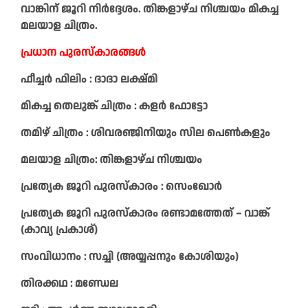
വാങ്കിന് ജൂറി നിര്‍ദ്ദേശം. തിങ്കളാഴ്ച നിശ്ചയം മികച്ച
മലയാള ചിത്രം.
പ്രധാന പുരസ്കാരങ്ങൾ
ഫീച്ചർ ഫിലിം : ദാദാ ലക്ഷ്മി
മികച്ച തെലുങ്ക് ചിത്രം : കളർ ഫോട്ടോ
തമിഴ് ചിത്രം : ശിവരഞ്ജിനിയും സില പെൺകളും
മലയാള ചിത്രം: തിങ്കളാഴ്ച നിശ്ചയം
പ്രത്യേക ജൂറി പുരസ്കാരം : സെംഖോർ
പ്രത്യേക ജൂറി പുരസ്കാരം രണ്ടാമത്തേത് – വാങ്ക്
(കാവ്യ പ്രകാശ്)
സംവിധാനം : സച്ചി (അയ്യപ്പനും കോശിയും)
തിരക്കഥ : മണ്ഡേല