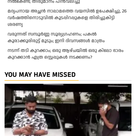
നല്‍കേണ്ട; തീരുമാനം പിന്‍വലിച്ചു
മദ്യപനായ അച്ഛൻ നാലാമത്തെ വയസിൽ ഉപേക്ഷിച്ചു, 26
വർഷത്തിനൊടുവിൽ കൂടപ്പിറപ്പുകളെ തിരിച്ചുകിട്ടി
ശരണ്യ
വരുന്നത് സമ്പൂർണ്ണ സൂര്യഗ്രഹണം; പകല്‍
കൂരാക്കൂരിരുട്ട് മൂടും; ഇനി ദിവസങ്ങള്‍ മാത്രം
നടന്ന് തടി കുറക്കാം; ഒരു ആഴ്ചയിൽ ഒരു കിലോ ഭാരം
കുറക്കാൻ എത്ര സ്റ്റെപ്പുകൾ നടക്കണം?
YOU MAY HAVE MISSED