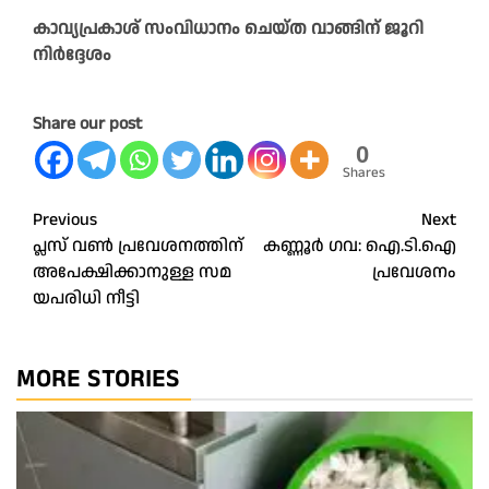
കാവ്യപ്രകാശ് സംവിധാനം ചെയ്ത വാങ്ങിന് ജൂറി
നിര്‍ദ്ദേശം
Share our post
0
Shares
Post
Previous
Next
പ്ല​സ് വ​ണ്‍ പ്ര​വേ​ശ​ന​ത്തി​ന്
കണ്ണൂർ ഗവ: ഐ.ടി.ഐ
navigation
അ​പേ​ക്ഷി​ക്കാ​നു​ള്ള സ​മ​
പ്രവേശനം
യ​പ​രി​ധി നീ​ട്ടി
MORE STORIES