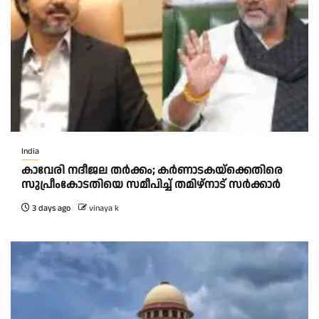
India
കാവേരി നദീജല തര്‍ക്കം; കര്‍ണാടകയ്‌ക്കെതിരെ
സുപ്രീംകോടതിയെ സമീപിച്ച് തമിഴ്‌നാട് സർക്കാർ
3 days ago
vinaya k