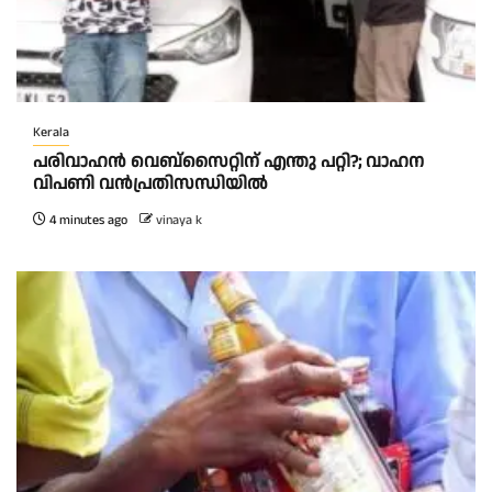
Kerala
പരിവാഹൻ വെബ്സൈറ്റിന് എന്തു പറ്റി?; വാഹന
വിപണി വന്‍പ്രതിസന്ധിയിൽ
4 minutes ago
vinaya k