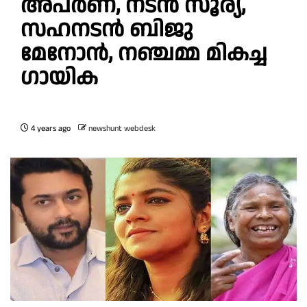
അപര്‍ണ, നടന്‍ സൂര്യ,
സഹനടൻ ബിജു
മേനോൻ, നഞ്ചമ്മ മികച്ച
ഗായിക
4 years ago
newshunt webdesk