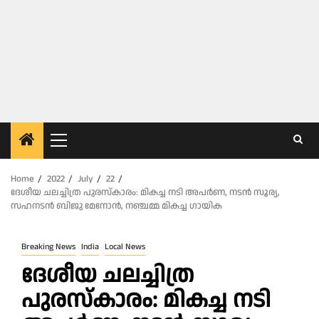
Primary
Menu
Home
2022
July
22
ദേശീയ ചലച്ചിത്ര പുരസ്‌കാരം: മികച്ച നടി അപര്‍ണ, നടന്‍ സൂര്യ,
സഹനടൻ ബിജു മേനോൻ, നഞ്ചമ്മ മികച്ച ഗായിക
Breaking News
India
Local News
ദേശീയ ചലച്ചിത്ര
പുരസ്‌കാരം: മികച്ച നടി