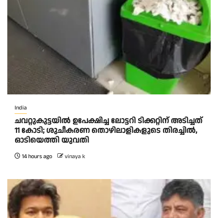
India
ചവറ്റുകുട്ടയിൽ ഉപേക്ഷിച്ച ലോട്ടറി ടിക്കറ്റിന് അടിച്ചത്
11 കോടി; ശുചീകരണ തൊഴിലാളികളുടെ തിരച്ചിൽ,
ഓടിയെത്തി യുവതി
14 hours ago
vinaya k