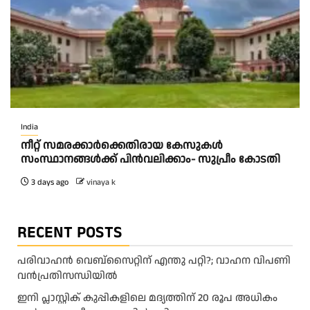
India
നീറ്റ് സമരക്കാർക്കെതിരായ കേസുകൾ
സംസ്ഥാനങ്ങൾക്ക് പിൻവലിക്കാം- സുപ്രീം കോടതി
3 days ago
vinaya k
RECENT POSTS
പരിവാഹൻ വെബ്സൈറ്റിന് എന്തു പറ്റി?; വാഹന വിപണി
വന്‍പ്രതിസന്ധിയിൽ
ഇനി പ്ലാസ്റ്റിക് കുപ്പികളിലെ മദ്യത്തിന് 20 രൂപ അധികം