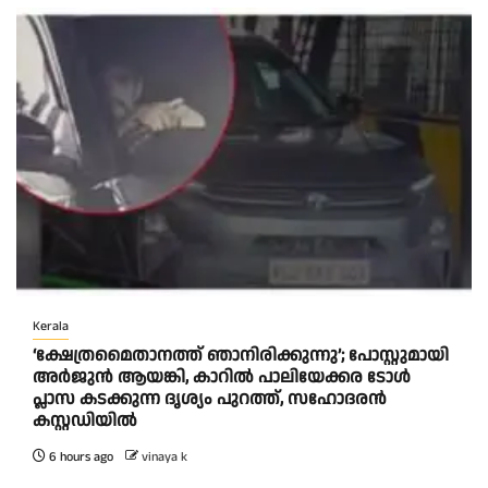
Kerala
‘ക്ഷേത്രമൈതാനത്ത് ഞാനിരിക്കുന്നു’; പോസ്റ്റുമായി
അർജുൻ ആയങ്കി, കാറിൽ പാലിയേക്കര ടോൾ
പ്ലാസ കടക്കുന്ന ദൃശ്യം പുറത്ത്, സഹോദരൻ
കസ്റ്റഡിയിൽ
6 hours ago
vinaya k