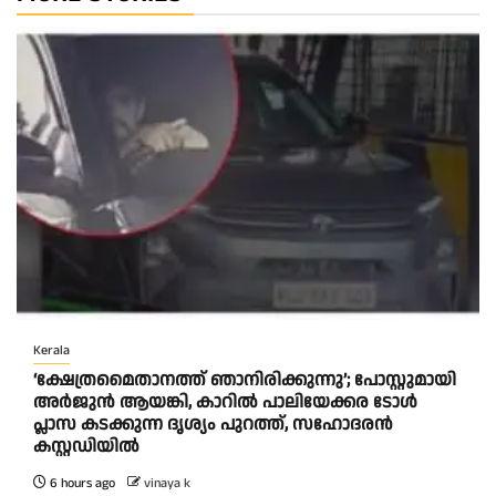
Kerala
‘ക്ഷേത്രമൈതാനത്ത് ഞാനിരിക്കുന്നു’; പോസ്റ്റുമായി
അർജുൻ ആയങ്കി, കാറിൽ പാലിയേക്കര ടോൾ
പ്ലാസ കടക്കുന്ന ദൃശ്യം പുറത്ത്, സഹോദരൻ
കസ്റ്റഡിയിൽ
6 hours ago
vinaya k