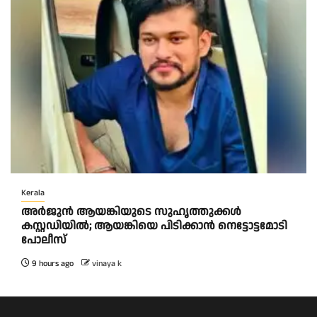
Kerala
അർജുൻ ആയങ്കിയുടെ സുഹൃത്തുക്കൾ
കസ്റ്റഡിയിൽ; ആയങ്കിയെ പിടിക്കാൻ നെട്ടോട്ടമോടി
പോലീസ്
9 hours ago
vinaya k