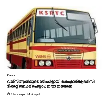
Kerala
വാട്‌സ്ആപ്പിലൂടെ സിംപിളായി കെഎസ്ആര്‍ടിസി
ടിക്കറ്റ് ബുക്ക് ചെയ്യാം; ഇതാ ഇങ്ങനെ
9 hours ago
vinaya k