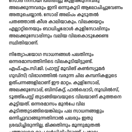
സോപ്പ് നന്നായി പതപ്പിച്ചു കുളിക്കുന്നവരു
അലക്കുന്നവരും ഇനി ഒന്നുകൂടി ആലോചിച്ചുവേണം
അതുചെയ്യാൻ. സോപ്പ് അല്പം കൂടുതൽ
പതഞ്ഞാൽ കീശ കാലിയാകും. വിലക്കയറ്റം
എല്ലാറ്റിനെയും ബാധിച്ചപ്പോൾ കുളിസോപ്പിനും
അലക്കുസോപ്പിനും വലിയ വിലകൊടുക്കേണ്ട
സ്ഥിതിയാണ്.
നിത്യോപയോഗ സാധനങ്ങൾ പലതിനും
ഒന്നരമാസത്തിനിടെ വിലകൂടിയിട്ടുണ്ട്.
എഫ്.എം.സി.ജി. (ഫാസ്റ്റ് മൂവിങ് കൺസ്യൂമർ
ഗുഡ്‌സ്) വിഭാഗത്തിൽ വരുന്ന ചില കമ്പനികളുടെ
ഉത്പന്നങ്ങളിലാണ് ഈ മാറ്റം. കുളിസോപ്പ്,
അലക്കുസോപ്പ്, ബിസ്കറ്റ്, പാൽപ്പൊടി, നൂഡിൽസ്,
ടൂത്ത്പേസ്റ്റ് തുടങ്ങിയവയുടെ വിലയാണ് കുത്തനെ
കൂട്ടിയത്. ഒന്നരമാസം മുൻപേ വില
കൂടിത്തുടങ്ങിയെങ്കിലും പല സാധനങ്ങളും
ഒന്നിച്ചുവാങ്ങുന്നതിനാൽ പലരും ഇതു
ശ്രദ്ധിച്ചിരുന്നില്ല. മിക്കതിനും മൂന്നുമുതൽ