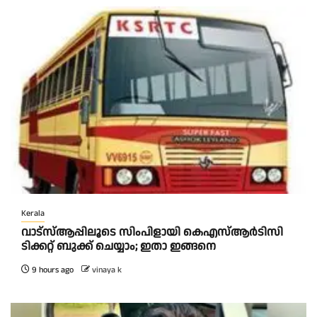
Kerala
വാട്‌സ്ആപ്പിലൂടെ സിംപിളായി കെഎസ്ആര്‍ടിസി
ടിക്കറ്റ് ബുക്ക് ചെയ്യാം; ഇതാ ഇങ്ങനെ
9 hours ago
vinaya k