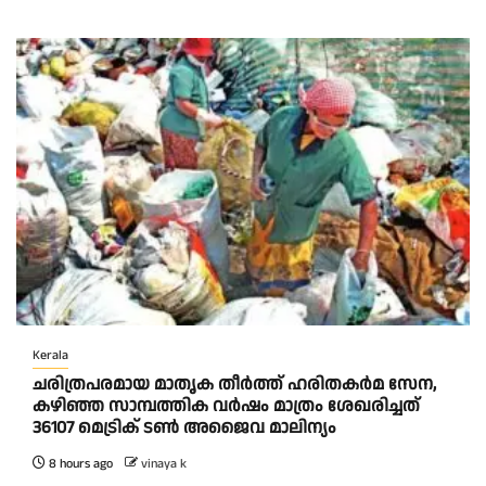
Kerala
ചരിത്രപരമായ മാതൃക തീര്‍ത്ത് ഹരിതകര്‍മ സേന,
കഴിഞ്ഞ സാമ്പത്തിക വര്‍ഷം മാത്രം ശേഖരിച്ചത്
36107 മെട്രിക് ടണ്‍ അജൈവ മാലിന്യം
8 hours ago
vinaya k