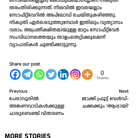
നൊമെൻക്ലേച്ചർ) കോഡുപയോഗിച്ചാണ് നികുതി
തരംതിരിക്കുന്നത്. നിലവിൽ ഇവയെല്ലാം
സോഫ്റ്റ്‍വേറിൽ അപ്‌ലോഡ് ചെയ്തുകഴിഞ്ഞു.
നികുതി ഏർപ്പെടുത്തുമ്പോൾ ഇതിലും വ്യത്യാസം
വരാം. അപ്രതീക്ഷിതമായുള്ള മാറ്റം സോഫ്റ്റ്‌വേർ
സംവിധാനത്തെയും താളംതെറ്റിക്കുമെന്ന്
വ്യാപാരികൾ ചൂണ്ടിക്കാട്ടുന്നു.
Share our post
0
Shares
Post
Previous
Next
പേരാവൂരിൽ
ജാക്ക് ഫ്രൂട്ട് വേൾഡ്-
navigation
അങ്കണവാടികൾക്കുള്ള
ചക്കക്കും ‘ആപ്പായി’
ചാരുബെഞ്ച് വിതരണം
MORE STORIES