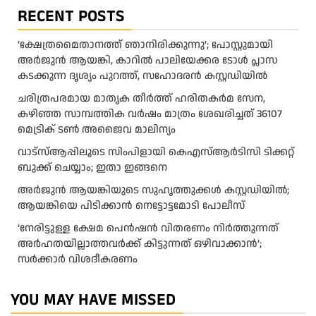
RECENT POSTS
‘ക്ഷേത്രമൈതാനത്ത് ഞാനിരിക്കുന്നു’; പോസ്റ്റുമായി
അർജുൻ ആയങ്കി, കാറിൽ പാലിയേക്കര ടോൾ പ്ലാസ
കടക്കുന്ന ദൃശ്യം പുറത്ത്, സഹോദരൻ കസ്റ്റഡിയിൽ
ചരിത്രപരമായ മാതൃക തീര്‍ത്ത് ഹരിതകര്‍മ സേന,
കഴിഞ്ഞ സാമ്പത്തിക വര്‍ഷം മാത്രം ശേഖരിച്ചത് 36107
മെട്രിക് ടണ്‍ അജൈവ മാലിന്യം
വാട്‌സ്ആപ്പിലൂടെ സിംപിളായി കെഎസ്ആര്‍ടിസി ടിക്കറ്റ്
ബുക്ക് ചെയ്യാം; ഇതാ ഇങ്ങനെ
അർജുൻ ആയങ്കിയുടെ സുഹൃത്തുക്കൾ കസ്റ്റഡിയിൽ;
ആയങ്കിയെ പിടിക്കാൻ നെട്ടോട്ടമോടി പോലീസ്
‘നേരിട്ടുള്ള ക്ഷേമ പെൻഷൻ വിതരണം നി‍‍ർത്തുന്നത്
അർഹതയില്ലാത്തവർക്ക് കിട്ടുന്നത് ഒഴിവാക്കാൻ’;
സർക്കാ‍ർ വിശദീകരണം
YOU MAY HAVE MISSED