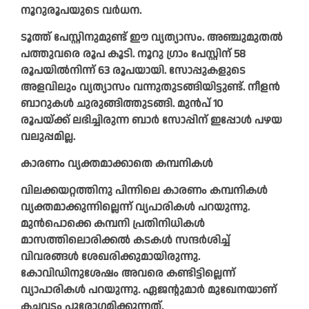
നൂറുരൂപയുടെ വർധന.
ടൂത്ത് പേസ്റ്റിനുമുണ്ട് ഈ വ്യത്യാസം. അഞ്ചുമുതൽ
പത്തുവരെ രൂപ കൂടി. നൂറു ഗ്രാം പേസ്റ്റിന് 58
രൂപയിൽനിന്ന് 63 രൂപയായി. സോപ്പുകളുടെ
അളവിലും വ്യത്യാസം വന്നുതുടങ്ങിയിട്ടുണ്ട്. നീളൻ
ബാറുകൾ ചുരുങ്ങിത്തുടങ്ങി. മുൻപ് 10
രൂപയ്ക്ക് ലഭിച്ചിരുന്ന ബാർ സോപ്പിന് ഇപ്പോൾ പഴയ
വലുപ്പമില്ല.
കാരണം വ്യക്തമാക്കാതെ കമ്പനികൾ
വിലക്കയറ്റത്തിനു പിന്നിലെ കാരണം കമ്പനികൾ
വ്യക്തമാക്കുന്നില്ലെന്ന് വ്യപാരികൾ പറയുന്നു.
മുൻപൊക്കെ കമ്പനി പ്രതിനിധികൾ
മാസത്തിലൊരിക്കൽ കടകൾ സന്ദർശിച്ച്
വിവരങ്ങൾ ശേഖരിക്കുമായിരുന്നു.
കോവിഡിനുശേഷം അവരെ കണ്ടിട്ടില്ലെന്ന്
വ്യാപാരികൾ പറയുന്നു. ഏജന്റുമാർ മുഖേനയാണ്
കച്ചവടം പുരോഗമിക്കുന്നത്.