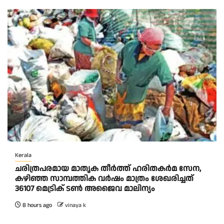
Kerala
ചരിത്രപരമായ മാതൃക തീര്‍ത്ത് ഹരിതകര്‍മ സേന,
കഴിഞ്ഞ സാമ്പത്തിക വര്‍ഷം മാത്രം ശേഖരിച്ചത്
36107 മെട്രിക് ടണ്‍ അജൈവ മാലിന്യം
8 hours ago
vinaya k