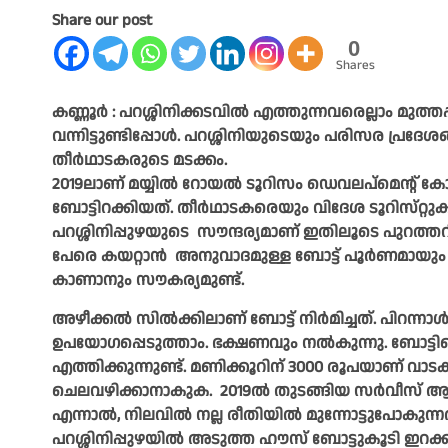
Share our post
0
Shares
കണ്ണൂർ : പറശ്ശിനിക്കടവിൽ എത്തുന്നവരെല്ലാം മുത്തപ
വന്നിട്ടുണ്ടിപ്പോൾ. പറശ്ശിനിയുടെയും പരിസര പ്രദേ
തീർഥാടകരുടെ മടക്കം.
2019ലാണ്‌ മയ്യിൽ റോയൽ ടൂറിസം ഡെവലപ്‌മെന്റ്‌ കോ–ഓപ്
ബോട്ടിറക്കിയത്‌. തീർഥാടകരെയും വിദേശ ടൂറിസ്‌റ്റുകള
പറശ്ശിനിപ്പുഴയുടെ സൗന്ദര്യമാണ്‌ ഇതിലൂടെ പുറത്തറിഞ
പേരെ കയറ്റാൻ അനുവാദമുള്ള ബോട്ട്‌ പൂർണമായും എ
കാണാനും സൗകര്യമുണ്ട്‌.
അഴീക്കൽ സിൽക്കിലാണ്‌ ബോട്ട്‌ നിർമിച്ചത്‌. പിറന്നാ
ഉപയോഗപ്പെടുത്താം. ഭക്ഷണവും നൽകുന്നു. ബോട്ട
എത്തിക്കുന്നുണ്ട്‌. മണിക്കൂറിന്‌ 3000 രൂപയാണ്‌ 
ചെലവഴിക്കാനാകുക. 2019ൽ തുടങ്ങിയ സർവീസ്‌ ആദ്
എന്നാൽ, നിലവിൽ നല്ല രീതിയിൽ മുന്നോട്ടുപോകുന്ന
പറശ്ശിനിപ്പുഴയിൽ അടുത്ത ഹൗസ്‌ ബോട്ടുകൂടി ഇറക്