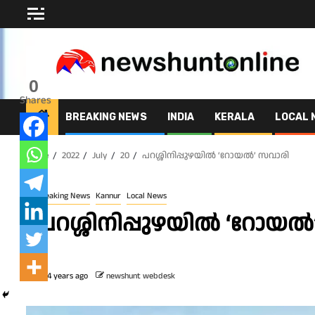
Skip
to
content
0
Shares
BREAKING NEWS
INDIA
KERALA
LOCAL 
Home
2022
July
20
പറശ്ശിനിപ്പുഴയിൽ ‘റോയൽ’ സവാരി
Breaking News
Kannur
Local News
പറശ്ശിനിപ്പുഴയിൽ ‘റോയൽ
4 years ago
newshunt webdesk