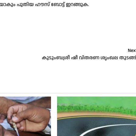
ാകും പുതിയ ഹൗസ്‌ ബോട്ട്‌ ഇറങ്ങുക.
Nex
കുടുംബശ്രീ ഷീ വിതരണ ശൃംഖല തുടങ്ങ