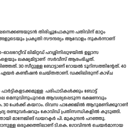
്പനെക്കണ്ടയുടൻ തിരിച്ചുപോകുന്ന പതിവിന്‌ മാറ്റം
ശങ്ങളുടെയും പ്രകൃതി സൗന്ദര്യം ആവോളം നുകർന്നാണ്‌
പറേറ്റീവ്‌ ലിമിറ്റഡ്‌ പറശ്ശിനിപ്പുഴയിൽ ഉല്ലാസ
െയും ലക്ഷ്യമിട്ടാണ്‌ സർവീസ്‌ ആരംഭിച്ചത്‌.
്ഞത്‌. 30 സീറ്റുള്ള ബോട്ടാണ്‌ റോയൽ ടൂറിസത്തിന്റേത്‌. 40
യർ കണ്ടീഷൻ ചെയ്‌തതാണ്‌. ഡക്കിലിരുന്ന്‌ കാഴ്‌ച
ൾ പാർട്ടികളടക്കമുള്ള പരിപാടികൾക്കും ബോട്ട്‌
ിലെ മെനുവിനുപുറമെ ആവശ്യപ്പെടുന്ന ഭക്ഷണവും
വാടക. 30 പേർക്ക്‌ കയറാം. ദിവസ പാക്കേജിൽ ആറുമണിക്കൂറാണ്‌
യ രണ്ടുവർഷവും കോവിഡ്‌ പ്രതിസന്ധികളിൽ കുടുങ്ങി.
തായി മാനേജിങ്‌ ഡയറക്ടർ പി. മുകുന്ദൻ പറഞ്ഞു.
കാനുള്ള ഒരുക്കത്തിലാണ്‌ ടി.കെ. ഗോവിന്ദൻ ചെയർമാനായ