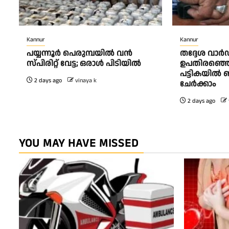
Kannur
Kannur
പയ്യന്നൂർ പെരുമ്പയിൽ വൻ
തദ്ദേശ വാ
സ്‌പിരിറ്റ് വേട്ട; ഒരാൾ പിടിയിൽ
ഉപതിരഞ്ഞെടു
പട്ടികയിൽ 
2 days ago
vinaya k
ചേർക്കാം
2 days ago
YOU MAY HAVE MISSED