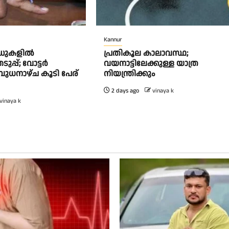
Kannur
ർഡുകളിൽ
പ്രതികൂല കാലാവസ്ഥ;
പ്പ്; വോട്ടർ
വയനാട്ടിലേക്കുള്ള യാത്ര
ബുധനാഴ്ച കൂടി പേര്
നിയന്ത്രിക്കും
2 days ago
vinaya k
vinaya k