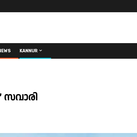
NEWS
KANNUR
’ സവാരി