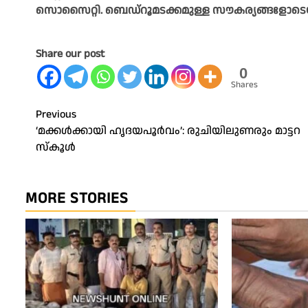
സൊസൈറ്റി. ബെഡ്‌റൂമടക്കമുള്ള സൗകര്യങ്ങളോടെയ
Share our post
0
Shares
Post
Previous
‘മക്കൾക്കായി ഹൃദയപൂർവം’: രുചിയിലുണരും മാട്ടറ
navigation
സ്‌കൂൾ
MORE STORIES