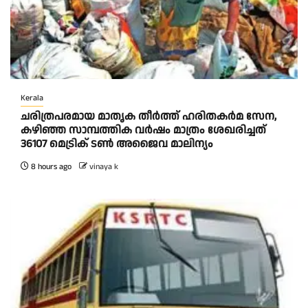
Kerala
ചരിത്രപരമായ മാതൃക തീര്‍ത്ത് ഹരിതകര്‍മ സേന,
കഴിഞ്ഞ സാമ്പത്തിക വര്‍ഷം മാത്രം ശേഖരിച്ചത്
36107 മെട്രിക് ടണ്‍ അജൈവ മാലിന്യം
8 hours ago
vinaya k