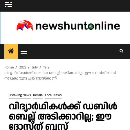
Skip
to
content
Primary
Menu
Home
2022
July
19
വിദ്യാര്‍ഥികള്‍ക്ക് ഡബിള്‍ ബെല്ല് അടിക്കാറില്ല; ഈ ദോസ്ത് ബസ്
നാട്ടുകാരുടെ ചങ്ക് ദോസ്താണ്
Breaking News
Kerala
Local News
വിദ്യാര്‍ഥികള്‍ക്ക് ഡബിള്‍
ബെല്ല് അടിക്കാറില്ല; ഈ
ദോസ്ത് ബസ്