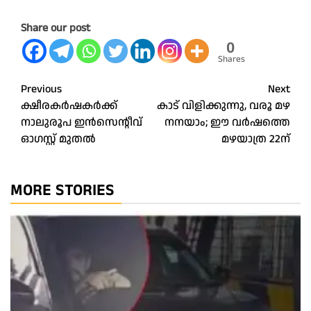
Share our post
0
Shares
Post
Previous
Next
ക്ഷീരകർഷകർക്ക്
കാട് വിളിക്കുന്നു, വരൂ മഴ
navigation
നാലുരൂപ ഇൻസെന്റീവ്
നനയാം; ഈ വര്‍ഷത്തെ
ഓഗസ്റ്റ് മുതൽ
മഴയാത്ര 22ന്
MORE STORIES