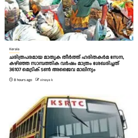
Kerala
ചരിത്രപരമായ മാതൃക തീര്‍ത്ത് ഹരിതകര്‍മ സേന,
കഴിഞ്ഞ സാമ്പത്തിക വര്‍ഷം മാത്രം ശേഖരിച്ചത്
36107 മെട്രിക് ടണ്‍ അജൈവ മാലിന്യം
8 hours ago
vinaya k