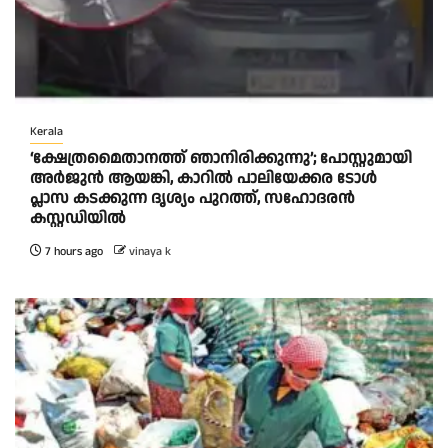
Kerala
‘ക്ഷേത്രമൈതാനത്ത് ഞാനിരിക്കുന്നു’; പോസ്റ്റുമായി
അർജുൻ ആയങ്കി, കാറിൽ പാലിയേക്കര ടോൾ
പ്ലാസ കടക്കുന്ന ദൃശ്യം പുറത്ത്, സഹോദരൻ
കസ്റ്റഡിയിൽ
7 hours ago
vinaya k