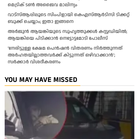
മെട്രിക് ടണ്‍ അജൈവ മാലിന്യം
വാട്‌സ്ആപ്പിലൂടെ സിംപിളായി കെഎസ്ആര്‍ടിസി ടിക്കറ്റ്
ബുക്ക് ചെയ്യാം; ഇതാ ഇങ്ങനെ
അർജുൻ ആയങ്കിയുടെ സുഹൃത്തുക്കൾ കസ്റ്റഡിയിൽ;
ആയങ്കിയെ പിടിക്കാൻ നെട്ടോട്ടമോടി പോലീസ്
‘നേരിട്ടുള്ള ക്ഷേമ പെൻഷൻ വിതരണം നി‍‍ർത്തുന്നത്
അർഹതയില്ലാത്തവർക്ക് കിട്ടുന്നത് ഒഴിവാക്കാൻ’;
സർക്കാ‍ർ വിശദീകരണം
YOU MAY HAVE MISSED