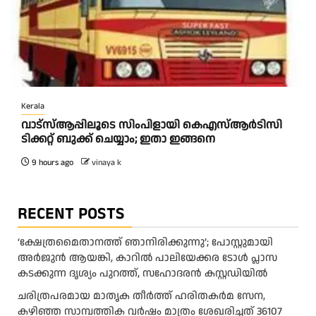
Kerala
വാട്‌സ്ആപ്പിലൂടെ സിംപിളായി കെഎസ്ആര്‍ടിസി
ടിക്കറ്റ് ബുക്ക് ചെയ്യാം; ഇതാ ഇങ്ങനെ
9 hours ago
vinaya k
RECENT POSTS
‘ക്ഷേത്രമൈതാനത്ത് ഞാനിരിക്കുന്നു’; പോസ്റ്റുമായി
അർജുൻ ആയങ്കി, കാറിൽ പാലിയേക്കര ടോൾ പ്ലാസ
കടക്കുന്ന ദൃശ്യം പുറത്ത്, സഹോദരൻ കസ്റ്റഡിയിൽ
ചരിത്രപരമായ മാതൃക തീര്‍ത്ത് ഹരിതകര്‍മ സേന,
കഴിഞ്ഞ സാമ്പത്തിക വര്‍ഷം മാത്രം ശേഖരിച്ചത് 36107