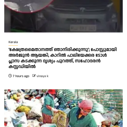
Kerala
‘ക്ഷേത്രമൈതാനത്ത് ഞാനിരിക്കുന്നു’; പോസ്റ്റുമായി
അർജുൻ ആയങ്കി, കാറിൽ പാലിയേക്കര ടോൾ
പ്ലാസ കടക്കുന്ന ദൃശ്യം പുറത്ത്, സഹോദരൻ
കസ്റ്റഡിയിൽ
7 hours ago
vinaya k