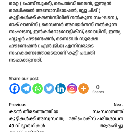
മെറ്റ ( ഫേസ്ബുക്ക്), ചൈൽഡ് ലൈൻ, ഇന്ത്യൻ
മെഡിക്കൽ അസോസിയേഷൻ, ബ്ലൂ ചിപ്പ് (
കുട്ടികൾക്ക് കൗൺസിലിങ് നൽകുന്ന സംഘടന ),
മാക് ലാബ്സ് ( സൈബർ അവയർനസ് നൽകുന്ന
സംഘടന), ഇൻകർറോബോട്ടിക്സ്, ബോധിനി, ഇന്ത്യ
ഫ്യൂച്ചർ ഫൗണ്ടേഷൻ, സൈബർ സുരക്ഷ
ഫൗണ്ടേഷൻ ( എൻ.ജി.ഒ) എന്നിവരുടെ
സഹകരണത്തോടെയാണ് ‘കൂട്ട്’ പദ്ധതി
നടപ്പാക്കുന്നത്.
Share our post
0
Shares
Post
Previous
Next
കടൽ തീരത്തെത്തിയ
സംസ്ഥാനത്ത്
navigation
കുട്ടികൾക്ക് അസ്വസ്ഥത;
മങ്കിപോക്‌സ് പരിശോധന
49 വിദ്യാർഥികൾ
ആരംഭിച്ചു