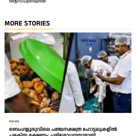
ആസ്പത്രിയിൽ
MORE STORIES
Kerala
ബെംഗളൂരുവിലെ പഞ്ചനക്ഷത്ര ഹോട്ടലുകളിൽ
പഴകിയ ഭക്ഷണം; പരിശോധനയുമായി