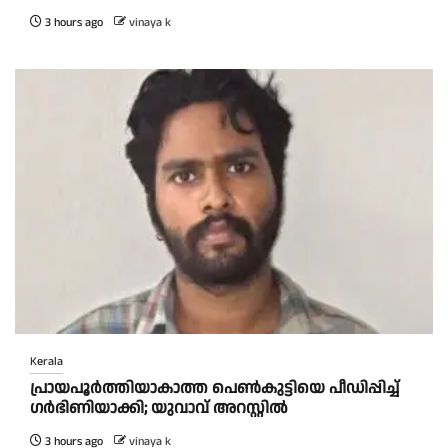
3 hours ago
vinaya k
Kerala
പ്രായപൂർത്തിയാകാത്ത പെൺകുട്ടിയെ പീഡിപ്പിച്ച്
ഗർഭിണിയാക്കി; യുവാവ് അറസ്റ്റിൽ
3 hours ago
vinaya k