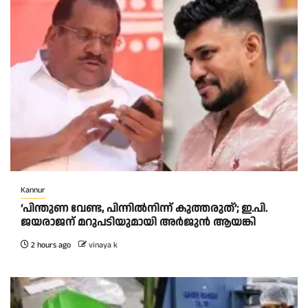
Kannur
‘പിന്തുണ വേണ്ട, പിന്നിൽനിന്ന് കുത്തരുത്’; ഇ.പി.
ജയരാജന് മറുപടിയുമായി അർജുൻ ആയങ്കി
2 hours ago
vinaya k