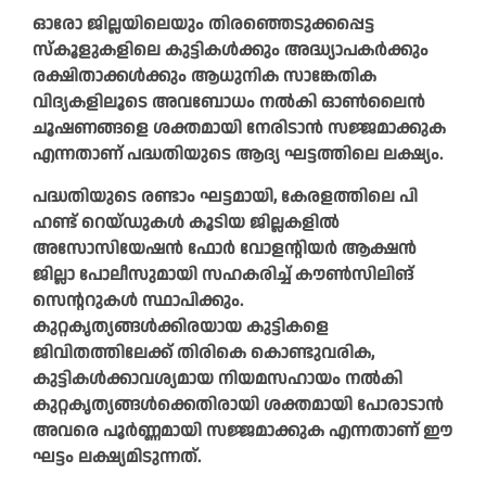
ഓരോ ജില്ലയിലെയും തിരഞ്ഞെടുക്കപ്പെട്ട
സ്കൂളുകളിലെ കുട്ടികൾക്കും അദ്ധ്യാപകർക്കും
രക്ഷിതാക്കൾക്കും ആധുനിക സാങ്കേതിക
വിദ്യകളിലൂടെ അവബോധം നൽകി ഓൺലൈൻ
ചൂഷണങ്ങളെ ശക്തമായി നേരിടാൻ സജ്ജമാക്കുക
എന്നതാണ് പദ്ധതിയുടെ ആദ്യ ഘട്ടത്തിലെ ലക്ഷ്യം.
പദ്ധതിയുടെ രണ്ടാം ഘട്ടമായി, കേരളത്തിലെ പി
ഹണ്ട് റെയ്ഡുകൾ കൂടിയ ജില്ലകളിൽ
അസോസിയേഷൻ ഫോർ വോളന്റിയർ ആക്ഷൻ
ജില്ലാ പോലീസുമായി സഹകരിച്ച് കൗൺസിലിങ്
സെന്ററുകൾ സ്ഥാപിക്കും.
കുറ്റകൃത്യങ്ങൾക്ക‌ിരയായ കുട്ടികളെ
ജിവിതത്തിലേക്ക് തിരികെ കൊണ്ടുവരിക,
കുട്ടികൾക്കാവശ്യമായ നിയമസഹായം നൽകി
കുറ്റകൃത്യങ്ങൾക്കെതിരായി ശക്തമായി പോരാടാൻ
അവരെ പൂർണ്ണമായി സജ്ജമാക്കുക എന്നതാണ് ഈ
ഘട്ടം ലക്ഷ്യമിടുന്നത്.