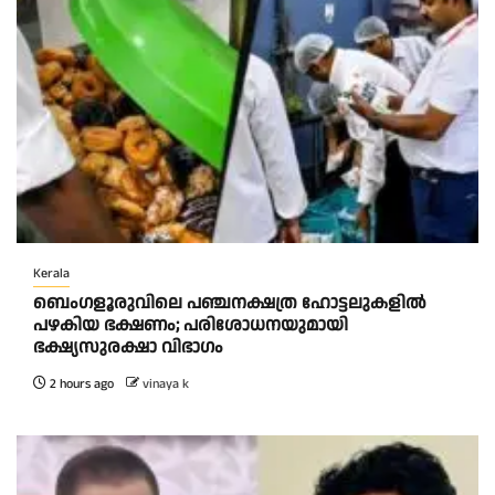
Kerala
ബെംഗളൂരുവിലെ പഞ്ചനക്ഷത്ര ഹോട്ടലുകളിൽ
പഴകിയ ഭക്ഷണം; പരിശോധനയുമായി
ഭക്ഷ്യസുരക്ഷാ വിഭാഗം
2 hours ago
vinaya k