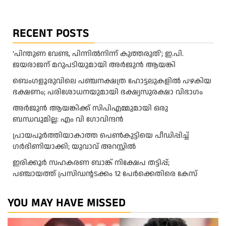
RECENT POSTS
‘പിന്തുണ വേണ്ട, പിന്നിൽനിന്ന് കുത്തരുത്’; ഇ.പി.
ജയരാജന് മറുപടിയുമായി അർജുൻ ആയങ്കി
ബെംഗളൂരുവിലെ പഞ്ചനക്ഷത്ര ഹോട്ടലുകളിൽ പഴകിയ
ഭക്ഷണം; പരിശോധനയുമായി ഭക്ഷ്യസുരക്ഷാ വിഭാഗം
അര്‍ജുന്‍ ആയങ്കിക്ക് സിപിഎമ്മുമായി ഒരു
ബന്ധവുമില്ല: എം വി ഗോവിന്ദന്‍
പ്രായപൂർത്തിയാകാത്ത പെൺകുട്ടിയെ പീഡിപ്പിച്ച്
ഗർഭിണിയാക്കി; യുവാവ് അറസ്റ്റിൽ
ഇരിക്കൂർ സഹകരണ ബാങ്ക് നിക്ഷേപ തട്ടിപ്പ്;
പഞ്ചായത്ത് പ്രസിഡൻ്റടക്കം 12 പേർക്കെതിരെ കേസ്
YOU MAY HAVE MISSED