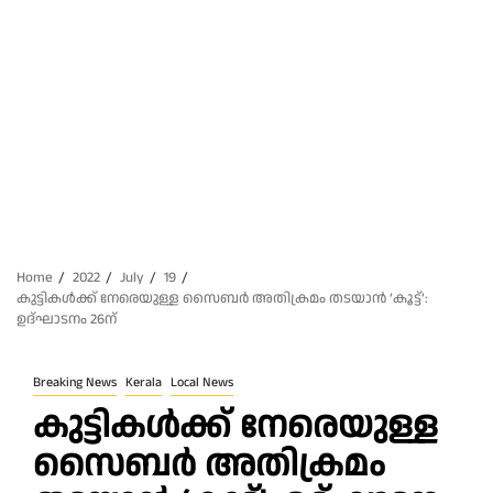
Home
2022
July
19
കുട്ടികൾക്ക് നേരെയുള്ള സൈബർ അതിക്രമം തടയാൻ ‘കൂട്ട്’:
ഉദ്ഘാടനം 26ന്
Breaking News
Kerala
Local News
കുട്ടികൾക്ക് നേരെയുള്ള
സൈബർ അതിക്രമം