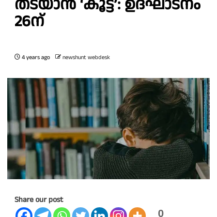
തടയാൻ ‘കൂട്ട്’: ഉദ്ഘാടനം
26ന്
4 years ago
newshunt webdesk
Share our post
0