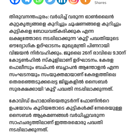
Shares
തിരുവനന്തപുരം: വർധിച്ച് വരുന്ന ഓൺലൈൻ
കുറ്റകൃത്യങ്ങളെ കുറിച്ചും ചൂഷണങ്ങളെ കുറിച്ചും
കുട്ടികളെ ബോധവത്കരിക്കുക എന്ന
ലക്ഷ്യത്തോടെ നടപ്പിലാക്കുന്ന ‘കൂട്ട്’ പദ്ധതിയുടെ
ഔദ്യോഗിക ഉദ്ഘാടനം മുഖ്യമന്ത്രി പിണറായി
വിജയൻ നിർവഹിക്കും. ജൂലൈ 26ന് രാവിലെ 9.30ന്
കോട്ടൺഹിൽ സ്കൂളിലാണ് ഉദ്ഘാടനം. കേരള
പൊലീസും ബച്പൻ ബച്ചാപൻ ആന്തോളൻ എന്ന
സംഘടനയും സംയുക്തമായാണ് കേരളത്തിലെ
തെരഞ്ഞെടുക്കപ്പെട്ട ജില്ലകളിൽ സൈബർ
സുരക്ഷക്കായി ‘കൂട്ട്’ പദ്ധതി നടപ്പിലാക്കുന്നത്.
കോവിഡ് മഹാമാരിയെതുടർന്ന് ഫോണിന്‍റെ
ഉപയോഗം കൂടിയതോടെ കുട്ടികൾക്ക് നേരെയുള്ള
സൈബർ ആക്രമണങ്ങൾ വർധിച്ചുവരുന്ന
സാഹചര്യത്തിലാണ് ഇത്തരമൊരു പദ്ധതി
നടപ്പിലാക്കുന്നത്.