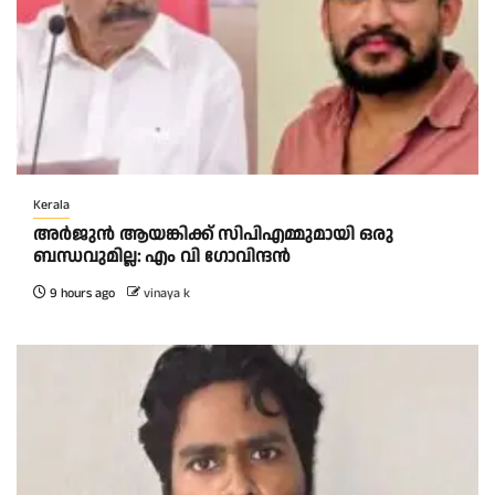
Kerala
അര്‍ജുന്‍ ആയങ്കിക്ക് സിപിഎമ്മുമായി ഒരു
ബന്ധവുമില്ല: എം വി ഗോവിന്ദന്‍
9 hours ago
vinaya k