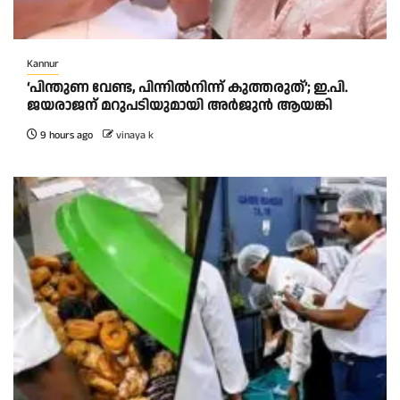
Kannur
‘പിന്തുണ വേണ്ട, പിന്നിൽനിന്ന് കുത്തരുത്’; ഇ.പി.
ജയരാജന് മറുപടിയുമായി അർജുൻ ആയങ്കി
9 hours ago
vinaya k