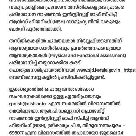
ഭിന്നശേഷിക്കാര്‍ക്ക് ഉറപ്പാക്കുന്നതിലേക്ക്, സര്‍ക്കാര്‍
വകുപ്പുകളിലെ പ്രവേശന തസ്തികകളുടെ പ്രാരംഭ
പരിശോധന നാഷണല്‍ ഇന്‍സ്റ്റിറ്റ്യൂട്ട് ഓഫ് സ്പീച്ച്
ആന്‍ഡ് ഹിയറിംഗ് (NISH) സാമൂഹ്യ നീതി വകുപ്പും
ചേര്‍ന്ന് പൂര്‍ത്തിയാക്കി.
തസ്തികകളില്‍ ചുമതലകള്‍ നിര്‍വ്വഹിക്കുന്നതിന്
ആവശ്യമായ ശാരീരികവും പ്രവര്‍ത്തനപരവുമായ
ആവശ്യകതകള്‍ (Physical and Functional assessment)
പരിശോധിച്ച് തയ്യാറാക്കിയ കരട്
പൊതുജനാഭിപ്രായത്തിനായി
www.sjd.kerala.gov.in
,
https
വെബ്‌സൈറ്റുകളില്‍ പ്രസിദ്ധീകരിച്ചിട്ടുണ്ട്.
ഇക്കാര്യത്തില്‍ പൊതുജനങ്ങള്‍ക്കോ
സംഘടനകള്‍ക്കോ ഉളള ഏതഭിപ്രായവും
rpnish@nish.ac.in
എന്ന ഇ-മെയില്‍ വിലാസത്തില്‍
മെയിലായോ, ആർ.പി.ഡബ്ലു.ഡി പ്രൊജക്റ്റ്,
നാഷണൽ ഇൻസ്റ്റിറ്റ്യൂറ്റ് ഓഫ് സ്പീച്ച് ആൻഡ്
ഹിയറിംഗ് (NISH), ശ്രീകാര്യം പി.ഒ, തിരുവനന്തപുരം –
695017 എന്ന വിലാസത്തില്‍ തപാലായോ ജൂലൈ 24