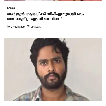
Kerala
അര്‍ജുന്‍ ആയങ്കിക്ക് സിപിഎമ്മുമായി ഒരു
ബന്ധവുമില്ല: എം വി ഗോവിന്ദന്‍
9 hours ago
vinaya k