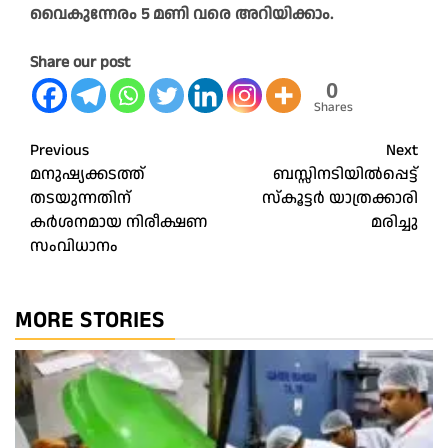
വൈകുന്നേരം 5 മണി വരെ അറിയിക്കാം.
Share our post
0
Shares
Post
Previous
Next
മനുഷ്യക്കടത്ത്
ബസ്സിനടിയിൽപ്പെട്ട്
navigation
തടയുന്നതിന്
സ്‌കൂട്ടർ യാത്രക്കാരി
കര്‍ശനമായ നിരീക്ഷണ
മരിച്ചു
സംവിധാനം
MORE STORIES