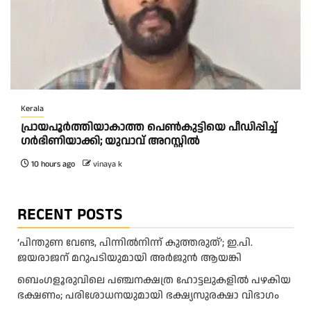
Kerala
പ്രായപൂർത്തിയാകാത്ത പെൺകുട്ടിയെ പീഡിപ്പിച്ച്
ഗർഭിണിയാക്കി; യുവാവ് അറസ്റ്റിൽ
10 hours ago
vinaya k
RECENT POSTS
‘പിന്തുണ വേണ്ട, പിന്നിൽനിന്ന് കുത്തരുത്’; ഇ.പി.
ജയരാജന് മറുപടിയുമായി അർജുൻ ആയങ്കി
ബെംഗളൂരുവിലെ പഞ്ചനക്ഷത്ര ഹോട്ടലുകളിൽ പഴകിയ
ഭക്ഷണം; പരിശോധനയുമായി ഭക്ഷ്യസുരക്ഷാ വിഭാഗം