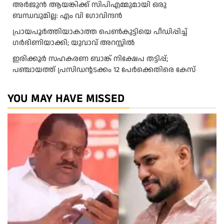
അര്‍ജുന്‍ ആയങ്കിക്ക് സിപിഎമ്മുമായി ഒരു
ബന്ധവുമില്ല: എം വി ഗോവിന്ദന്‍
പ്രായപൂർത്തിയാകാത്ത പെൺകുട്ടിയെ പീഡിപ്പിച്ച്
ഗർഭിണിയാക്കി; യുവാവ് അറസ്റ്റിൽ
ഇരിക്കൂർ സഹകരണ ബാങ്ക് നിക്ഷേപ തട്ടിപ്പ്;
പഞ്ചായത്ത് പ്രസിഡൻ്റടക്കം 12 പേർക്കെതിരെ കേസ്
YOU MAY HAVE MISSED