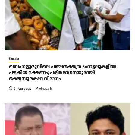
Kerala
ബെംഗളൂരുവിലെ പഞ്ചനക്ഷത്ര ഹോട്ടലുകളിൽ
പഴകിയ ഭക്ഷണം; പരിശോധനയുമായി
ഭക്ഷ്യസുരക്ഷാ വിഭാഗം
9 hours ago
vinaya k