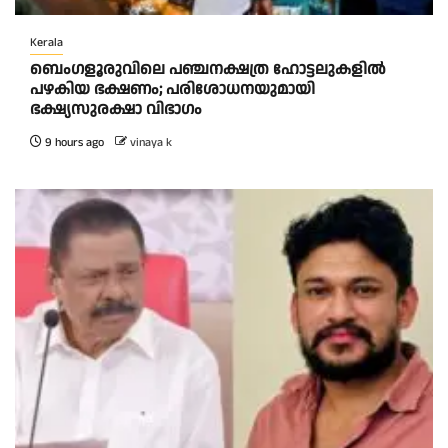
Kerala
ബെംഗളൂരുവിലെ പഞ്ചനക്ഷത്ര ഹോട്ടലുകളിൽ
പഴകിയ ഭക്ഷണം; പരിശോധനയുമായി
ഭക്ഷ്യസുരക്ഷാ വിഭാഗം
9 hours ago
vinaya k