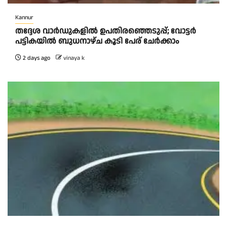
Kannur
തദ്ദേശ വാർഡുകളിൽ ഉപതിരഞ്ഞെടുപ്പ്; വോട്ടർ
പട്ടികയിൽ ബുധനാഴ്ച കൂടി പേര് ചേർക്കാം
2 days ago
vinaya k