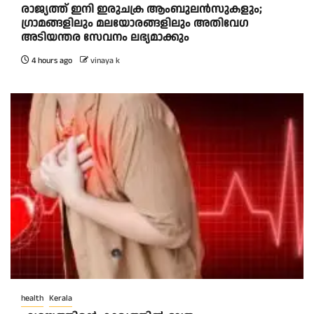
രാജ്യത്ത് ഇനി ഇരുചക്ര ആംബുലന്‍സുകളും;
ഗ്രാമങ്ങളിലും മലയോരങ്ങളിലും അതിവേഗ
അടിയന്തര സേവനം ലഭ്യമാക്കും
4 hours ago
vinaya k
health
Kerala