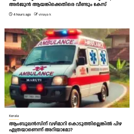
അർജുൻ ആയങ്കിക്കെതിരെ വീണ്ടും കേസ്
4 hours ago
vinaya k
Kerala
ആംബുലന്‍സിന് വഴിമാറി കൊടുത്തില്ലെങ്കില്‍ പിഴ
എത്രയാണെന്ന് അറിയാമോ?