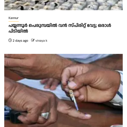
Kannur
പയ്യന്നൂർ പെരുമ്പയിൽ വൻ സ്‌പിരിറ്റ് വേട്ട; ഒരാൾ
പിടിയിൽ
2 days ago
vinaya k