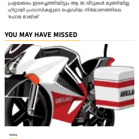
പ്രളയജലം ഇരച്ചെത്തിയിട്ടും ആ 36 വീടുകൾ മുങ്ങിയില്ല:
ഹിറ്റായി പ്രവാസികളുടെ ഐഡിയ; നിർമാണത്തിലെ
‘ഫോമ മാജിക്’
YOU MAY HAVE MISSED
India