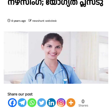
നഴ്‌സിംഗ്; യോഗ്യത പ്ലസ്ടു
4 years ago
newshunt webdesk
Share our post
0
Shares