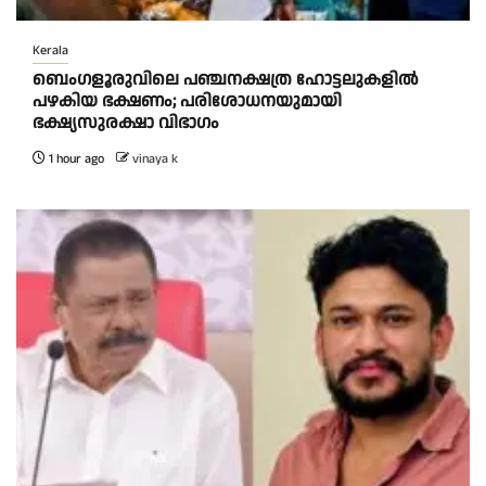
Kerala
ബെംഗളൂരുവിലെ പഞ്ചനക്ഷത്ര ഹോട്ടലുകളിൽ
പഴകിയ ഭക്ഷണം; പരിശോധനയുമായി
ഭക്ഷ്യസുരക്ഷാ വിഭാഗം
1 hour ago
vinaya k