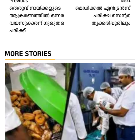
Post
Previous
Next
തെരുവ് നായ്ക്കളുടെ
മെഡിക്കൽ എൻട്രൻസ്
navigation
ആക്രമണത്തിൽ ഒന്നര
പരീക്ഷ സെന്റർ
വയസുകാരന് ഗുരുതര
തൃക്കരിപ്പൂരിലും
പരിക്ക്
MORE STORIES