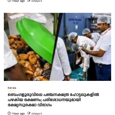
1 hour ago
vinaya k
Kerala
ബെംഗളൂരുവിലെ പഞ്ചനക്ഷത്ര ഹോട്ടലുകളിൽ
പഴകിയ ഭക്ഷണം; പരിശോധനയുമായി
ഭക്ഷ്യസുരക്ഷാ വിഭാഗം
1 hour ago
vinaya k