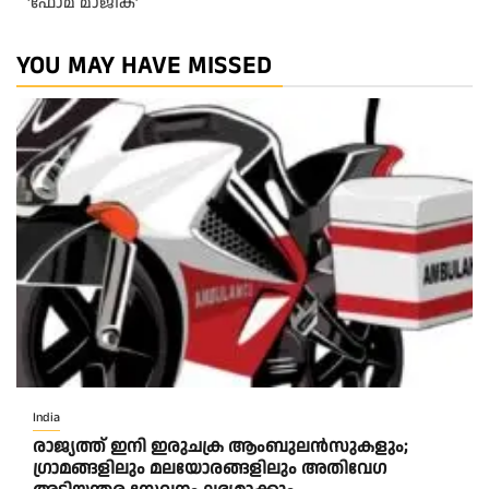
‘ഫോമ മാജിക്’
YOU MAY HAVE MISSED
India
രാജ്യത്ത് ഇനി ഇരുചക്ര ആംബുലന്‍സുകളും;
ഗ്രാമങ്ങളിലും മലയോരങ്ങളിലും അതിവേഗ