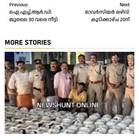
Post
Previous
Next
ഐ.എച്ച്.ആർ.ഡി:
ഓവർസിയർ ഒഴിവ്:
navigation
ജൂലൈ 30 വരെ നീട്ടി
കൂടിക്കാഴ്ച 20ന്
MORE STORIES