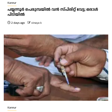
Kannur
പയ്യന്നൂർ പെരുമ്പയിൽ വൻ സ്‌പിരിറ്റ് വേട്ട; ഒരാൾ
പിടിയിൽ
2 days ago
vinaya k
Kannur