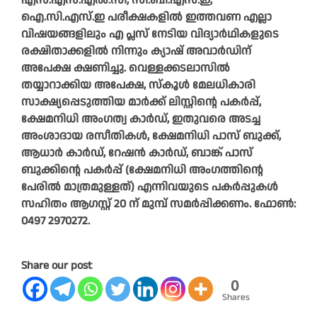
എസ്.എസ്.എൽ.സി, സി.ബി.എസ്.ഇ,
ഐ.സി.എസ്.ഇ പരീക്ഷകളിൽ ഇത്തവണ എല്ലാ
വിഷയങ്ങളിലും എ പ്ലസ് നേടിയ വിദ്യാർഥികളുടെ
രക്ഷിതാക്കളിൽ നിന്നും ക്യാഷ് അവാർഡിന്
അപേക്ഷ ക്ഷണിച്ചു. വെള്ളക്കടലാസിൽ
തയ്യാറാക്കിയ അപേക്ഷ, സ്‌കൂൾ മേലധികാരി
സാക്ഷ്യപ്പെടുത്തിയ മാർക്ക് ലിസ്റ്റിന്റെ പകർപ്പ്,
ക്ഷേമനിധി അംഗത്വ കാർഡ്, ഇതുവരെ അടച്ച
അംശാദായ രസീതികൾ, ക്ഷേമനിധി പാസ് ബുക്ക്,
ആധാർ കാർഡ്, റേഷൻ കാർഡ്, ബാങ്ക് പാസ്
ബുക്കിന്റെ പകർപ്പ് (ക്ഷേമനിധി അംഗത്തിന്റെ
പേരിൽ മാത്രമുള്ളത്) എന്നിവയുടെ പകർപ്പുകൾ
സഹിതം ആഗസ്റ്റ് 20 ന് മുമ്പ് സമർപ്പിക്കണം. ഫോൺ:
0497 2970272.
Share our post
0
Shares