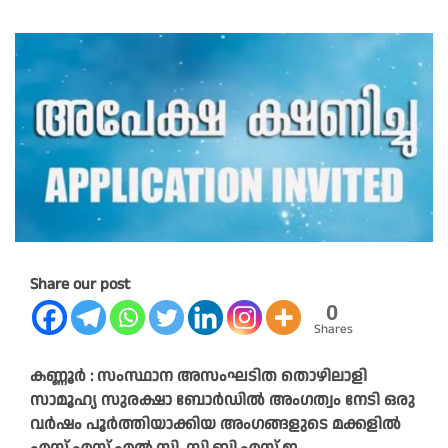
Share our post
0
Shares
കണ്ണൂർ : സംസ്ഥാന അസംഘടിത തൊഴിലാളി
സാമൂഹ്യ സുരക്ഷാ ബോർഡിൽ അംഗത്വം നേടി ഒരു
വർഷം പൂർത്തിയാക്കിയ അംഗങ്ങളുടെ മക്കളിൽ