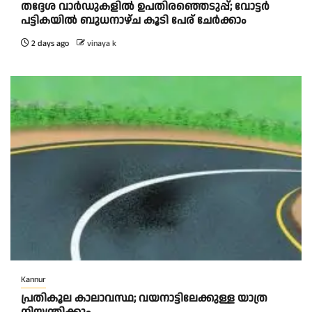
തദ്ദേശ വാർഡുകളിൽ ഉപതിരഞ്ഞെടുപ്പ്; വോട്ടർ
പട്ടികയിൽ ബുധനാഴ്ച കൂടി പേര് ചേർക്കാം
2 days ago
vinaya k
Kannur
പ്രതികൂല കാലാവസ്ഥ; വയനാട്ടിലേക്കുള്ള യാത്ര