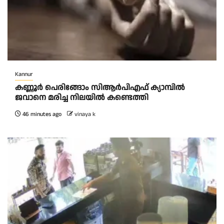
Kannur
കണ്ണൂർ പെരിങ്ങോം സിആർപിഎഫ് ക്യാമ്പിൽ
ജവാനെ മരിച്ച നിലയിൽ കണ്ടെത്തി
46 minutes ago
vinaya k