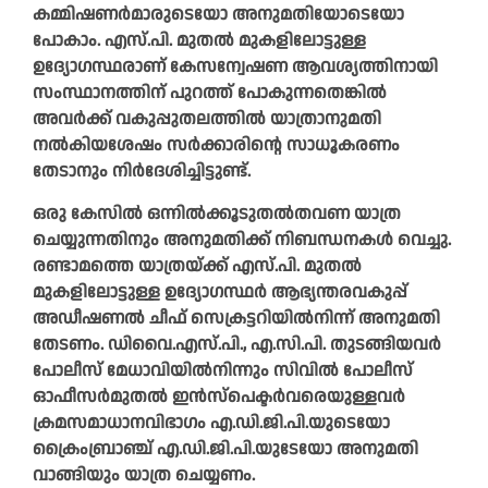
കമ്മിഷണർമാരുടെയോ അനുമതിയോടെയോ
പോകാം. എസ്.പി. മുതൽ മുകളിലോട്ടുള്ള
ഉദ്യോഗസ്ഥരാണ് കേസന്വേഷണ ആവശ്യത്തിനായി
സംസ്ഥാനത്തിന് പുറത്ത് പോകുന്നതെങ്കിൽ
അവർക്ക് വകുപ്പുതലത്തിൽ യാത്രാനുമതി
നൽകിയശേഷം സർക്കാരിന്റെ സാധൂകരണം
തേടാനും നിർദേശിച്ചിട്ടുണ്ട്.
ഒരു കേസിൽ ഒന്നിൽക്കൂടുതൽതവണ യാത്ര
ചെയ്യുന്നതിനും അനുമതിക്ക് നിബന്ധനകൾ വെച്ചു.
രണ്ടാമത്തെ യാത്രയ്ക്ക് എസ്.പി. മുതൽ
മുകളിലോട്ടുള്ള ഉദ്യോഗസ്ഥർ ആഭ്യന്തരവകുപ്പ്
അഡീഷണൽ ചീഫ് സെക്രട്ടറിയിൽനിന്ന് അനുമതി
തേടണം. ഡിവൈ.എസ്.പി., എ.സി.പി. തുടങ്ങിയവർ
പോലീസ് മേധാവിയിൽനിന്നും സിവിൽ പോലീസ്
ഓഫീസർമുതൽ ഇൻസ്പെക്ടർവരെയുള്ളവർ
ക്രമസമാധാനവിഭാഗം എ.ഡി.ജി.പി.യുടെയോ
ക്രൈംബ്രാഞ്ച് എ.ഡി.ജി.പി.യുടേയോ അനുമതി
വാങ്ങിയും യാത്ര ചെയ്യണം.