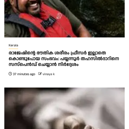
Kerala
രാജേഷിന്റെ ഭൗതിക ശരീരം ഫ്രീസർ ഇല്ലാതെ
കൊണ്ടുപോയ സംഭവം: പയ്യന്നൂർ തഹസിൽദാറിനെ
സസ്പെൻഡ് ചെയ്യാൻ നിർദ്ദേശം
37 minutes ago
vinaya k