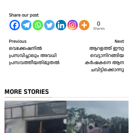
Share our post
0
Shares
Post
Previous
Next
വെക്കേഷനിൽ
ആറളത്ത് ഈറ്റ
navigation
പ്രസവിച്ചാലും അവധി
വെട്ടാനിറങ്ങിയ
പ്രസവത്തീയതിമുതൽ
കര്‍ഷകനെ ആന
ചവിട്ടിക്കൊന്നു
MORE STORIES