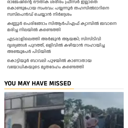
രാജേഷിന്റെ ഭൗതിക ശരീരം ഫ്രീസർ ഇല്ലാതെ
കൊണ്ടുപോയ സംഭവം: പയ്യന്നൂർ തഹസിൽദാറിനെ
സസ്പെൻഡ് ചെയ്യാൻ നിർദ്ദേശം
കണ്ണൂർ പെരിങ്ങോം സിആർപിഎഫ് ക്യാമ്പിൽ ജവാനെ
മരിച്ച നിലയിൽ കണ്ടെത്തി
എടപ്പാളിലെത്തി അർജുൻ ആയങ്കി; സിസിടിവി
ദൃശ്യങ്ങൾ പുറത്ത്, ഒളിവിൽ കഴിയാൻ സഹായിച്ച
അഞ്ചുപേർ പിടിയിൽ
കൊട്ടിയൂർ ബാവലി പുഴയിൽ കാണാതായ
വയോധികയുടെ മൃതദേഹം കണ്ടെത്തി
YOU MAY HAVE MISSED