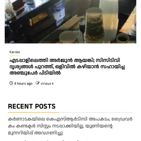
Kerala
എടപ്പാളിലെത്തി അർജുൻ ആയങ്കി; സിസിടിവി
ദൃശ്യങ്ങൾ പുറത്ത്, ഒളിവിൽ കഴിയാൻ സഹായിച്ച
അഞ്ചുപേർ പിടിയിൽ
4 hours ago
vinaya k
RECENT POSTS
കര്‍ണാടകയിലെ കെഎസ്ആര്‍ടിസി അപകടം; ഡ്രൈവര്‍
കം കണ്ടക്ടര്‍ സിസ്റ്റം നടപ്പാക്കിയില്ല, യൂണിയന്റെ
മുന്നറിയിപ്പ് അവഗണിച്ചു