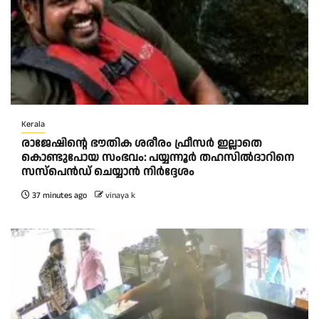
Kerala
രാജേഷിന്റെ ഭൗതിക ശരീരം ഫ്രീസർ ഇല്ലാതെ
കൊണ്ടുപോയ സംഭവം: പയ്യന്നൂർ തഹസിൽദാറിനെ
സസ്പെൻഡ് ചെയ്യാൻ നിർദ്ദേശം
37 minutes ago
vinaya k