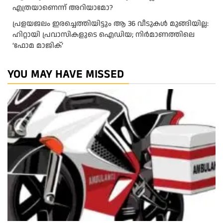
എത്രയാണെന്ന് അറിയാമോ?
പ്രളയജലം ഇരച്ചെത്തിയിട്ടും ആ 36 വീടുകൾ മുങ്ങിയില്ല:
ഹിറ്റായി പ്രവാസികളുടെ ഐഡിയ; നിർമാണത്തിലെ
‘ഫോമ മാജിക്’
YOU MAY HAVE MISSED