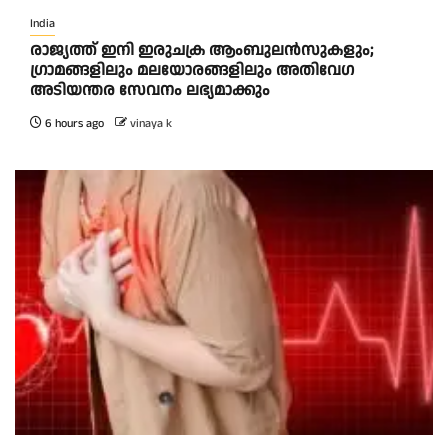
India
രാജ്യത്ത് ഇനി ഇരുചക്ര ആംബുലന്‍സുകളും;
ഗ്രാമങ്ങളിലും മലയോരങ്ങളിലും അതിവേഗ
അടിയന്തര സേവനം ലഭ്യമാക്കും
6 hours ago
vinaya k