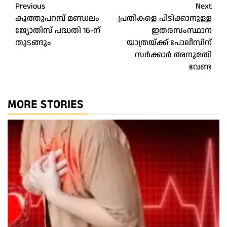
Post
Previous
Next
കൂത്തുപറമ്പ് മണ്ഡലം
പ്രതികളെ പിടിക്കാനുള്ള
navigation
ജ്യോതിസ് പദ്ധതി 16-ന്
ഇതരസംസ്ഥാന
തുടങ്ങും
യാത്രയ്ക്ക് പോലീസിന്
സർക്കാർ അനുമതി
വേണ്ട
MORE STORIES