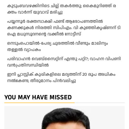
കു​ടും​ബ​വ​ഴ​ക്കി​നി​ടെ ചി​ല്ല് ത​ക​ർ​ത്തു; കൈ​മു​റി​ഞ്ഞ് ര​
ക്തം വാ​ർ​ന്ന് യു​വാ​വ് മ​രി​ച്ചു
പയ്യന്നൂർ രക്തസാക്ഷി ഫണ്ട് ആരോപണത്തിൽ
കണക്കുകൾ നിരത്തി സിപിഎം. വി കുഞ്ഞികൃഷ്ണന് ടി
ഐ മധുസൂദനൻ്റെ വക്കീൽ നോട്ടീസ്
നെടുംപൊയിൽ-പേര്യ ചുരത്തിൽ വീണ്ടും മാലിന്യം
തള്ളൽ വ്യാപകം
പരിവാഹൻ വെബ്സൈറ്റിന് എന്തു പറ്റി?; വാഹന വിപണി
വന്‍പ്രതിസന്ധിയിൽ
ഇനി പ്ലാസ്റ്റിക് കുപ്പികളിലെ മദ്യത്തിന് 20 രൂപ അധികം
നല്‍കേണ്ട; തീരുമാനം പിന്‍വലിച്ചു
YOU MAY HAVE MISSED