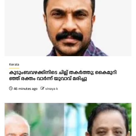
Kerala
കു​ടും​ബ​വ​ഴ​ക്കി​നി​ടെ ചി​ല്ല് ത​ക​ർ​ത്തു; കൈ​മു​റി​
ഞ്ഞ് ര​ക്തം വാ​ർ​ന്ന് യു​വാ​വ് മ​രി​ച്ചു
46 minutes ago
vinaya k