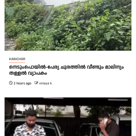
KANICHAR
നെടുംപൊയിൽ-പേര്യ ചുരത്തിൽ വീണ്ടും മാലിന്യം
തള്ളൽ വ്യാപകം
2 hours ago
vinaya k