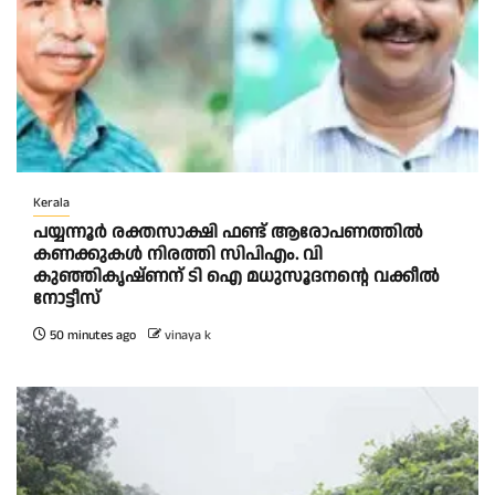
Kerala
പയ്യന്നൂർ രക്തസാക്ഷി ഫണ്ട് ആരോപണത്തിൽ
കണക്കുകൾ നിരത്തി സിപിഎം. വി
കുഞ്ഞികൃഷ്ണന് ടി ഐ മധുസൂദനൻ്റെ വക്കീൽ
നോട്ടീസ്
50 minutes ago
vinaya k