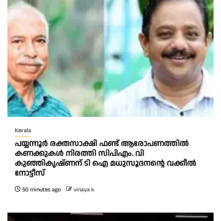
Kerala
പയ്യന്നൂർ രക്തസാക്ഷി ഫണ്ട് ആരോപണത്തിൽ
കണക്കുകൾ നിരത്തി സിപിഎം. വി
കുഞ്ഞികൃഷ്ണന് ടി ഐ മധുസൂദനൻ്റെ വക്കീൽ
നോട്ടീസ്
50 minutes ago
vinaya k