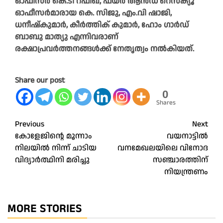
ഓഫീസര്‍ കെ.ടി റഫീഖ്, ഫയര്‍ ആന്‍ഡ് റെസ്‌ക്യൂ
ഓഫീസര്‍മാരായ കെ. സിജു, എം.വി ഷാജി,
ധനീഷ്‌കുമാര്‍, കീര്‍ത്തിക് കുമാര്‍, ഹോം ഗാര്‍ഡ്
ബാബു മാത്യു എന്നിവരാണ്
രക്ഷാപ്രവര്‍ത്തനങ്ങള്‍ക്ക് നേതൃത്വം നല്‍കിയത്.
Share our post
0
Shares
Post
Previous
Next
കോളേജിന്റെ മൂന്നാം
വയനാട്ടിൽ
navigation
നിലയിൽ നിന്ന് ചാടിയ
വനമേഖലയിലെ വിനോദ
വിദ്യാർത്ഥിനി മരിച്ചു
സഞ്ചാരത്തിന്
നിയന്ത്രണം
MORE STORIES