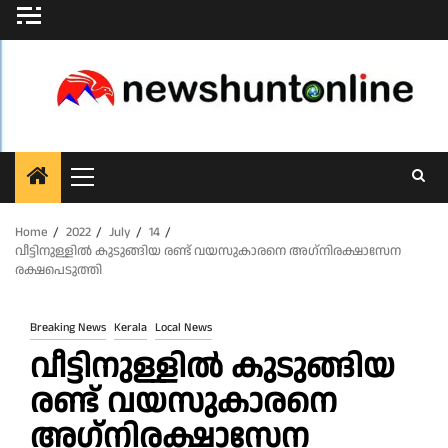
Skip
to
content
Primary
Menu
Home
2022
July
14
വീട്ടിനുള്ളില്‍ കുടുങ്ങിയ രണ്ട് വയസുകാരനെ അഗ്‌നിരക്ഷാസേന
രക്ഷപെടുത്തി
Breaking News
Kerala
Local News
വീട്ടിനുള്ളില്‍ കുടുങ്ങിയ
രണ്ട് വയസുകാരനെ
അഗ്‌നിരക്ഷാസേന