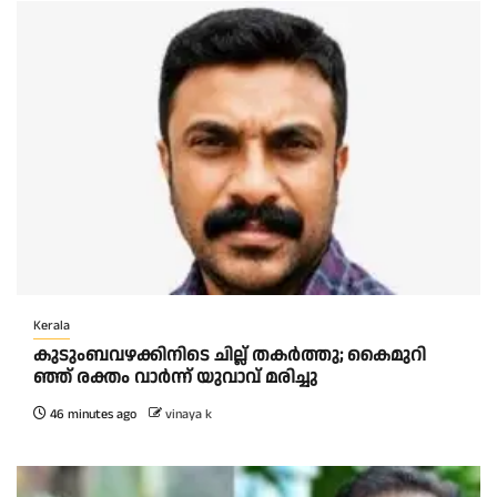
Kerala
കു​ടും​ബ​വ​ഴ​ക്കി​നി​ടെ ചി​ല്ല് ത​ക​ർ​ത്തു; കൈ​മു​റി​
ഞ്ഞ് ര​ക്തം വാ​ർ​ന്ന് യു​വാ​വ് മ​രി​ച്ചു
46 minutes ago
vinaya k