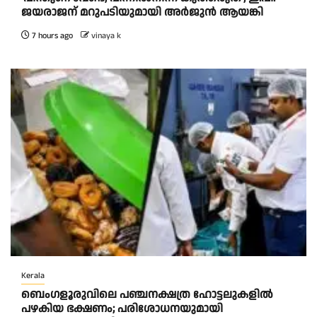
ജയരാജന് മറുപടിയുമായി അർജുൻ ആയങ്കി
7 hours ago
vinaya k
Kerala
ബെംഗളൂരുവിലെ പഞ്ചനക്ഷത്ര ഹോട്ടലുകളിൽ
പഴകിയ ഭക്ഷണം; പരിശോധനയുമായി