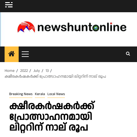
Skip
to
content
Primary
Menu
Home
2022
July
13
ക്ഷീരകർഷകർക്ക് പ്രോത്സാഹനമായി ലിറ്ററിന് നാല് രൂപ
Breaking News
Kerala
Local News
ക്ഷീരകർഷകർക്ക്
പ്രോത്സാഹനമായി
ലിറ്ററിന് നാല് രൂപ