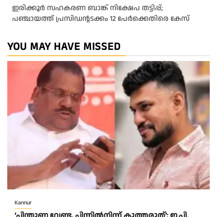
ഇരിക്കൂർ സഹകരണ ബാങ്ക് നിക്ഷേപ തട്ടിപ്പ്;
പഞ്ചായത്ത് പ്രസിഡൻ്റടക്കം 12 പേർക്കെതിരെ കേസ്
YOU MAY HAVE MISSED
Kannur
‘പിന്തുണ വേണ്ട, പിന്നിൽനിന്ന് കുത്തരുത്’; ഇ.പി.