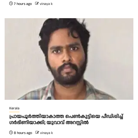
7 hours ago
vinaya k
Kerala
പ്രായപൂർത്തിയാകാത്ത പെൺകുട്ടിയെ പീഡിപ്പിച്ച്
ഗർഭിണിയാക്കി; യുവാവ് അറസ്റ്റിൽ
8 hours ago
vinaya k