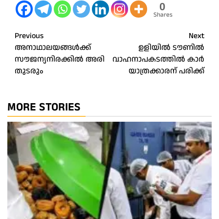
0
Shares
Post
Previous
Next
അനാഥാലയങ്ങൾക്ക്
ഉളിയിൽ ടൗണിൽ
navigation
സൗജന്യനിരക്കിൽ അരി
വാഹനാപകടത്തിൽ കാർ
തുടരും
യാത്രക്കാരന് പരിക്ക്‌
MORE STORIES