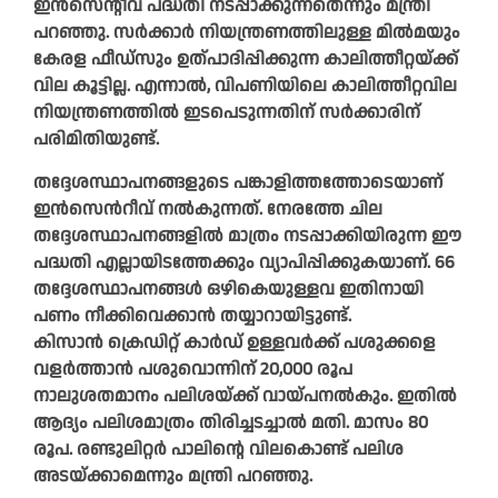
ഇൻസെന്റീവ് പദ്ധതി നടപ്പാക്കുന്നതെന്നും മന്ത്രി
പറഞ്ഞു. സർക്കാർ നിയന്ത്രണത്തിലുള്ള മിൽമയും
കേരള ഫീഡ്‌സും ഉത്പാദിപ്പിക്കുന്ന കാലിത്തീറ്റയ്ക്ക്
വില കൂട്ടില്ല. എന്നാൽ, വിപണിയിലെ കാലിത്തീറ്റവില
നിയന്ത്രണത്തിൽ ഇടപെടുന്നതിന് സർക്കാരിന്
പരിമിതിയുണ്ട്.
തദ്ദേശസ്ഥാപനങ്ങളുടെ പങ്കാളിത്തത്തോടെയാണ്
ഇൻസെൻറീവ് നൽകുന്നത്. നേരത്തേ ചില
തദ്ദേശസ്ഥാപനങ്ങളിൽ മാത്രം നടപ്പാക്കിയിരുന്ന ഈ
പദ്ധതി എല്ലായിടത്തേക്കും വ്യാപിപ്പിക്കുകയാണ്. 66
തദ്ദേശസ്ഥാപനങ്ങൾ ഒഴികെയുള്ളവ ഇതിനായി
പണം നീക്കിവെക്കാൻ തയ്യാറായിട്ടുണ്ട്.
കിസാൻ ക്രെഡിറ്റ് കാർഡ് ഉള്ളവർക്ക് പശുക്കളെ
വളർത്താൻ പശുവൊന്നിന് 20,000 രൂപ
നാലുശതമാനം പലിശയ്ക്ക് വായ്പനൽകും. ഇതിൽ
ആദ്യം പലിശമാത്രം തിരിച്ചടച്ചാൽ മതി. മാസം 80
രൂപ. രണ്ടുലിറ്റർ പാലിന്റെ വിലകൊണ്ട് പലിശ
അടയ്ക്കാമെന്നും മന്ത്രി പറഞ്ഞു.