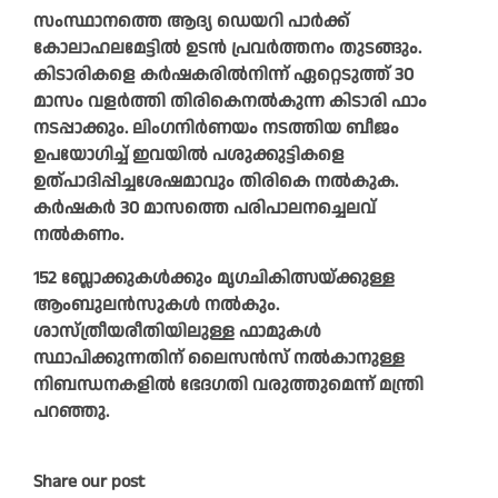
സംസ്ഥാനത്തെ ആദ്യ ഡെയറി പാർക്ക്
കോലാഹലമേട്ടിൽ ഉടൻ പ്രവർത്തനം തുടങ്ങും.
കിടാരികളെ കർഷകരിൽനിന്ന് ഏറ്റെടുത്ത് 30
മാസം വളർത്തി തിരികെനൽകുന്ന കിടാരി ഫാം
നടപ്പാക്കും. ലിംഗനിർണയം നടത്തിയ ബീജം
ഉപയോഗിച്ച് ഇവയിൽ പശുക്കുട്ടികളെ
ഉത്പാദിപ്പിച്ചശേഷമാവും തിരികെ നൽകുക.
കർഷകർ 30 മാസത്തെ പരിപാലനച്ചെലവ്
നൽകണം.
152 ബ്ലോക്കുകൾക്കും മൃഗചികിത്സയ്ക്കുള്ള
ആംബുലൻസുകൾ നൽകും.
ശാസ്ത്രീയരീതിയിലുള്ള ഫാമുകൾ
സ്ഥാപിക്കുന്നതിന് ലൈസൻസ് നൽകാനുള്ള
നിബന്ധനകളിൽ ഭേദഗതി വരുത്തുമെന്ന് മന്ത്രി
പറഞ്ഞു.
Share our post