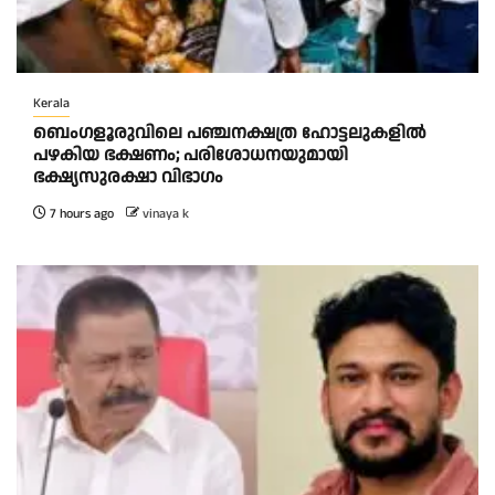
Kerala
ബെംഗളൂരുവിലെ പഞ്ചനക്ഷത്ര ഹോട്ടലുകളിൽ
പഴകിയ ഭക്ഷണം; പരിശോധനയുമായി
ഭക്ഷ്യസുരക്ഷാ വിഭാഗം
7 hours ago
vinaya k