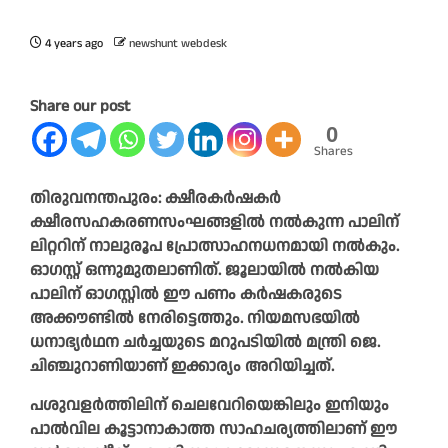
4 years ago
newshunt webdesk
Share our post
0
Shares
തിരുവനന്തപുരം: ക്ഷീരകർഷകർ
ക്ഷീരസഹകരണസംഘങ്ങളിൽ നൽകുന്ന പാലിന്
ലിറ്ററിന് നാലുരൂപ പ്രോത്സാഹനധനമായി നൽകും.
ഓഗസ്റ്റ് ഒന്നുമുതലാണിത്. ജൂലായിൽ നൽകിയ
പാലിന് ഓഗസ്റ്റിൽ ഈ പണം കർഷകരുടെ
അക്കൗണ്ടിൽ നേരിട്ടെത്തും. നിയമസഭയിൽ
ധനാഭ്യർഥന ചർച്ചയുടെ മറുപടിയിൽ മന്ത്രി ജെ.
ചിഞ്ചുറാണിയാണ് ഇക്കാര്യം അറിയിച്ചത്.
പശുവളർത്തിലിന് ചെലവേറിയെങ്കിലും ഇനിയും
പാൽവില കൂട്ടാനാകാത്ത സാഹചര്യത്തിലാണ് ഈ