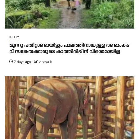
IRITTY
മൂ​ന്നു പ​തി​റ്റാ​ണ്ടാ​യി​ട്ടും പാ​ല​ത്തി​നാ​യു​ള്ള ര​ണ്ടാംക​ട​
വ് സ​ങ്കേ​ത​ക്കാ​രു​ടെ കാ​ത്തി​രി​പ്പി​ന് വി​രാ​മ​മാ​യി​ല്ല
7 days ago
vinaya k