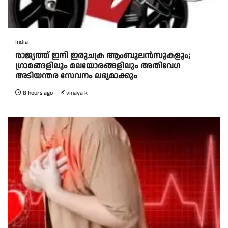
India
രാജ്യത്ത് ഇനി ഇരുചക്ര ആംബുലന്‍സുകളും;
ഗ്രാമങ്ങളിലും മലയോരങ്ങളിലും അതിവേഗ
അടിയന്തര സേവനം ലഭ്യമാക്കും
8 hours ago
vinaya k