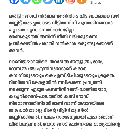
Shares
ഇരിട്ടി : റോഡ് നിർമാണത്തിനിടെ വീട്ടിലേക്കുള്ള വഴി
മണ്ണിട്ട് അടച്ചതോടെ വീട്ടിൽനിന്ന് പുറത്തിറങ്ങാൻ
പറ്റാതെ വൃദ്ധ ദമ്പതിമാർ. ജില്ലാ
ഭരണകൂടത്തിൽനിന്ന് നീതി ലഭിക്കുമെന്ന
പ്രതീക്ഷയിൽ പരാതി നൽകാൻ ഒരുങ്ങുകയാണ്
അവർ.
വാണിയപ്പാറയിലെ തറപ്പേൽ മാത്യു(70), ഭാര്യ
റോസമ്മ (65) എന്നിവരോടാണ് കരാർ
കമ്പനിയുടേയും കെ.എസ്.ടി.പി.യുടേയും ക്രൂരത.
റീബിൽഡ് കേരളയിൽ നവീകരണ പ്രവൃത്തി
നടക്കുന്ന എടൂർ-കമ്പനിനിരത്ത്-വാണിയപ്പാറ,
കച്ചേരിക്കടവ്-പാലത്തിൻ കടവ് റോഡ്
നിർമാണത്തിനിടയിലാണ് വാണിയപ്പാറയിലെ
തറപ്പേൽ മാത്യുവിന്റെ വീട്ടിന് മുന്നിൽ
മണ്ണിറക്കിയത്. സ്ഥലം സൗജന്യമായി എടുത്താണ്
വീതികൂട്ടുന്നത്. റോഡിനോട് ചേർന്നുള്ള മാത്യുവിന്റെ