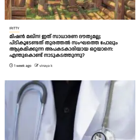
IRITTY
മിഷൻ മഖ്ന! ഇത് സാധാരണ ദൗത്യമല്ല;
പിടികൂടേണ്ടത് തുരത്തൽ സംഘത്തെ പോലും
ആക്രമിക്കുന്ന അപകടകാരിയായ ഒറ്റയാനെ:
എന്തുകൊണ്ട് നാടുകടത്തുന്നു?
1 week ago
vinaya k