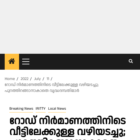
Primary
Menu
Home
2022
July
11
റോഡ് നിർമാണത്തിനിടെ വീട്ടിലേക്കുള്ള വഴിയടച്ചു;
പുറത്തിറങ്ങാനാകാതെ വൃദ്ധദമ്പതിമാർ
Breaking News
IRITTY
Local News
റോഡ് നിർമാണത്തിനിടെ
വീട്ടിലേക്കുള്ള വഴിയടച്ചു;