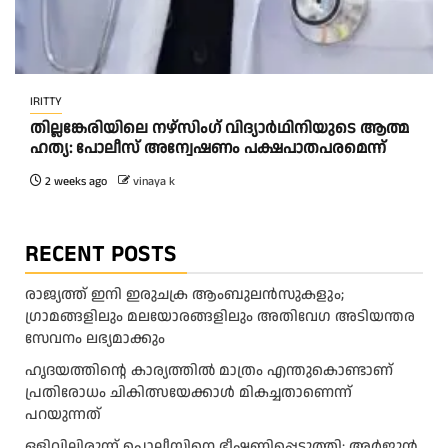
IRITTY
തി​ല്ല​ങ്കേ​രി​യി​ലെ ന​ഴ്‌​സിം​ഗ് വി​ദ്യാ​ർ​ഥി​നി​യു​ടെ ആ​ത്മ​
ഹ​ത്യ: പോ​ലീ​സ് അ​ന്വേ​ഷ​ണം പ​ക്ഷ​പാ​ത​പ​ര​മെ​ന്ന്
2 weeks ago
vinaya k
RECENT POSTS
രാജ്യത്ത് ഇനി ഇരുചക്ര ആംബുലന്‍സുകളും;
ഗ്രാമങ്ങളിലും മലയോരങ്ങളിലും അതിവേഗ അടിയന്തര
സേവനം ലഭ്യമാക്കും
ഹൃദയത്തിന്റെ കാര്യത്തിൽ മാത്രം എന്തുകൊണ്ടാണ്
പ്രതിരോധം ചികിത്സയേക്കാൾ മികച്ചതാണെന്ന്
പറയുന്നത്
ഒളിവിലിരുന്ന് പൊലീസിനെ ഭീഷണിപ്പെടുത്തി; അർജുൻ