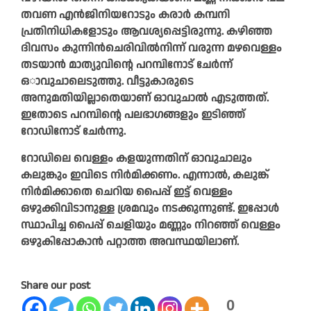
തവണ എൻജിനിയറോടും കരാർ കമ്പനി
പ്രതിനിധികളോടും ആവശ്യപ്പെട്ടിരുന്നു. കഴിഞ്ഞ
ദിവസം കുന്നിൻചെരിവിൽനിന്ന് വരുന്ന മഴവെള്ളം
തടയാൻ മാത്യുവിന്റെ പറമ്പിനോട് ചേർന്ന്
ഒാവുചാലെടുത്തു. വീട്ടുകാരുടെ
അനുമതിയില്ലാതെയാണ് ഓവുചാൽ എടുത്തത്.
ഇതോടെ പറമ്പിന്റെ പലഭാഗങ്ങളും ഇടിഞ്ഞ്
റോഡിനോട് ചേർന്നു.
റോഡിലെ വെള്ളം കളയുന്നതിന് ഓവുചാലും
കലുങ്കും ഇവിടെ നിർമിക്കണം. എന്നാൽ, കലുങ്ക്
നിർമിക്കാതെ ചെറിയ പൈപ്പ് ഇട്ട് വെള്ളം
ഒഴുക്കിവിടാനുള്ള ശ്രമവും നടക്കുന്നുണ്ട്. ഇപ്പോൾ
സ്ഥാപിച്ച പൈപ്പ് ചെളിയും മണ്ണും നിറഞ്ഞ് വെള്ളം
ഒഴുകിപ്പോകാൻ പറ്റാത്ത അവസ്ഥയിലാണ്.
Share our post
0