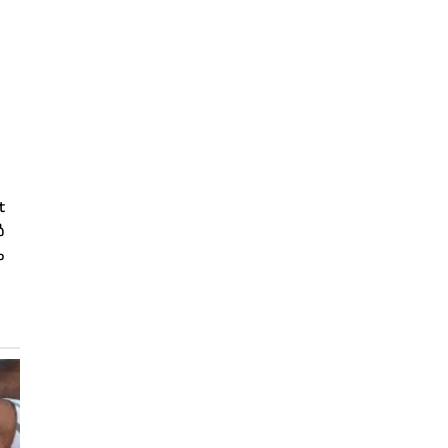
t
‍
ം