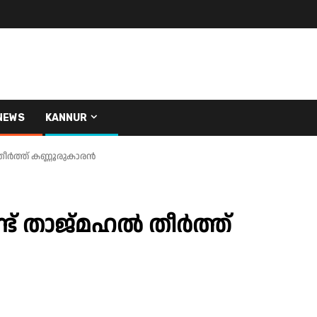
NEWS
KANNUR
 തീർത്ത് കണ്ണൂരുകാരൻ
ണ്ട് താജ്മഹൽ തീർത്ത്