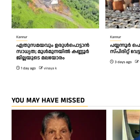
Kannur
Kannur
ഏതുസമയവും ഉരുൾപൊട്ടാൻ
പയ്യന്നൂർ 
സാധ്യത; മുൾമുനയിൽ കണ്ണൂർ
സ്‌പിരിറ്റ് വ
ജില്ലയുടെ മലയോരം
3 days ago
1 day ago
vinaya k
YOU MAY HAVE MISSED