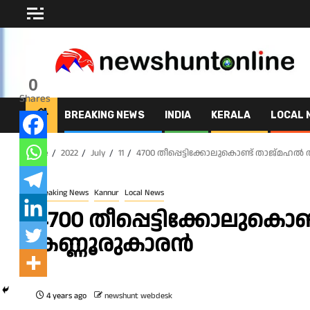
Skip
to
content
0
Shares
BREAKING NEWS
INDIA
KERALA
LOCAL 
Home
2022
July
11
4700 തീപ്പെട്ടിക്കോലുകൊണ്ട് താജ്മഹൽ
Breaking News
Kannur
Local News
4700 തീപ്പെട്ടിക്കോലുകൊ
കണ്ണൂരുകാരൻ
4 years ago
newshunt webdesk