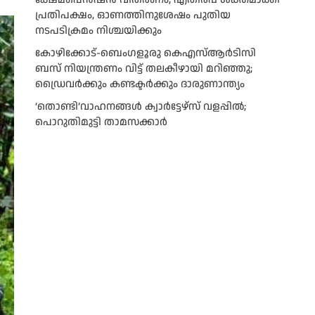
പ്രതിപക്ഷം, ഓണത്തിനുശേഷം പുതിയ
നടപടിക്രമം നിശ്ചയിക്കും
കോഴിക്കോട്-ബെംഗളൂരു കെഎസ്ആര്‍ടിസി
ബസ് നിയന്ത്രണം വിട്ട് തലകീഴായി മറിഞ്ഞു;
ഡ്രെെവർക്കും കണ്ടക്ടർക്കും ദാരുണാന്ത്യം
‘തൊണ്ടി’വാഹനങ്ങൾ ക്വാർട്ടേഴ്സ്‌ വളപ്പിൽ;
പൊറുതിമുട്ടി താമസക്കാർ