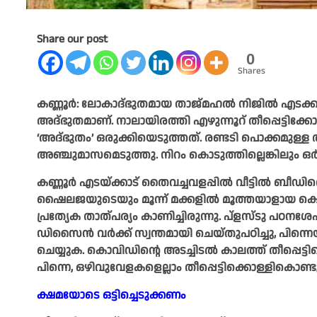
Share our post
0
Shares
കണ്ണൂർ: ലോകാദ്ഭുതമായ താജ്മഹൽ നിജിൽ എടക്കാട
അദ്ഭുതമാണ്.
നാലായിരത്തി എഴുന്നൂറ് തീപ്പെട്ടിക
‘അദ്ഭുതം’ ഒരുക്കിയെടുത്തത്. രണ്ടടി പൊക്കമുള്ള
അഞ്ചുമാസമെടുത്തു. നിറം കൊടുത്തില്ലെങ്കിലും ഒ
കണ്ണൂർ എടയ്ക്കാട് തൈവച്ചവളപ്പിൽ വീട്ടിൽ ബീഡിത
ഷൈലജയുടെയും മൂന്ന് മക്കളിൽ മൂത്തയാളായ കെ. 
പ്രത്യേക താത്പര്യം കാണിച്ചിരുന്നു. പ്ളസ്ടു പഠനശേഷ
ഡിസൈൻ വർക്ക് സ്വന്തമായി ചെയ്തുപഠിച്ചു, പിന്ന
ചെയ്യുക. കൊവിഡിന്റെ അടച്ചിടൽ കാലത്ത് തീപ്പെട്ട
പിന്നെ, ഒഴിവുവേളകളെല്ലാം തീപ്പെട്ടിക്കൊള്ളികൊണ്
ക്ഷമയോടെ ഒട്ടിച്ചെടുക്കണം