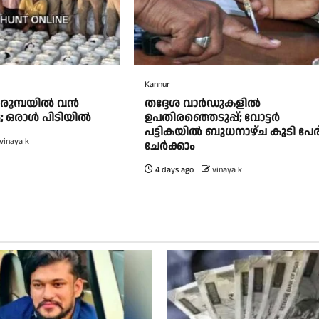
Kannur
പെരുമ്പയിൽ വൻ
തദ്ദേശ വാർഡുകളിൽ
േട്ട; ഒരാൾ പിടിയിൽ
ഉപതിരഞ്ഞെടുപ്പ്; വോട്ടർ
പട്ടികയിൽ ബുധനാഴ്ച കൂടി പേര
vinaya k
ചേർക്കാം
4 days ago
vinaya k