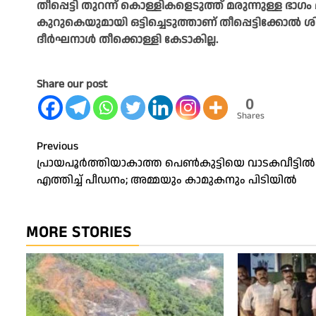
തീപ്പെട്ടി തുറന്ന് കൊള്ളികളെടുത്ത് മരുന്നുള്ള ഭാഗം 
കുറുകെയുമായി ഒട്ടിച്ചെടുത്താണ് തീപ്പെട്ടിക്കോൽ
ദീർഘനാൾ തീക്കൊള്ളി കേടാകില്ല.
Share our post
0
Shares
Post
Previous
പ്രായപൂർത്തിയാകാത്ത പെൺകുട്ടിയെ വാടകവീട്ടിൽ
navigation
എത്തിച്ച് പീഡനം; അമ്മയും കാമുകനും പിടിയിൽ
MORE STORIES