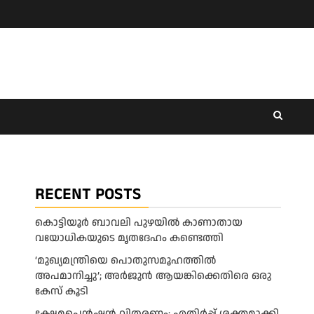
RECENT POSTS
കൊട്ടിയൂർ ബാവലി പുഴയിൽ കാണാതായ
വയോധികയുടെ മൃതദേഹം കണ്ടെത്തി
‘മുഖ്യമന്ത്രിയെ പൊതുസമൂഹത്തിൽ
അപമാനിച്ചു’; അർജുൻ ആയങ്കിക്കെതിരെ ഒരു
കേസ് കൂടി
ക്ഷേമപെൻഷൻ വിതരണം; എതിർപ്പ് ശക്തമാക്കി