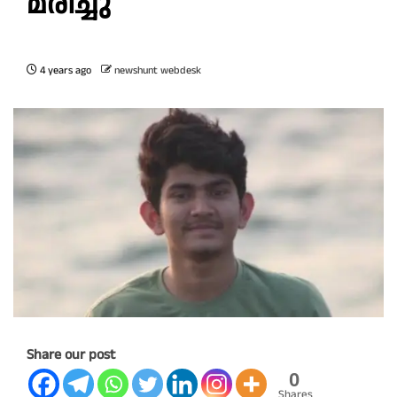
മരിച്ചു
4 years ago
newshunt webdesk
Share our post
0
Shares