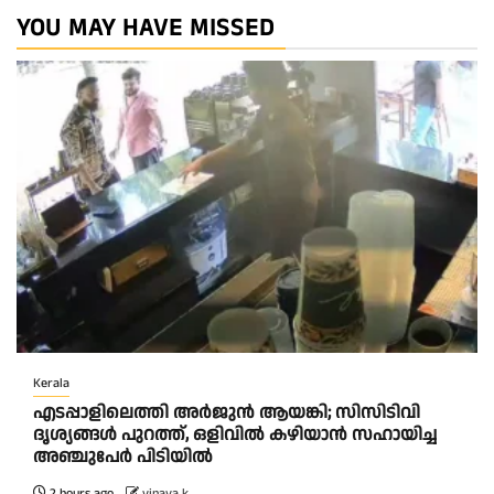
YOU MAY HAVE MISSED
Kerala
എടപ്പാളിലെത്തി അർജുൻ ആയങ്കി; സിസിടിവി
ദൃശ്യങ്ങൾ പുറത്ത്, ഒളിവിൽ കഴിയാൻ സഹായിച്ച
അഞ്ചുപേർ പിടിയിൽ
2 hours ago
vinaya k