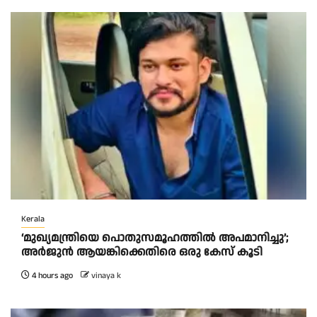
Kerala
‘മുഖ്യമന്ത്രിയെ പൊതുസമൂഹത്തിൽ അപമാനിച്ചു’;
അർജുൻ ആയങ്കിക്കെതിരെ ഒരു കേസ് കൂടി
4 hours ago
vinaya k