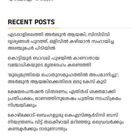
RECENT POSTS
എടപ്പാളിലെത്തി അർജുൻ ആയങ്കി; സിസിടിവി
ദൃശ്യങ്ങൾ പുറത്ത്, ഒളിവിൽ കഴിയാൻ സഹായിച്ച
അഞ്ചുപേർ പിടിയിൽ
കൊട്ടിയൂർ ബാവലി പുഴയിൽ കാണാതായ
വയോധികയുടെ മൃതദേഹം കണ്ടെത്തി
‘മുഖ്യമന്ത്രിയെ പൊതുസമൂഹത്തിൽ അപമാനിച്ചു’;
അർജുൻ ആയങ്കിക്കെതിരെ ഒരു കേസ് കൂടി
ക്ഷേമപെൻഷൻ വിതരണം; എതിർപ്പ് ശക്തമാക്കി
പ്രതിപക്ഷം, ഓണത്തിനുശേഷം പുതിയ നടപടിക്രമം
നിശ്ചയിക്കും
കോഴിക്കോട്-ബെംഗളൂരു കെഎസ്ആര്‍ടിസി ബസ്
നിയന്ത്രണം വിട്ട് തലകീഴായി മറിഞ്ഞു; ഡ്രെെവർക്കും
കണ്ടക്ടർക്കും ദാരുണാന്ത്യം