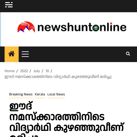
Skip
to
content
Primary
Menu
Home
2022
July
10
ഈദ് നമസ്‌ക്കാരത്തിനിടെ വിദ്യാർഥി കുഴഞ്ഞുവീണ് മരിച്ചു
Breaking News
Kerala
Local News
ഈദ്
നമസ്‌ക്കാരത്തിനിടെ
വിദ്യാർഥി കുഴഞ്ഞുവീണ്