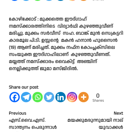
കോഴിക്കോട്‌ : മുക്കത്തെ ഈദ്ഗാഹ്‌
നമസ്ക്കാരത്തിനിടെ വിദ്യാർഥി കുഴഞ്ഞുവീണ്
മരിച്ചു. മുക്കം സർവീസ് സഹ. ബാങ്ക് മുൻ സെക്രട്ടറി
കാരമൂല പി.ടി. ഉസ്സൻ്റെ മകൻ ഹനാൻ ഹുസൈൻ
(19) ആണ് മരിച്ചത്‌. മുക്കം നഫ്ന കോംപ്ലക്സിലെ
സംയുക്ത ഈദ്ഗാഹിലാണ്‌ കുഴഞ്ഞുവീണത്‌.
മയ്യത്ത് നമസ്ക്കാരം വൈകിട്ട് അഞ്ചിന്
നെല്ലിക്കുത്ത് ജുമാ മസ്ജിദിൽ.
Share our post
0
Shares
Post
Previous
Next
എസ്.വൈ.എസ്.
മയക്കുമരുന്നുമായി നാല്
navigation
സാന്ത്വനം പെരുന്നാൾ
യുവാക്കൾ