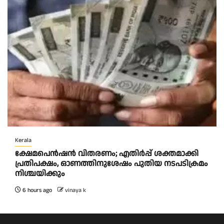
Kerala
ക്ഷേമപെൻഷൻ വിതരണം; എതിർപ്പ് ശക്തമാക്കി
പ്രതിപക്ഷം, ഓണത്തിനുശേഷം പുതിയ നടപടിക്രമം
നിശ്ചയിക്കും
6 hours ago
vinaya k