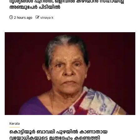
ദൃശ്യങ്ങൾ പുറത്ത്, ഒളിവിൽ കഴിയാൻ സഹായിച്ച
അഞ്ചുപേർ പിടിയിൽ
2 hours ago
vinaya k
Kerala
കൊട്ടിയൂർ ബാവലി പുഴയിൽ കാണാതായ
വയോധികയുടെ മൃതദേഹം കണ്ടെത്തി