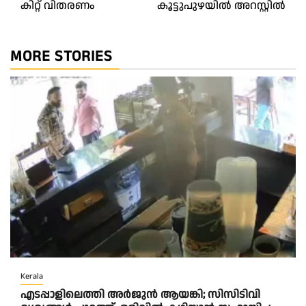
കിറ്റ് വിതരണം
കൂട്ടുപുഴയിൽ അറസ്റ്റിൽ
MORE STORIES
Kerala
എടപ്പാളിലെത്തി അർജുൻ ആയങ്കി; സിസിടിവി