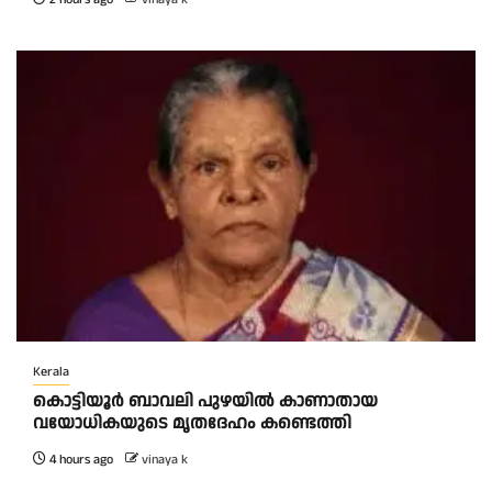
Kerala
കൊട്ടിയൂർ ബാവലി പുഴയിൽ കാണാതായ
വയോധികയുടെ മൃതദേഹം കണ്ടെത്തി
4 hours ago
vinaya k