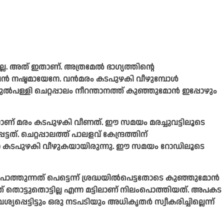
ില്ലേ. അത് ഇതാണ്. അത്രമേൽ ഭാഗ്യത്തിന്റെ
വൻ നഷ്ടമായേ​നേ. വൻമരം കടപുഴകി വീഴുമ്പോൾ
ള്ളി ചെറ്റപ്പാലം നീറന്താനത്ത് കുഞ്ഞുമോൻ ഇപ്പോഴും
ാണ് മരം കടപുഴകി വീണത്. ഈ സമയം മരച്ചുവട്ടിലൂടെ
്. ചെറ്റപ്പാലത്ത് പാലളവ് കേന്ദ്രത്തിന്
നനെ കടപുഴകി വീഴുകയായിരുന്നു. ഈ സമയം റോഡിലൂടെ
ൊത്തുന്നത് പെട്ടെന്ന് ശ്രദ്ധയിൽപെട്ടതോടെ കുഞ്ഞുമോൻ
തൊട്ടുതൊട്ടില്ല എന്ന മട്ടിലാണ് നിലംപൊത്തിയത്. അപകട
്പെട്ടിട്ടും ഒരു നടപടിയും അധികൃതർ സ്വീകരിച്ചില്ലെന്ന്