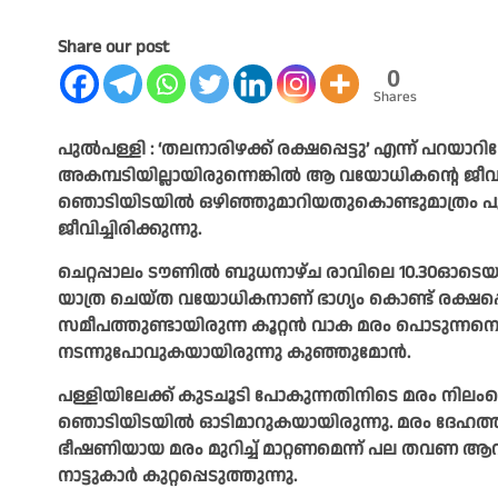
Share our post
0
Shares
പുൽപള്ളി : ‘തലനാരിഴക്ക് രക്ഷപ്പെട്ടു’ എന്ന് പറയാറ
അകമ്പടിയില്ലായിരുന്നെങ്കിൽ ആ വയോധികന്റെ ജീ
ഞൊടിയിടയിൽ ഒഴിഞ്ഞുമാറിയതുകൊണ്ടുമാത്രം പുൽപ
ജീവിച്ചിരിക്കുന്നു.
ചെറ്റപ്പാലം ടൗണിൽ ബുധനാഴ്ച രാവിലെ 10.30ഓടെയ
യാത്ര ചെയ്ത വയോധികനാണ് ഭാഗ്യം കൊണ്ട് രക്ഷപ്പെട്ടത
സമീപത്തുണ്ടായിരുന്ന കൂറ്റൻ വാക മരം പൊടുന്
നടന്നുപോവുകയായിരുന്നു കുഞ്ഞുമോൻ.
പള്ളിയിലേക്ക് കുടചൂടി പോകുന്നതിനിടെ മരം നിലംപ
ഞൊടിയിടയിൽ ഓടിമാറുകയായിരുന്നു. മരം ദേഹത്ത് 
ഭീഷണിയായ മരം മുറിച്ച് മാറ്റണമെന്ന് പല തവണ ആവശ്യപ
നാട്ടുകാർ കുറ്റപ്പെടുത്തുന്നു.