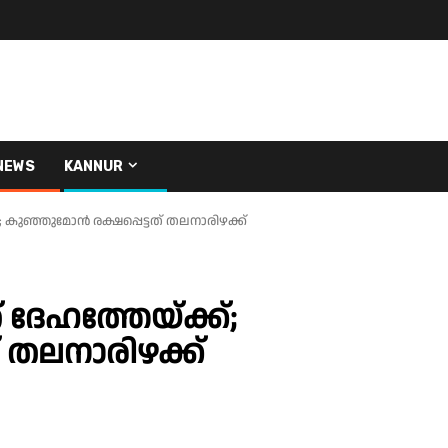
NEWS
KANNUR
കുഞ്ഞുമോൻ രക്ഷപ്പെട്ടത് തലനാരിഴക്ക്
േഹത്തേയ്ക്ക്;
 തലനാരിഴക്ക്