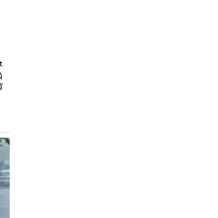
t
െ
്