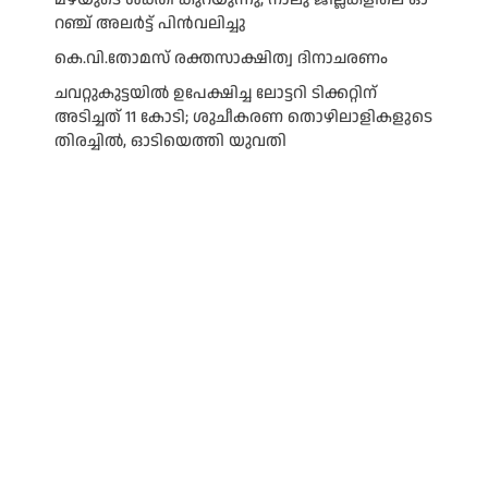
റ​ഞ്ച് അ​ല​ർ​ട്ട് പി​ൻ​വ​ലി​ച്ചു
കെ.വി.തോമസ് രക്തസാക്ഷിത്വ ദിനാചരണം
ചവറ്റുകുട്ടയിൽ ഉപേക്ഷിച്ച ലോട്ടറി ടിക്കറ്റിന്
അടിച്ചത് 11 കോടി; ശുചീകരണ തൊഴിലാളികളുടെ
തിരച്ചിൽ, ഓടിയെത്തി യുവതി