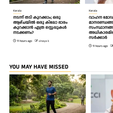
Kerala
Kerala
നടന്ന് തടി കുറക്കാം; ഒരു
വാഹന മോഡ
ആഴ്ചയിൽ ഒരു കിലോ ഭാരം
മാനദണ്ഡങ്ങ
കുറക്കാൻ എത്ര സ്റ്റെപ്പുകൾ
സംസ്ഥാനങ്ങ
നടക്കണം?
അധികാരമില്ലെ
സർക്കാർ
11 hours ago
vinaya k
11 hours ago
YOU MAY HAVE MISSED