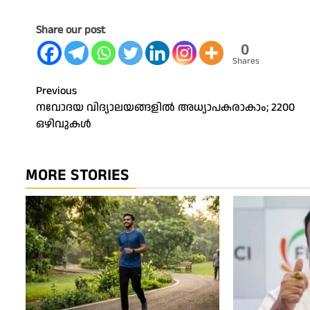
Share our post
0
Shares
Post
Previous
നവോദയ വിദ്യാലയങ്ങളിൽ അധ്യാപകരാകാം; 2200
navigation
ഒഴിവുകൾ
MORE STORIES