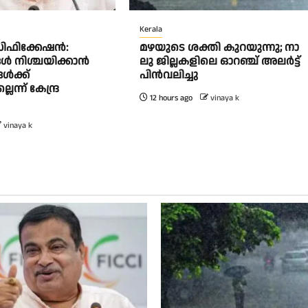
Kerala
ിഫിക്കേഷൻ:
മ​ഴ​യു​ടെ ശ​ക്തി കു​റ​യു​ന്നു; നാ​
ൾ നിശ്ചയിക്കാൻ
ലു ജി​ല്ല​ക​ളി​ലെ ഓ​റ​ഞ്ച് അ​ല​ർ​ട്ട്
ൾക്ക്
പി​ൻ​വ​ലി​ച്ചു
ന്ന് കേന്ദ്ര
12 hours ago
vinaya k
vinaya k