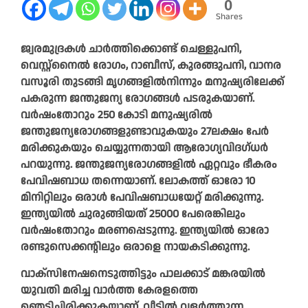
0
Shares
ജ്വരമുദ്രകൾ ചാർത്തിക്കൊണ്ട് ചെള്ളുപനി,
വെസ്റ്റ്‌നൈൽ രോഗം, റാബീസ്, കുരങ്ങുപനി, വാനര
വസൂരി തുടങ്ങി മൃഗങ്ങളിൽനിന്നും മനുഷ്യരിലേക്ക്
പകരുന്ന ജന്തുജന്യ രോഗങ്ങൾ പടരുകയാണ്.
വർഷംതോറും 250 കോടി മനുഷ്യരിൽ
ജന്തുജന്യരോഗങ്ങളുണ്ടാവുകയും 27ലക്ഷം പേർ
മരിക്കുകയും ചെയ്യുന്നതായി ആരോഗ്യവിദഗ്ധർ
പറയുന്നു. ജന്തുജന്യരോഗങ്ങളിൽ ഏറ്റവും ഭീകരം
പേവിഷബാധ തന്നെയാണ്. ലോകത്ത് ഓരോ 10
മിനിറ്റിലും ഒരാൾ പേവിഷബാധയേറ്റ് മരിക്കുന്നു.
ഇന്ത്യയിൽ ചുരുങ്ങിയത് 25000 പേരെങ്കിലും
വർഷംതോറും മരണപ്പെടുന്നു. ഇന്ത്യയിൽ ഓരോ
രണ്ടുസെക്കന്റിലും ഒരാളെ നായകടിക്കുന്നു.
വാക്‌സിനേഷനെടുത്തിട്ടും പാലക്കാട് മങ്കരയിൽ
യുവതി മരിച്ച വാർത്ത കേരളത്തെ
ഞെട്ടിച്ചിരിക്കുകയാണ്. വീട്ടിൽ വളർത്തുന്ന