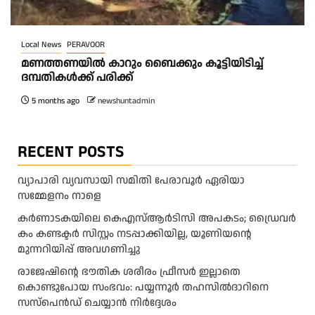
Local News
PERAVOOR
മണത്തണയിൽ കാറും ബൈക്കും കൂട്ടിയിടിച്ച്
ദമ്പതികൾക്ക് പരിക്ക്
5 months ago
newshuntadmin
RECENT POSTS
വ്യാപാരി വ്യവസായി സമിതി പേരാവൂർ ഏരിയാ
സമ്മേളനം നാളെ
കര്‍ണാടകയിലെ കെഎസ്ആര്‍ടിസി അപകടം; ഡ്രൈവര്‍
കം കണ്ടക്ടര്‍ സിസ്റ്റം നടപ്പാക്കിയില്ല, യൂണിയന്റെ
മുന്നറിയിപ്പ് അവഗണിച്ചു
രാജേഷിന്റെ ഭൗതിക ശരീരം ഫ്രീസർ ഇല്ലാതെ
കൊണ്ടുപോയ സംഭവം: പയ്യന്നൂർ തഹസിൽദാറിനെ
സസ്പെൻഡ് ചെയ്യാൻ നിർദ്ദേശം