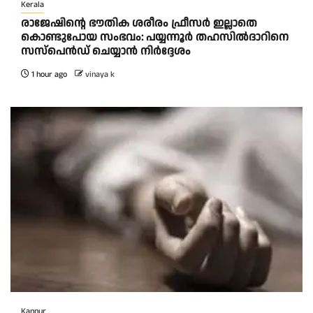
Kerala
രാജേഷിന്റെ ഭൗതിക ശരീരം ഫ്രീസർ ഇല്ലാതെ
കൊണ്ടുപോയ സംഭവം: പയ്യന്നൂർ തഹസിൽദാറിനെ
സസ്പെൻഡ് ചെയ്യാൻ നിർദ്ദേശം
1 hour ago
vinaya k
Kannur