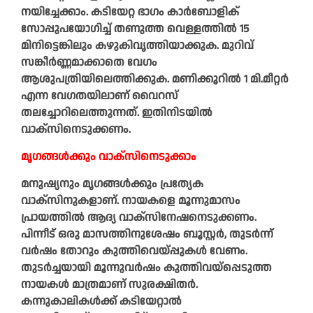
നയിച്ചേക്കാം. കടിയേറ്റ ഭാഗം കാർബോളിക്‌
സോപ്പുപയോഗിച്ച് തണുത്ത വെള്ളത്തിൽ 15
മിനിട്ടെങ്കിലും കഴുകിവൃത്തിയാക്കുക. മുറിവ്‌
സങ്കീർണ്ണമാക്കാതെ വേഗം
ആശുപത്രിയിലെത്തിക്കുക. മണിക്കൂറിൽ 1 മി.മീറ്റർ
എന്ന വേഗതയിലാണ്‌ വൈറസ്
തലച്ചോറിലെത്തുന്നത്. ഇതിനിടയിൽ
വാക്‌സിനെടുക്കണം.
മൃഗങ്ങൾക്കും വാക്‌സിനെടുക്കാം
മനുഷ്യനും മൃഗങ്ങൾക്കും പ്രത്യേക
വാക്‌സിനുകളാണ്. നായകളെ മൂന്നുമാസം
പ്രായത്തിൽ ആദ്യ വാക്‌സിനേഷനെടുക്കണം.
പിന്നീട് ഒരു മാസത്തിനുശേഷം ബൂസ്റ്റർ, തുടർന്ന്‌
വർഷം തോറും കുത്തിവെയ്പ്പുകൾ വേണം.
തുടർച്ചയായി മൂന്നുവർഷം കുത്തിവയ്‌പ്പെടുത്ത
നായകൾ മാത്രമാണ് സുരക്ഷിതർ.
കന്നുകാലികൾക്ക് കടിയേറ്റാൽ