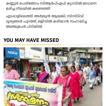
കണ്ണൂർ പെരിങ്ങോം സിആർപിഎഫ് ക്യാമ്പിൽ ജവാനെ
മരിച്ച നിലയിൽ കണ്ടെത്തി
എടപ്പാളിലെത്തി അർജുൻ ആയങ്കി; സിസിടിവി
ദൃശ്യങ്ങൾ പുറത്ത്, ഒളിവിൽ കഴിയാൻ സഹായിച്ച
അഞ്ചുപേർ പിടിയിൽ
YOU MAY HAVE MISSED