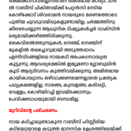
രക്ഷിക്കാനാവില്ലെന്നതാണ് ഭീകരമായ കാര്യം. 2015
ൽ റാബീസ് ചികിത്സയ്ക്ക് പേറ്റൻസി നേടിയ
കോഴിക്കോട് ശിവരാമൻ നായരുടെ മരണത്തോടെ
പുതിയ ചുവടുവയ്പ്പുകളുണ്ടായില്ല. ചർമ്മത്തിനു
കീഴെചെയ്യുന്ന ആധുനിക ടിഷ്യൂകൾച്ചർ വാക്‌സിൻ
ലഭ്യമായിക്കഴിഞ്ഞിരിക്കുന്നു.
കൈവിരൽത്തുമ്പുകൾ, നെഞ്ച്, നെഞ്ചിന്
മുകളിൽ തലച്ചോറുമായി അടുത്തഭാഗം
എന്നിവിടങ്ങളിലെ നായകടി അപകടസാദ്ധ്യത
കൂട്ടുന്നു. ആവശ്യമെങ്കിൽ ഇമ്യൂണോ ഗ്ലോബുലിൻ
കൂടി ആദ്യദിവസം കുത്തിവയ്ക്കുന്നു. അമിതമായ
കായികാദ്ധ്വാനം ഒഴിവാക്കണമെന്നല്ലാതെ പ്രത്യേക
പഥ്യക്രമങ്ങളില്ല. നാരങ്ങ, കുമ്പളങ്ങ, കരിപ്പട്ടി,
വെള്ളം, കോഴിയിറച്ചി ഇവയ്‌ക്കൊന്നും
പേവിഷബാധയുമായി ബന്ധമില്ല.
മുറിവിന്റെ പരിചരണം
നായ കടിച്ചാലുണ്ടാകുന്ന റാബീസ് ഹിസ്റ്റീരിയ
കടിയേറ്റയാളെ കടുത്ത മാനസിക ക്ലേശത്തിലേയ്ക്ക്