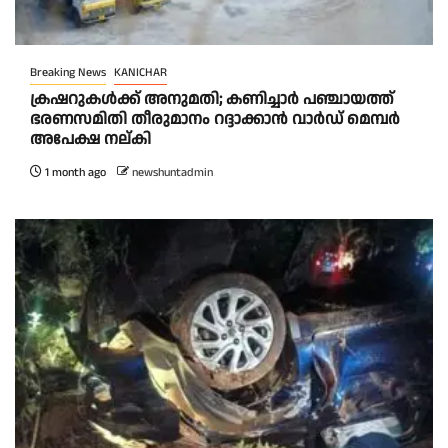
Breaking News
KANICHAR
ക്രഷറുകൾക്ക് അനുമതി; കണിച്ചാർ പഞ്ചായത്ത്
ഭരണസമിതി തീരുമാനം റദ്ദാക്കാൻ വാർഡ് മെമ്പർ
അപേക്ഷ നല്കി
1 month ago
newshuntadmin