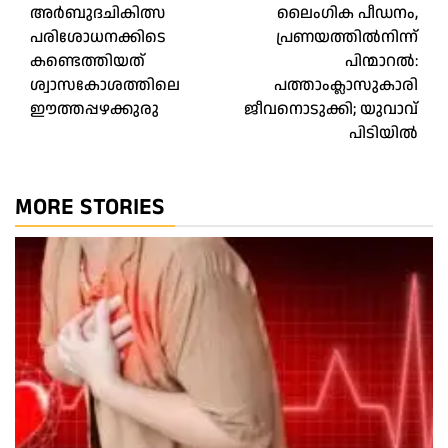
അർബുദചികിത്സ
ലൈംഗിക പീഡനം,
navigation
പരിശോധനക്കിടെ
പ്രണയത്തില്‍നിന്ന്
കണ്ടെത്തിയത്
പിന്മാറല്‍:
ശ്വാസകോശത്തിലെ
പത്താംക്ലാസുകാരി
ഈത്തപ്പഴക്കുരു
ജീവനൊടുക്കി; യുവാവ്
പിടിയില്‍
MORE STORIES