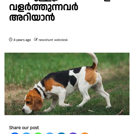
വളർത്തുന്നവർ
അറിയാൻ
4 years ago
newshunt webdesk
Share our post