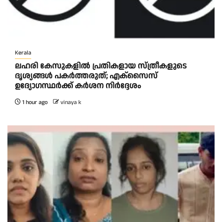
Kerala
ലഹരി കേസുകളിൽ പ്രതികളായ സ്ത്രീകളുടെ
ദൃശ്യങ്ങൾ പകർത്തരുത്; എക്‌സൈസ്
ഉദ്യോഗസ്ഥർക്ക് കർശന നിർദ്ദേശം
1 hour ago
vinaya k