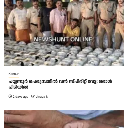
Kannur
പയ്യന്നൂർ പെരുമ്പയിൽ വൻ സ്‌പിരിറ്റ് വേട്ട; ഒരാൾ
പിടിയിൽ
2 days ago
vinaya k