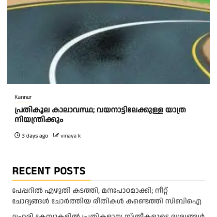
Kannur
പ്രതികൂല കാലാവസ്ഥ; വയനാട്ടിലേക്കുള്ള യാത്ര
നിയന്ത്രിക്കും
3 days ago
vinaya k
RECENT POSTS
പേപ്പറിൽ എഴുതി കടത്തി, മനഃപാഠമാക്കി; നീറ്റ്
ചോദ്യങ്ങൾ ചോർത്തിയ രീതികൾ കണ്ടെത്തി സിബിഐ
ലഹരി കേസുകളിൽ പ്രതികളായ സ്ത്രീകളുടെ ദൃശ്യങ്ങൾ