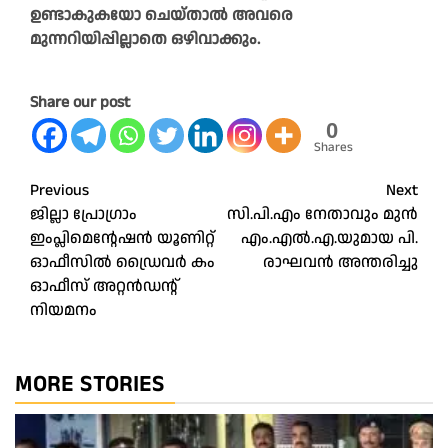
ഉണ്ടാകുകയോ ചെയ്താൽ അവരെ
മുന്നറിയിപ്പില്ലാതെ ഒഴിവാക്കും.
Share our post
0
Shares
Post
Previous
Next
ജില്ലാ പ്രോഗ്രാം
സി.പി.എം നേതാവും മുൻ
navigation
ഇംപ്ലിമെന്റേഷൻ യൂണിറ്റ്
എം.എൽ.എ.യുമായ പി.
ഓഫീസിൽ ഡ്രൈവർ കം
രാഘവൻ അന്തരിച്ചു
ഓഫീസ് അറ്റൻഡന്റ്
നിയമനം
MORE STORIES