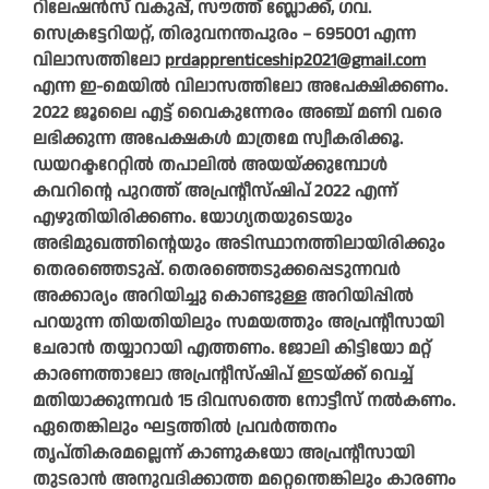
റിലേഷൻസ് വകുപ്പ്, സൗത്ത് ബ്ലോക്ക്, ഗവ.
സെക്രട്ടേറിയറ്റ്, തിരുവനന്തപുരം – 695001 എന്ന
വിലാസത്തിലോ
prdapprenticeship2021@gmail.com
എന്ന ഇ-മെയിൽ വിലാസത്തിലോ അപേക്ഷിക്കണം.
2022 ജൂലൈ എട്ട് വൈകുന്നേരം അഞ്ച് മണി വരെ
ലഭിക്കുന്ന അപേക്ഷകൾ മാത്രമേ സ്വീകരിക്കൂ.
ഡയറക്ടറേറ്റിൽ തപാലിൽ അയയ്ക്കുമ്പോൾ
കവറിന്റെ പുറത്ത് അപ്രന്റീസ്ഷിപ് 2022 എന്ന്
എഴുതിയിരിക്കണം. യോഗ്യതയുടെയും
അഭിമുഖത്തിന്റെയും അടിസ്ഥാനത്തിലായിരിക്കും
തെരഞ്ഞെടുപ്പ്. തെരഞ്ഞെടുക്കപ്പെടുന്നവർ
അക്കാര്യം അറിയിച്ചു കൊണ്ടുള്ള അറിയിപ്പിൽ
പറയുന്ന തിയതിയിലും സമയത്തും അപ്രന്റീസായി
ചേരാൻ തയ്യാറായി എത്തണം. ജോലി കിട്ടിയോ മറ്റ്
കാരണത്താലോ അപ്രന്റീസ്ഷിപ് ഇടയ്ക്ക് വെച്ച്
മതിയാക്കുന്നവർ 15 ദിവസത്തെ നോട്ടീസ് നൽകണം.
ഏതെങ്കിലും ഘട്ടത്തിൽ പ്രവർത്തനം
തൃപ്തികരമല്ലെന്ന് കാണുകയോ അപ്രന്റീസായി
തുടരാൻ അനുവദിക്കാത്ത മറ്റെന്തെങ്കിലും കാരണം