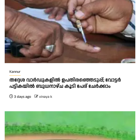
Kannur
തദ്ദേശ വാർഡുകളിൽ ഉപതിരഞ്ഞെടുപ്പ്; വോട്ടർ
പട്ടികയിൽ ബുധനാഴ്ച കൂടി പേര് ചേർക്കാം
3 days ago
vinaya k