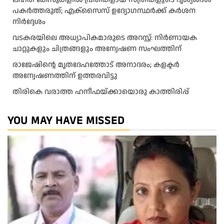
പകർത്തരുത്; എക്‌സൈസ് ഉദ്യോഗസ്ഥർക്ക് കർശന
നിർദ്ദേശം
വടകരയിലെ അധ്യാപികമാരുടെ അറസ്റ്റ്: നിർണായക
ചാറ്റുകളും ചിത്രങ്ങളും അന്വേഷണ സംഘത്തിന്
രാജേഷിന്റെ മൃതദേഹത്തോട് അനാദരം; കളക്ടർ
അന്വേഷണത്തിന് ഉത്തരവിട്ടു
തിരികെ വരാത്ത ഹനീഫയ്ക്കായൊരു കാത്തിരിപ്പ്
YOU MAY HAVE MISSED