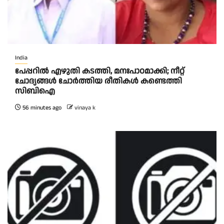
India
പേപ്പറിൽ എഴുതി കടത്തി, മനഃപാഠമാക്കി; നീറ്റ്
ചോദ്യങ്ങൾ ചോർത്തിയ രീതികൾ കണ്ടെത്തി
സിബിഐ
56 minutes ago
vinaya k