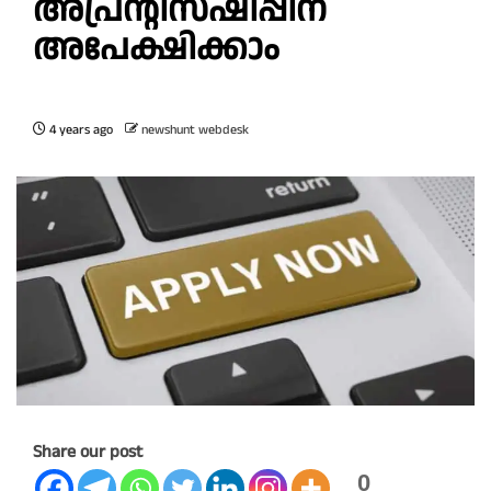
അപ്രന്റിസ്ഷിപ്പിന്
അപേക്ഷിക്കാം
4 years ago
newshunt webdesk
Share our post
0