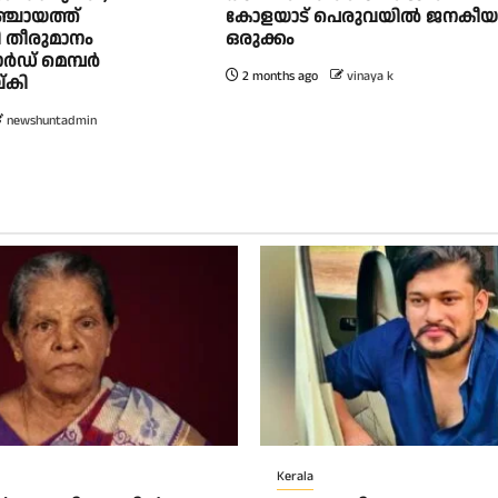
ഞ്ചായത്ത്
കോളയാട് പെരുവയിൽ ജനകീ
തീരുമാനം
ഒരുക്കം
വാർഡ് മെമ്പർ
2 months ago
vinaya k
്കി
newshuntadmin
Kerala