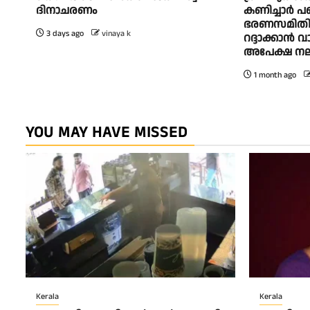
ദിനാചരണം
കണിച്ചാർ പ
ഭരണസമിതി 
3 days ago
vinaya k
റദ്ദാക്കാൻ 
അപേക്ഷ നല
1 month ago
YOU MAY HAVE MISSED
Kerala
Kerala