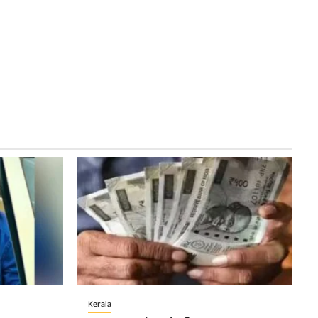
യ
Kerala