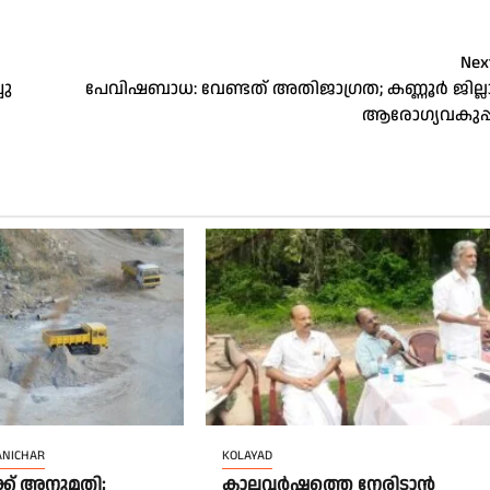
Nex
ചു
പേവിഷബാധ: വേണ്ടത് അ​തി​ജാ​ഗ്ര​ത; കണ്ണൂർ ജില്ല
ആരോഗ്യവകുപ്പ
ANICHAR
KOLAYAD
ക് അനുമതി;
കാലവർഷത്തെ നേരിടാൻ