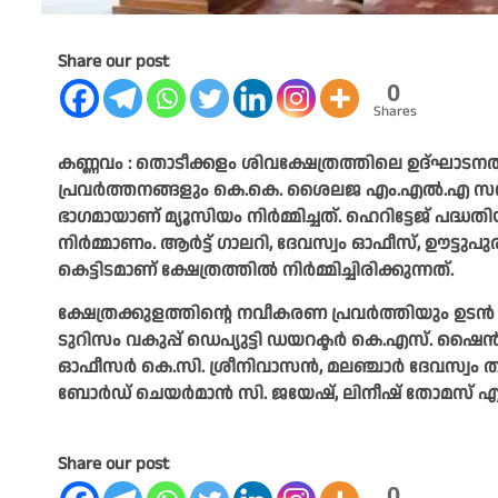
Share our post
0
Shares
കണ്ണവം : തൊടീക്കളം ശിവക്ഷേത്രത്തിലെ ഉദ്ഘാടന
പ്രവർത്തനങ്ങളും കെ.കെ. ശൈലജ എം.എൽ.എ സന്ദർശി
ഭാഗമായാണ് മ്യൂസിയം നിർമ്മിച്ചത്. ഹെറിട്ടേജ് പദ
നിർമ്മാണം. ആർട്ട്‌ ഗാലറി, ദേവസ്വം ഓഫീസ്, ഊട്ടുപുര,
കെട്ടിടമാണ് ക്ഷേത്രത്തിൽ നിർമ്മിച്ചിരിക്കുന്നത്.
ക്ഷേത്രക്കുളത്തിന്റെ നവീകരണ പ്രവർത്തിയും ഉടൻ 
ടുറിസം വകുപ്പ് ഡെപ്യുട്ടി ഡയറക്ടർ കെ.എസ്. ഷൈൻ,
ഓഫീസർ കെ.സി. ശ്രീനിവാസൻ, മലഞ്ചാർ ദേവസ്വം തലശേര
ബോർഡ് ചെയർമാൻ സി. ജയേഷ്, ലിനീഷ് തോമസ് എന്
Share our post
0