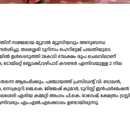
ത്തിന് സജ്ജമായ മ്യുറൽ മ്യൂസിയവും അനുബന്ധ
ച്ചു. തലശ്ശേരി ടൂറിസം ഹെറിട്ടേജ് പദ്ധതിയുടെ
്ധതിയിൽ ഉൾപ്പെടുത്തി 2കോടി 47ലക്ഷം രൂപ ചെലവിലാണ്
 ടോയ്‌ലറ്റ് ബ്ലോക്ക്‌,വഴിപാട് കൗണ്ടർ എന്നിവയുള്ള 2 നില
തന്നെ ആരംഭിക്കും. പഞ്ചായത്ത് പ്രസിഡന്റ് വി. ബാലൻ,
 സെക്രട്ടറി ജെ.കെ. ജിജേഷ് കുമാർ, ടുറിസ്റ്റ് ഇൻഫർമേഷൻ
ി ഏരിയ കമ്മറ്റി അംഗം പി.കെ. രാഗേഷ്, ക്ഷേത്രം ട്രസ്റ്റി
നിവരും എം.എൽ.എക്കൊപ്പം ഉണ്ടായിരുന്നു.