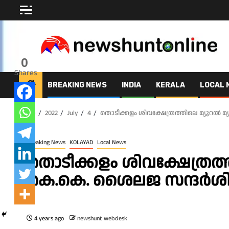
Skip
to
content
0
Shares
BREAKING NEWS
INDIA
KERALA
LOCAL 
Home
2022
July
4
തൊടീക്കളം ശിവക്ഷേത്രത്തിലെ മ്യുറൽ 
Breaking News
KOLAYAD
Local News
തൊടീക്കളം ശിവക്ഷേത്രത്
കെ.കെ. ശൈലജ സന്ദർശിച
4 years ago
newshunt webdesk