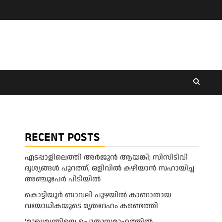
RECENT POSTS
എടപ്പാളിലെത്തി അർജുൻ ആയങ്കി; സിസിടിവി
ദൃശ്യങ്ങൾ പുറത്ത്, ഒളിവിൽ കഴിയാൻ സഹായിച്ച
അഞ്ചുപേർ പിടിയിൽ
കൊട്ടിയൂർ ബാവലി പുഴയിൽ കാണാതായ
വയോധികയുടെ മൃതദേഹം കണ്ടെത്തി
‘മുഖ്യമന്ത്രിയെ പൊതുസമൂഹത്തിൽ