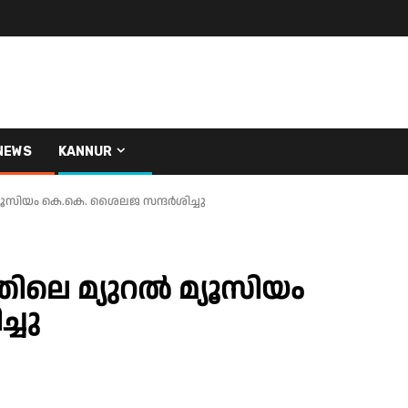
NEWS
KANNUR
മ്യൂസിയം കെ.കെ. ശൈലജ സന്ദർശിച്ചു
തിലെ മ്യുറൽ മ്യൂസിയം
്ചു