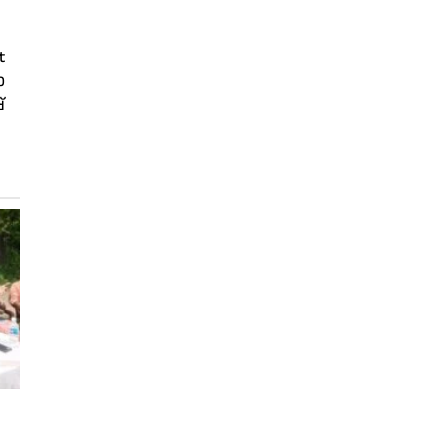
t
ാ
്