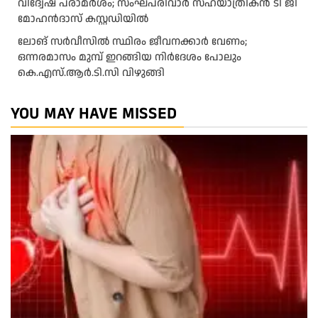
വിദ്വേഷ പരാമർശം; സംഘപരിവാർ സഹയാത്രികൻ ടി ജി
മോഹന്‍ദാസ് കസ്റ്റഡിയിൽ
ലോങ് സർവീസിൽ സ്ഥിരം ജീവനക്കാർ വേണം;
ഒന്നരമാസം മുമ്പ് ഇറങ്ങിയ നിർദേശം പോലും
കെ.എസ്.ആർ.ടി.സി വിഴുങ്ങി
YOU MAY HAVE MISSED