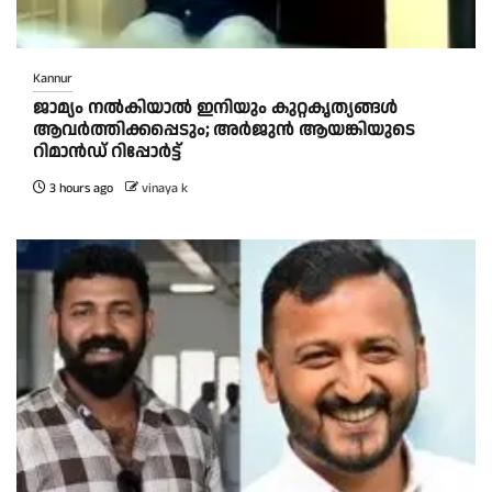
Kannur
ജാമ്യം നൽകിയാൽ ഇനിയും കുറ്റകൃത്യങ്ങൾ
ആവർത്തിക്കപ്പെടും; അർജുൻ ആയങ്കിയുടെ
റിമാൻഡ് റിപ്പോർട്ട്
3 hours ago
vinaya k