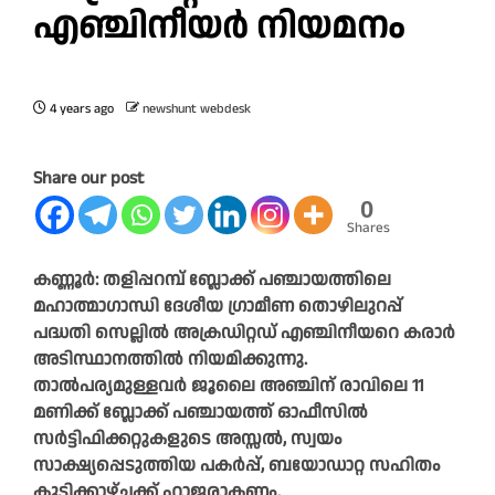
എഞ്ചിനീയർ നിയമനം
4 years ago
newshunt webdesk
Share our post
0
Shares
കണ്ണൂർ: തളിപ്പറമ്പ് ബ്ലോക്ക് പഞ്ചായത്തിലെ
മഹാത്മാഗാന്ധി ദേശീയ ഗ്രാമീണ തൊഴിലുറപ്പ്
പദ്ധതി സെല്ലിൽ അക്രഡിറ്റഡ് എഞ്ചിനീയറെ കരാർ
അടിസ്ഥാനത്തിൽ നിയമിക്കുന്നു.
താൽപര്യമുള്ളവർ ജൂലൈ അഞ്ചിന് രാവിലെ 11
മണിക്ക് ബ്ലോക്ക് പഞ്ചായത്ത് ഓഫീസിൽ
സർട്ടിഫിക്കറ്റുകളുടെ അസ്സൽ, സ്വയം
സാക്ഷ്യപ്പെടുത്തിയ പകർപ്പ്, ബയോഡാറ്റ സഹിതം
കൂടിക്കാഴ്ചക്ക് ഹാജരാകണം.