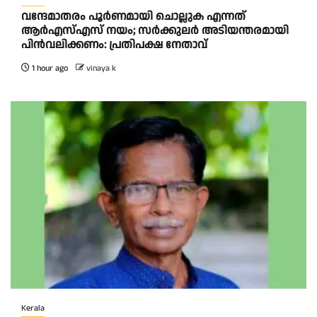
വന്ദേമാതരം പൂർണമായി ചൊല്ലുക എന്നത്
ആര്‍എസ്എസ് നയം; സര്‍ക്കുലര്‍ അടിയന്തരമായി
പിന്‍വലിക്കണം: പ്രതിപക്ഷ നേതാവ്
1 hour ago
vinaya k
Kerala