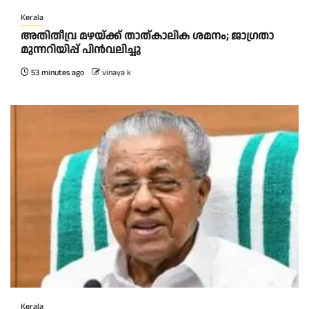
Kerala
അ​തി​തീ​വ്ര മ​ഴ​യ്ക്ക് താ​ത്കാ​ലി​ക ശ​മ​നം; ജാ​ഗ്ര​താ
മു​ന്ന​റി​യി​പ്പ് പി​ന്‍​വ​ലി​ച്ചു
53 minutes ago
vinaya k
Kerala