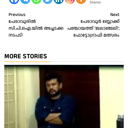
Shares
Post
Previous
Next
പേരാവൂരിൽ
പേരാവൂർ ബ്ലോക്ക്
navigation
സി.പി.ഐ.യിൽ അച്ചടക്ക
പഞ്ചായത്ത് ‘ജലാഞ്ജലി’;
നടപടി
ഫോട്ടോഗ്രാഫി മത്സരം
MORE STORIES