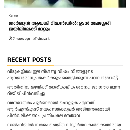
Kannur
അര്‍ജുന്‍ ആയങ്കി റിമാന്‍ഡില്‍; ഉടന്‍ തലശ്ശേരി
ജയിലിലേക്ക് മാറ്റും
7 hours ago
vinaya k
RECENT POSTS
വീടുകളിലെ ഈ നിശബ്ദ വിഷം നിങ്ങളുടെ
ഹൃദയാരോഗ്യം തകർക്കും; ഞെട്ടിക്കുന്ന പഠന റിപ്പോർട്ട്
അ​തി​തീ​വ്ര മ​ഴ​യ്ക്ക് താ​ത്കാ​ലി​ക ശ​മ​നം; ജാ​ഗ്ര​താ മു​ന്ന​
റി​യി​പ്പ് പി​ന്‍​വ​ലി​ച്ചു
വന്ദേമാതരം പൂർണമായി ചൊല്ലുക എന്നത്
ആര്‍എസ്എസ് നയം; സര്‍ക്കുലര്‍ അടിയന്തരമായി
പിന്‍വലിക്കണം: പ്രതിപക്ഷ നേതാവ്
ഡൽഹിയിൽ സമരം ചെയ്ത വിദ്യാർത്ഥികൾക്കെതിരായ