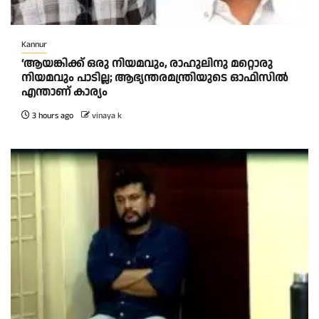
Kannur
‘ആയങ്കിക്ക് ഒരു നിയമവും, രാഹുലിനു മറ്റൊരു
നിയമവും പാടില്ല; ആഭ്യന്തരമന്ത്രിയുടെ ഓഫിസിൽ
എന്താണ് കാര്യം
3 hours ago
vinaya k