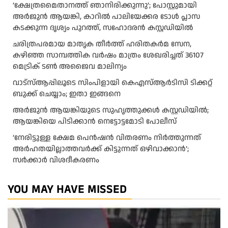
‘ക്ഷേത്രമൈതാനത്ത് ഞാനിരിക്കുന്നു’; പോസ്റ്റുമായി
അർജുൻ ആയങ്കി, കാറിൽ പാലിയേക്കര ടോൾ പ്ലാസ
കടക്കുന്ന ദൃശ്യം പുറത്ത്, സഹോദരൻ കസ്റ്റഡിയിൽ
ചരിത്രപരമായ മാതൃക തീര്‍ത്ത് ഹരിതകര്‍മ സേന,
കഴിഞ്ഞ സാമ്പത്തിക വര്‍ഷം മാത്രം ശേഖരിച്ചത് 36107
മെട്രിക് ടണ്‍ അജൈവ മാലിന്യം
വാട്‌സ്ആപ്പിലൂടെ സിംപിളായി കെഎസ്ആര്‍ടിസി ടിക്കറ്റ്
ബുക്ക് ചെയ്യാം; ഇതാ ഇങ്ങനെ
അർജുൻ ആയങ്കിയുടെ സുഹൃത്തുക്കൾ കസ്റ്റഡിയിൽ;
ആയങ്കിയെ പിടിക്കാൻ നെട്ടോട്ടമോടി പോലീസ്
‘നേരിട്ടുള്ള ക്ഷേമ പെൻഷൻ വിതരണം നി‍‍ർത്തുന്നത്
അർഹതയില്ലാത്തവർക്ക് കിട്ടുന്നത് ഒഴിവാക്കാൻ’;
സർക്കാ‍ർ വിശദീകരണം
YOU MAY HAVE MISSED