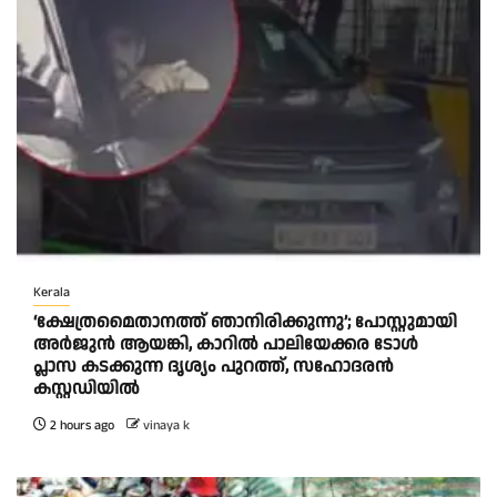
Kerala
‘ക്ഷേത്രമൈതാനത്ത് ഞാനിരിക്കുന്നു’; പോസ്റ്റുമായി
അർജുൻ ആയങ്കി, കാറിൽ പാലിയേക്കര ടോൾ
പ്ലാസ കടക്കുന്ന ദൃശ്യം പുറത്ത്, സഹോദരൻ
കസ്റ്റഡിയിൽ
2 hours ago
vinaya k