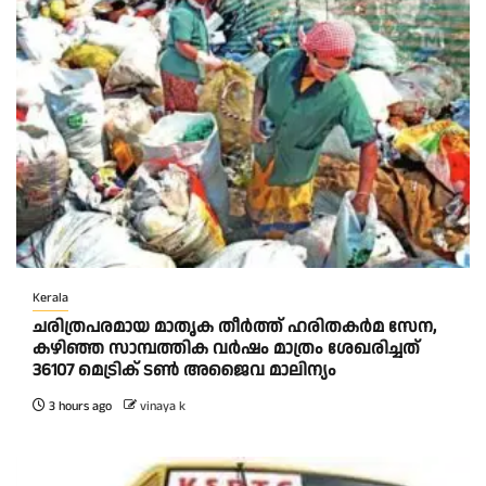
Kerala
ചരിത്രപരമായ മാതൃക തീര്‍ത്ത് ഹരിതകര്‍മ സേന,
കഴിഞ്ഞ സാമ്പത്തിക വര്‍ഷം മാത്രം ശേഖരിച്ചത്
36107 മെട്രിക് ടണ്‍ അജൈവ മാലിന്യം
3 hours ago
vinaya k