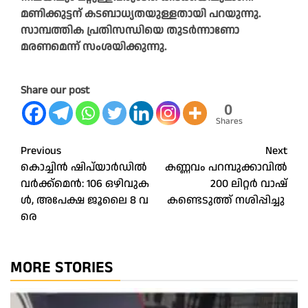
മണിക്കുട്ടന് കടബാധ്യതയുള്ളതായി പറയുന്നു.
സാമ്പത്തിക പ്രതിസന്ധിയെ തുട‍‍ർന്നാണോ
മരണമെന്ന് സംശയിക്കുന്നു.
Share our post
0
Shares
Post
Previous
Next
കൊ​ച്ചി​ൻ ഷി​പ്‍യാ​ർ​ഡി​ൽ
കണ്ണവം പറമ്പുക്കാവിൽ
navigation
വ​ർ​ക്ക്മെ​ൻ: 106 ഒ​ഴി​വു​ക​
200 ലിറ്റർ വാഷ്
ൾ, അ​പേ​ക്ഷ ജൂ​ലൈ 8 വ​
കണ്ടെടുത്ത് നശിപ്പിച്ചു
രെ
MORE STORIES