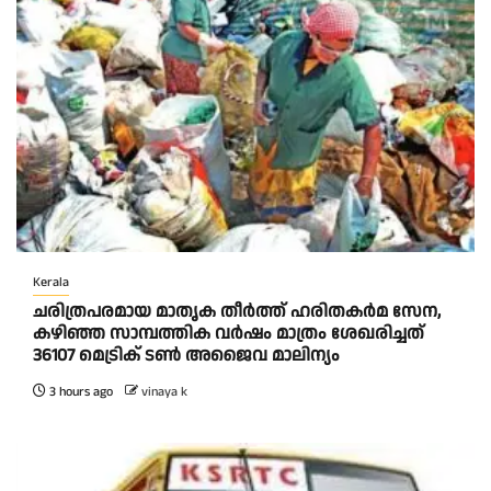
Kerala
ചരിത്രപരമായ മാതൃക തീര്‍ത്ത് ഹരിതകര്‍മ സേന,
കഴിഞ്ഞ സാമ്പത്തിക വര്‍ഷം മാത്രം ശേഖരിച്ചത്
36107 മെട്രിക് ടണ്‍ അജൈവ മാലിന്യം
3 hours ago
vinaya k