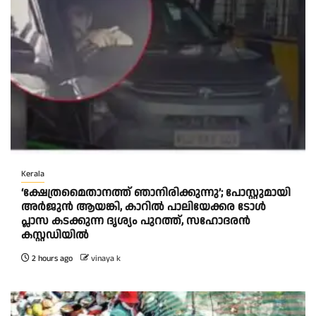
Kerala
‘ക്ഷേത്രമൈതാനത്ത് ഞാനിരിക്കുന്നു’; പോസ്റ്റുമായി
അർജുൻ ആയങ്കി, കാറിൽ പാലിയേക്കര ടോൾ
പ്ലാസ കടക്കുന്ന ദൃശ്യം പുറത്ത്, സഹോദരൻ
കസ്റ്റഡിയിൽ
2 hours ago
vinaya k