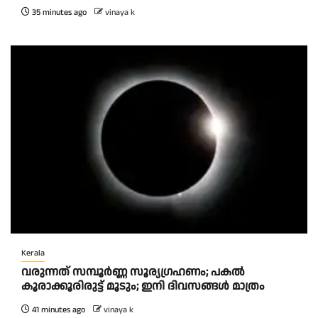
35 minutes ago
vinaya k
Kerala
വരുന്നത് സമ്പൂർണ്ണ സൂര്യഗ്രഹണം; പകല്‍
കൂരാക്കൂരിരുട്ട് മൂടും; ഇനി ദിവസങ്ങള്‍ മാത്രം
41 minutes ago
vinaya k