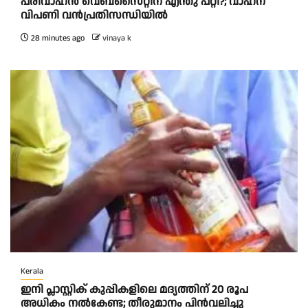
പരിവാഹൻ വെബ്സൈറ്റിന് എന്തു പറ്റി?; വാഹന
വിപണി വന്‍പ്രതിസന്ധിയിൽ
28 minutes ago
vinaya k
Kerala
ഇനി പ്ലാസ്റ്റിക് കുപ്പികളിലെ മദ്യത്തിന് 20 രൂപ
അധികം നല്‍കേണ്ട; തീരുമാനം പിന്‍വലിച്ചു