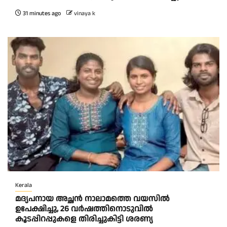
31 minutes ago
vinaya k
Kerala
മദ്യപനായ അച്ഛൻ നാലാമത്തെ വയസിൽ
ഉപേക്ഷിച്ചു, 26 വർഷത്തിനൊടുവിൽ
കൂടപ്പിറപ്പുകളെ തിരിച്ചുകിട്ടി ശരണ്യ