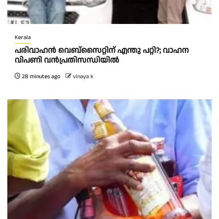
Kerala
പരിവാഹൻ വെബ്സൈറ്റിന് എന്തു പറ്റി?; വാഹന
വിപണി വന്‍പ്രതിസന്ധിയിൽ
28 minutes ago
vinaya k