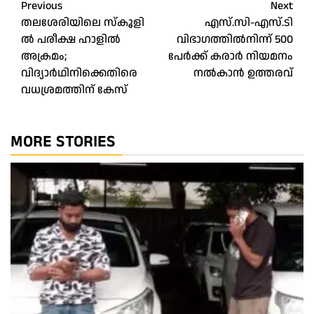
Post
Previous
Next
തലശേരിയിലെ​ സ്കൂ​ളി​
എസ്.സി-എസ്.ടി
navigation
ൽ പരീക്ഷ ഹാളിൽ
വിഭാഗത്തിൽനിന്ന് 500
അക്രമം;
പേർക്ക് കരാർ നിയമനം
വിദ്യാർഥിനിക്കെതിരെ
നൽകാൻ ഉത്തരവ്
വധശ്രമത്തിന് കേസ്
MORE STORIES